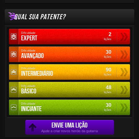
QUAL SUA PATENTE?
Dificuldade
2
Expert
lições
Dificuldade
30
Avançado
lições
Dificuldade
90
Intermediário
lições
Dificuldade
48
Básico
lições
Dificuldade
30
Iniciante
lições
ENVIE UMA LIÇÃO
Ajude a criar novos heróis da guitarra