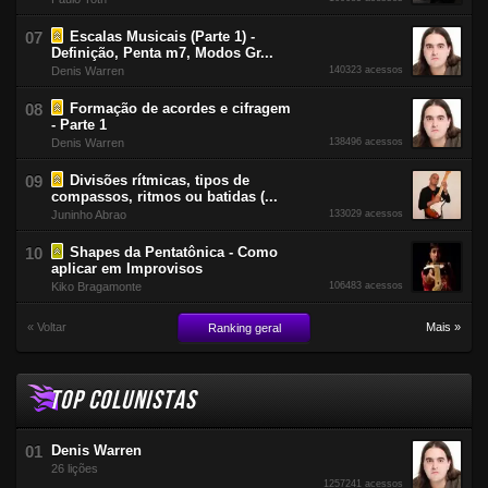
Escalas Musicais (Parte 1) -
Definição, Penta m7, Modos Gr...
Denis Warren
140323 acessos
Formação de acordes e cifragem
- Parte 1
Denis Warren
138496 acessos
Divisões rítmicas, tipos de
compassos, ritmos ou batidas (...
Juninho Abrao
133029 acessos
Shapes da Pentatônica - Como
aplicar em Improvisos
Kiko Bragamonte
106483 acessos
« Voltar
Mais »
Ranking geral
TOP COLUNISTAS
Denis Warren
26 lições
1257241 acessos