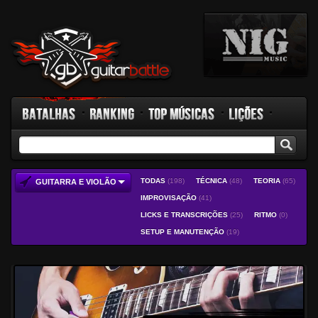
Batalhas
Ranking
Top Músicas
Lições
TODAS
(198)
TÉCNICA
(48)
TEORIA
(65)
GUITARRA E VIOLÃO
GB TV
Rádio
Fórum
Facebook
IMPROVISAÇÃO
(41)
LICKS E TRANSCRIÇÕES
(25)
RITMO
(0)
SETUP E MANUTENÇÃO
(19)