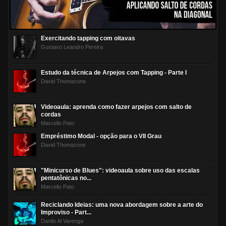
Exercitando tapping com oitavas
Gustavo Leandro Pereira
Estudo da técnica de Arpejos com Tapping - Parte I
David Thomazone
Videoaula: aprenda como fazer arpejos com salto de
cordas
Marcello Pato
Empréstimo Modal - opção para o VII Grau
David Thomazone
"Minicurso de Blues": videoaula sobre uso das escalas
pentatônicas no...
Marcello Pato
Reciclando Ideias: uma nova abordagem sobre a arte do
Improviso - Part...
Danilo Al Varenga