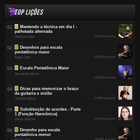
TOP LIÇÕES
Mantendo a técnica em dia I -
palhetada alternada
Vinícius Dias
814326 acessos
Desenhos para escala
pentatônica maior
Paulo Toth
262619 acessos
Escala Pentatônica Maior
Alexandre Alves
232045 acessos
Dicas para memorizar o braço
da guitarra e violão
Juninho Abrao
222691 acessos
Substituição de acordes - Parte
1 (Função Harmônica)
Denis Warren
167245 acessos
Desenho para escala
pentatônica menor
Paulo Toth
160685 acessos