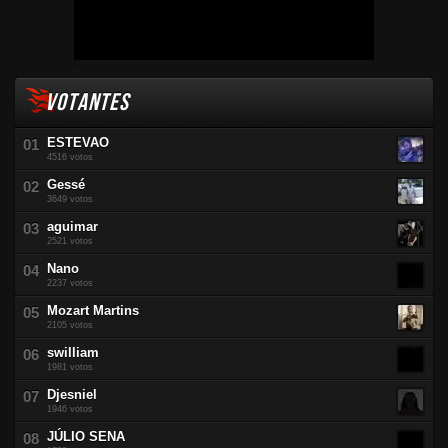
VOTANTES
ESTEVAO
4516 votos
Gessé
3649 votos
aguimar
2521 votos
Nano
2237 votos
Mozart Martins
2105 votos
swilliam
1981 votos
Djesniel
1946 votos
JÚLIO SENA