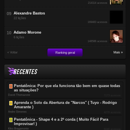
214114 acessos
Alexandre Bastos
22 lições
169483 acessos
Adamo Morone
6 lições
148586 acessos
« Voltar
Mais »
Ranking geral
RECENTES
Pentatônica: Por que ela funciona tão bem em quase todas
as situações?
David Thomazone
7173 acessos
Aprenda o Solo da Abertura de "Narcos" ( Tuyo - Rodrigo
Amarante )
Andre Gimenes
4278 acessos
Pentatônica - Shape 4 e a 2ª corda ( Muito Fácil Para
Improvisar! )
Kiko Bragamonte
6046 acessos