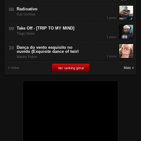
Radioativo
Edu Uchôas
1 ponto
Take Off - [TRIP TO MY MIND]
Tiago Skiter
1 ponto
Dança do vento esquisito no
ouvido (Exquisite dance of twirl
Marlos Pobre
1 ponto
« Voltar
Mais »
Ver ranking geral