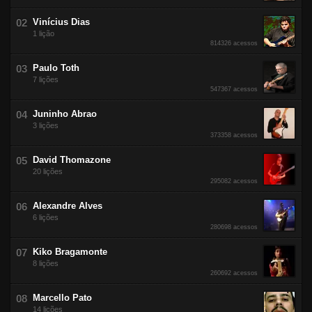
Vinícius Dias
1 lição
814326 acessos
Paulo Toth
7 lições
547367 acessos
Juninho Abrao
3 lições
373358 acessos
David Thomazone
20 lições
295082 acessos
Alexandre Alves
6 lições
280698 acessos
Kiko Bragamonte
8 lições
260692 acessos
Marcello Pato
14 lições