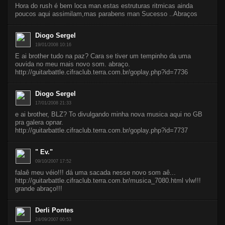
Hora do rush é bem loca man.estas estruturas ritmicas ainda
poucos aqui assimilam,mas parabens man Sucesso ..Abraços
Diogo Sergel
19/01/2008 10:16
E ai brother tudo na paz? Cara se tiver um tempinho da uma
ouvida no meu mais novo som. abraço.
http://guitarbattle.cifraclub.terra.com.br/goplay.php?id=7736
Diogo Sergel
17/01/2008 21:33
e ai brother, BLZ? To divulgando minha nova musica aqui no GB
pra galera opnar.
http://guitarbattle.cifraclub.terra.com.br/goplay.php?id=7737
" Ev."
09/10/2007 17:52
falaê meu véio!!! dá uma sacada nesse novo som aê...
http://guitarbattle.cifraclub.terra.com.br/musica_7080.html vlw!!!
grande abraço!!!
Derli Pontes
24/09/2007 00:53