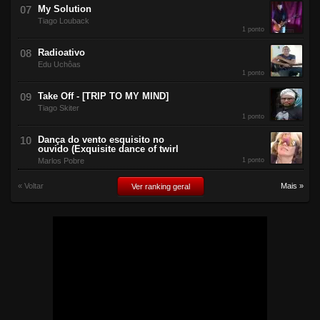
My Solution
Tiago Louback
1 ponto
Radioativo
Edu Uchôas
1 ponto
Take Off - [TRIP TO MY MIND]
Tiago Skiter
1 ponto
Dança do vento esquisito no
ouvido (Exquisite dance of twirl
Marlos Pobre
1 ponto
« Voltar
Mais »
Ver ranking geral