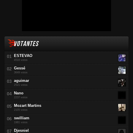
VOTANTES
ESTEVAO
4516 votos
Gessé
3649 votos
aguimar
2521 votos
Nano
2237 votos
Mozart Martins
2105 votos
swilliam
1981 votos
Djesniel