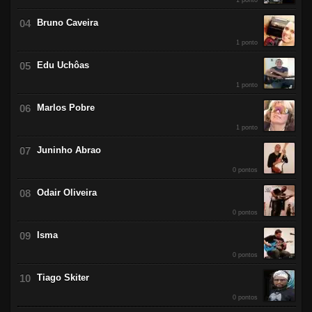
1 ponto
Bruno Caveira
1 ponto
Edu Uchôas
1 ponto
Marlos Pobre
1 ponto
Juninho Abrao
0 pontos
Odair Oliveira
0 pontos
Isma
0 pontos
Tiago Skiter
0 pontos