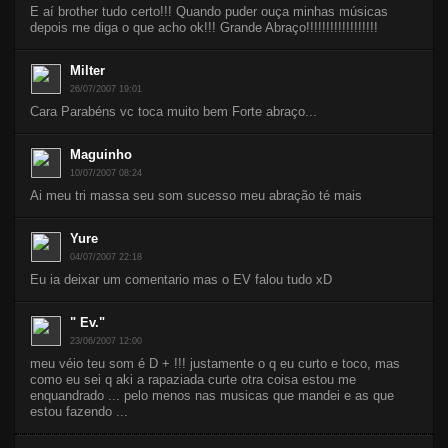
E aí brother tudo certo!!! Quando puder ouça minhas músicas
depois me diga o que acho ok!!! Grande Abraço!!!!!!!!!!!!!!!!!!
Milter
26/07/2007 19:01
Cara Parabéns vc toca muito bem Forte abraço...
Maguinho
10/07/2007 08:24
Ai meu tri massa seu som sucesso meu abração té mais
Yure
04/07/2007 22:18
Eu ia deixar um comentario mas o EV falou tudo xD
" Ev."
23/06/2007 12:00
meu véio teu som é D + !!! justamente o q eu curto e toco, mas
como eu sei q aki a rapaziada curte otra coisa estou me
enquandrado ... pelo menos nas musicas que mandei e as que
estou fazendo ...