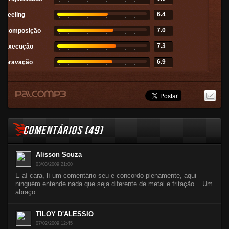
6.4
Feeling
7.0
Composição
7.3
Execução
6.9
Gravação
COMENTÁRIOS (
49
)
Alisson Souza
03/03/2009 21:00
E aí cara, lí um comentário seu e concordo plenamente, aqui
ninguém entende nada que seja diferente de metal e fritação... Um
abraço.
TILOY D'ALESSIO
07/02/2009 12:45