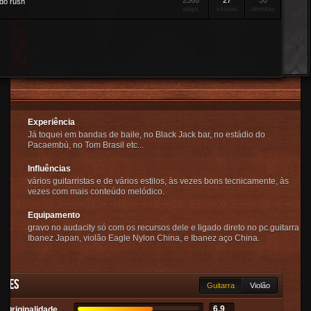
2566
27
30
do rush
plays
vitórias
derrotas
Experiência
Já toquei em bandas de baile, no Black Jack bar, no estádio do
Pacaembú, no Tom Brasil etc...
Influências
vários guitarristas e de vários estilos, às vezes bons tecnicamente, às
vezes com mais conteúdo melódico.
Equipamento
gravo no audacity só com os recursos dele e ligado direto no pc.guitarra
Ibanez Japan, violão Eagle Nylon China, e Ibanez aço China.
ades
Guitarra
Violão
6.9
Originalidade