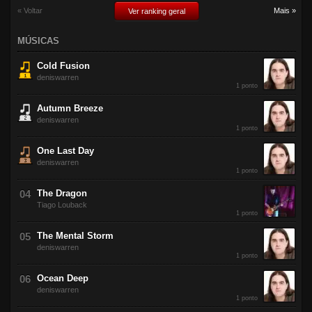
« Voltar
Mais »
Ver ranking geral
MÚSICAS
Cold Fusion
deniswarren
1 ponto
Autumn Breeze
deniswarren
1 ponto
One Last Day
deniswarren
1 ponto
The Dragon
Tiago Louback
1 ponto
The Mental Storm
deniswarren
1 ponto
Ocean Deep
deniswarren
1 ponto