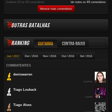
10
49
49
Exibindo
de
comentários
Ver todos os
comentários
Mostrar mais comentários
OUTRAS BATALHAS
RANKING
Guitarra
Contra-baixo
Jan / 2017
Dez / 2016
Nov / 2016
Out / 2016
Set / 2016
Violão
Ago / 2016
Jul / 2016
Jun / 2016
Mai / 2016
Abr / 2016
COMBATENTES
Mar / 2016
Fev / 2016
deniswarren
4 pontos
Tiago Louback
1 ponto
Tiago Alves