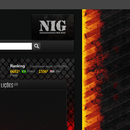
Ranking
Combatente desde 01/09/2009
6681º
1556º
Brasil
São
Paulo
(2)
Lições