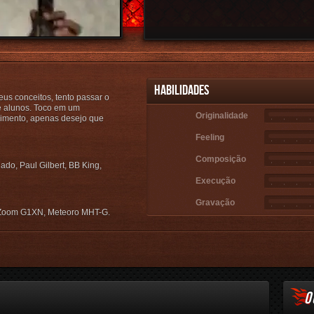
Habilidades
us conceitos, tento passar o
 alunos. Toco em um
Originalidade
cimento, apenas desejo que
Feeling
Composição
do, Paul Gilbert, BB King,
Execução
Gravação
 Zoom G1XN, Meteoro MHT-G.
Email
O