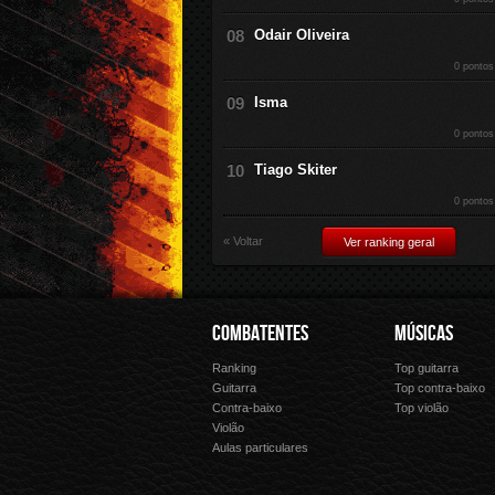
Odair Oliveira
0 pontos
Isma
0 pontos
Tiago Skiter
0 pontos
« Voltar
Ver ranking geral
COMBATENTES
MÚSICAS
Ranking
Top guitarra
Guitarra
Top contra-baixo
Contra-baixo
Top violão
Violão
Aulas particulares