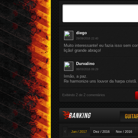
diego
29/09/2016 22:40
Muito interessante! eu fazia isso sem c
lição! grande abraço!
Durvalino
06/03/2016 09:29
Irmão, a paz.
Re harmonize uns louvor da harpa cristã. 
2
2
Exibindo
de
comentários
RANKING
Guitar
◄
Jan / 2017
Dez / 2016
Nov / 2016