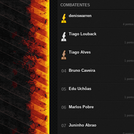
COMBATENTES
deniswarren
4 pontos
Tiago Louback
1 ponto
Tiago Alves
1 ponto
Bruno Caveira
1 ponto
Edu Uchôas
1 ponto
Marlos Pobre
1 ponto
Juninho Abrao
0 pontos