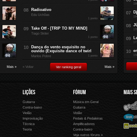
19
Radioativo
D
Edu Uchôas
19
1 ponto
J
Take Off - [TRIP TO MY MIND]
17
Tiago Skiter
1 ponto
L
17
Dança do vento esquisito no
e
ouvido (Exquisite dance of twirl
15
Marlos Pobre
1 ponto
Mais »
« Voltar
Mais »
Ver ranking geral
LIÇÕES
FÓRUM
MAIS S
Guitarra
Música em Geral
Cifra Club
Letras.
Contra-baixo
Guitarra
Violão
Violão
Palco 
Fórum Cifra Club
Improvisação
Pedais & Pedaleiras
Técnica
Amplificadores
Ouvir Música
Forme 
Teoria
Contra-baixo
Veja outros fóruns »