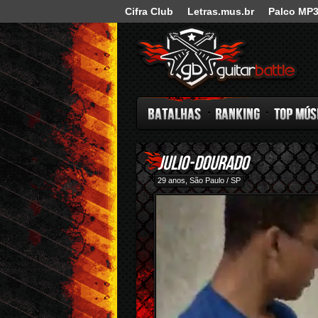
Cifra Club
Letras.mus.br
Palco MP
Guitar Battle
julio-dourado
Batalhas
Ranking
Top Música
29 anos, São Paulo / SP