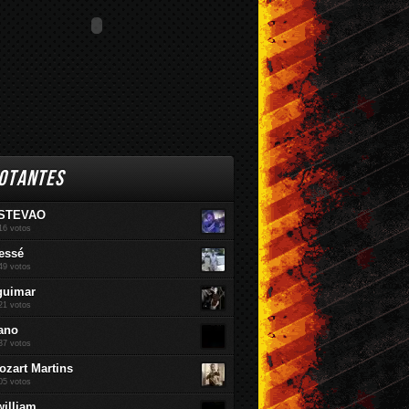
OTANTES
STEVAO
16 votos
essé
49 votos
guimar
21 votos
ano
37 votos
ozart Martins
05 votos
william