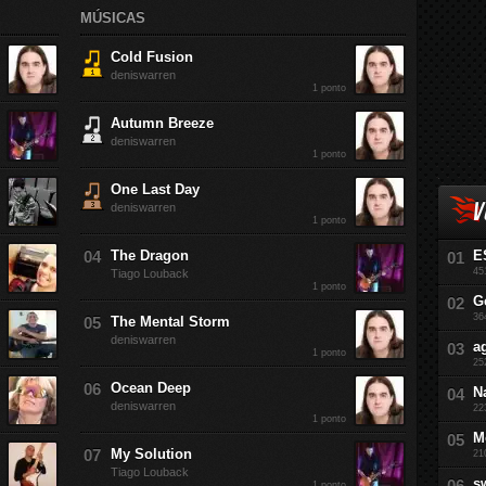
MÚSICAS
Cold Fusion
deniswarren
1 ponto
Autumn Breeze
deniswarren
1 ponto
One Last Day
V
deniswarren
1 ponto
The Dragon
E
45
Tiago Louback
1 ponto
G
36
The Mental Storm
deniswarren
a
1 ponto
25
Ocean Deep
N
deniswarren
22
1 ponto
M
My Solution
21
Tiago Louback
s
1 ponto