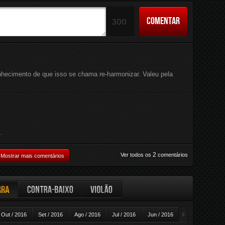
COMENTAR
300
onhecimento de que isso se chama re-harmonizar. Valeu pela
.
2
Ver todos os
comentários
Mostrar mais comentários
ra
Contra-baixo
Violão
►
Out / 2016
Set / 2016
Ago / 2016
Jul / 2016
Jun / 2016
Mai / 2016
A