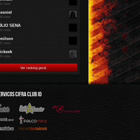
81 votos
jesniel
46 votos
ÚLIO SENA
83 votos
enilson
37 votos
rickeek
83 votos
Ver ranking geral
ERVICOS CIFRA CLUB ID
mus.br
Audioware
Mp3
Sua Banda