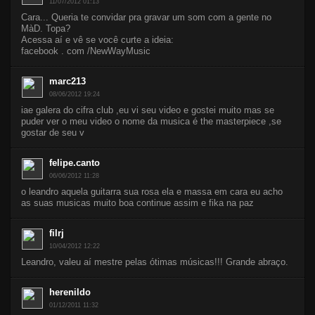
11/07/2012 01:13
Cara... Queria te convidar pra gravar um som com a gente no
MàD. Topa?
Acessa aí e vê se você curte a ideia:
facebook . com /NewWayMusic
marc213
08/06/2012 19:24
iae galera do cifra club ,eu vi seu video e gostei muito mas se
puder ver o meu video o nome da musica é the masterpiece ,se
gostar de seu v
felipe.canto
06/06/2012 11:28
o leandro aquela guitarra sua rosa ela e massa em cara eu acho
as suas musicas muito boa continue assim e fika na paz
filrj
10/04/2012 12:22
Leandro, valeu aí mestre pelas ótimas músicas!!! Grande abraço.
herenildo
01/12/2011 11:32