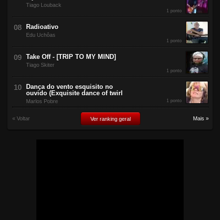
Tiago Louback
1 ponto
Radioativo
Edu Uchôas
1 ponto
Take Off - [TRIP TO MY MIND]
Tiago Skiter
1 ponto
Dança do vento esquisito no
ouvido (Exquisite dance of twirl
Marlos Pobre
1 ponto
« Voltar
Mais »
Ver ranking geral