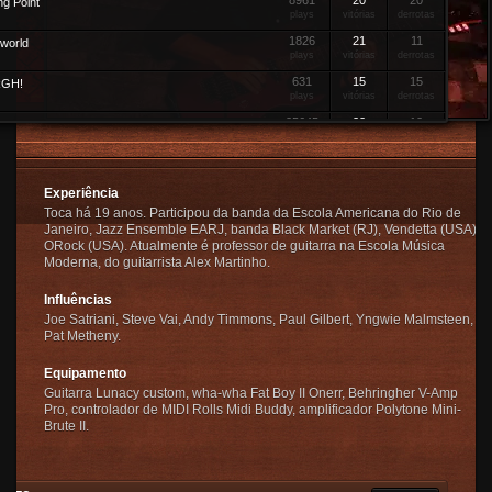
8961
20
20
ng Point
plays
vitórias
derrotas
1826
21
11
world
plays
vitórias
derrotas
631
15
15
GH!
plays
vitórias
derrotas
25645
22
12
e
Video
plays
vitórias
derrotas
28733
22
15
g
Video
plays
vitórias
derrotas
Experiência
31215
23
16
m
Toca há 19 anos. Participou da banda da Escola Americana do Rio de
Video
plays
vitórias
derrotas
Janeiro, Jazz Ensemble EARJ, banda Black Market (RJ), Vendetta (USA),
3490
18
15
ORock (USA). Atualmente é professor de guitarra na Escola Música
plays
vitórias
derrotas
Moderna, do guitarrista Alex Martinho.
58223
21
12
ign
Video
Influências
plays
vitórias
derrotas
Joe Satriani, Steve Vai, Andy Timmons, Paul Gilbert, Yngwie Malmsteen,
0
3
1
ltimate Stage of Sexual Repression
Pat Metheny.
plays
vitórias
derrotas
Equipamento
Guitarra Lunacy custom, wha-wha Fat Boy II Onerr, Behringher V-Amp
Pro, controlador de MIDI Rolls Midi Buddy, amplificador Polytone Mini-
Brute II.