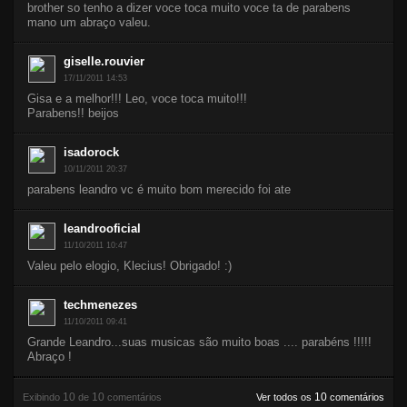
brother so tenho a dizer voce toca muito voce ta de parabens
mano um abraço valeu.
giselle.rouvier
17/11/2011 14:53
Gisa e a melhor!!! Leo, voce toca muito!!!
Parabens!! beijos
isadorock
10/11/2011 20:37
parabens leandro vc é muito bom merecido foi ate
leandrooficial
11/10/2011 10:47
Valeu pelo elogio, Klecius! Obrigado! :)
techmenezes
11/10/2011 09:41
Grande Leandro...suas musicas são muito boas .... parabéns !!!!!
Abraço !
10
10
10
Exibindo
de
comentários
Ver todos os
comentários