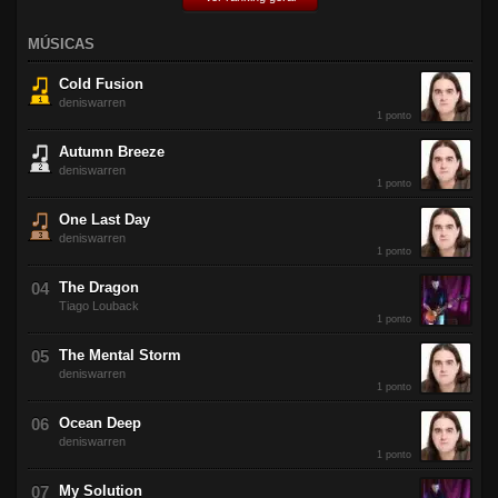
MÚSICAS
Cold Fusion
deniswarren
1 ponto
Autumn Breeze
deniswarren
1 ponto
One Last Day
deniswarren
1 ponto
The Dragon
Tiago Louback
1 ponto
The Mental Storm
deniswarren
1 ponto
Ocean Deep
deniswarren
1 ponto
My Solution