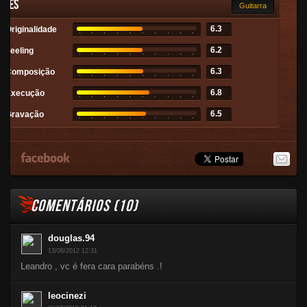
ades
Guitarra
6.3
Originalidade
6.2
Feeling
6.3
Composição
6.8
Execução
6.5
Gravação
COMENTÁRIOS (
10
)
douglas.94
13/08/2012 12:31
Leandro , vc é fera cara parabéns .!
leocinezi