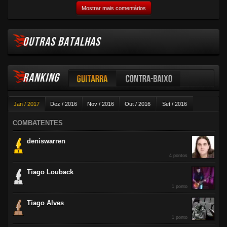
Mostrar mais comentários
OUTRAS BATALHAS
RANKING
Guitarra
Contra-baixo
Jan / 2017
Dez / 2016
Nov / 2016
Out / 2016
Set / 2016
Violão
Ago / 2016
Jul / 2016
Jun / 2016
Mai / 2016
Abr / 2016
COMBATENTES
Mar / 2016
Fev / 2016
deniswarren
4 pontos
Tiago Louback
1 ponto
Tiago Alves
1 ponto