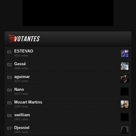
VOTANTES
ESTEVAO
4516 votos
Gessé
3649 votos
aguimar
2521 votos
Nano
2237 votos
Mozart Martins
2105 votos
swilliam
1981 votos
Djesniel
1946 votos