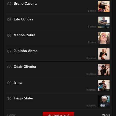
Bruno Caveira
1 ponto
Edu Uchôas
1 ponto
Marlos Pobre
1 ponto
Juninho Abrao
0 pontos
Odair Oliveira
0 pontos
Isma
0 pontos
Tiago Skiter
0 pontos
« Voltar
Mais »
Ver ranking geral