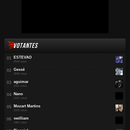
VOTANTES
ESTEVAO
4516 votos
Gessé
3649 votos
aguimar
2521 votos
Nano
2237 votos
Mozart Martins
2105 votos
swilliam
1981 votos