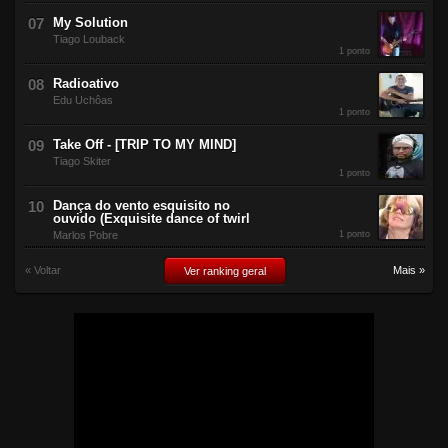
My Solution
Tiago Louback
1 ponto
Radioativo
Edu Uchôas
1 ponto
Take Off - [TRIP TO MY MIND]
Tiago Skiter
1 ponto
Dança do vento esquisito no
ouvido (Exquisite dance of twirl
Marlos Pobre
1 ponto
« Voltar
Mais »
Ver ranking geral