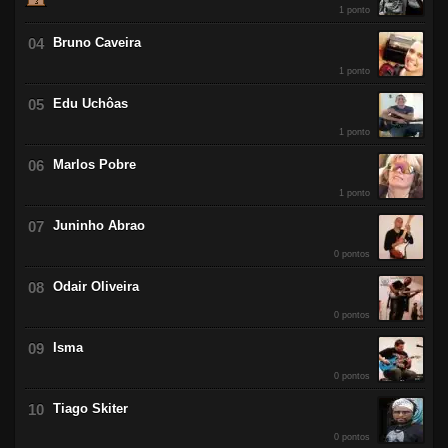
1 ponto
Bruno Caveira
1 ponto
Edu Uchôas
1 ponto
Marlos Pobre
1 ponto
Juninho Abrao
0 pontos
Odair Oliveira
0 pontos
Isma
0 pontos
Tiago Skiter
0 pontos