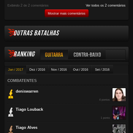
2
2
2
Exibindo
de
comentários
Ver todos os
comentários
Mostrar mais comentários
OUTRAS BATALHAS
RANKING
Guitarra
Contra-baixo
Jan / 2017
Dez / 2016
Nov / 2016
Out / 2016
Set / 2016
Violão
Ago / 2016
Jul / 2016
Jun / 2016
Mai / 2016
Abr / 2016
COMBATENTES
Mar / 2016
Fev / 2016
deniswarren
4 pontos
Tiago Louback
1 ponto
Tiago Alves