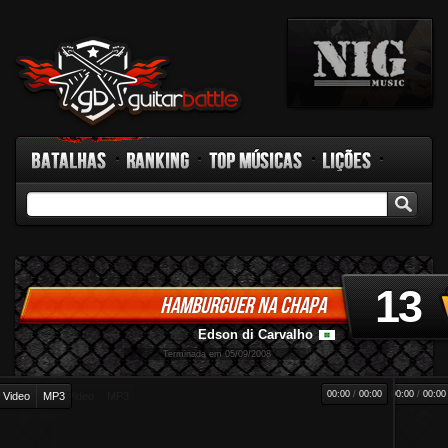
Batalhas
Ranking
Top Músicas
Lições
GB TV
Rádio
Fórum
Facebook
13
HAMBURGUER NA CHAPA
Edson di Carvalho
-
Terminada em 05/09/2008
00:00
/
00:00
00:00
/
00:00
Video
MP3
Video
MP3