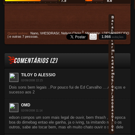
7.5
8.6
B
a
t
a
l
3
Quem votou:
Nano
,
\\HESDRAS//
,
Nelson Christ
,
Mineirinho
,
| DESAPARECIDO
h
|
e
outras 7 pessoas
.
1.966
a
exibições
t
e
r
m
i
n
COMENTÁRIOS (
2
)
a
d
a
e
m
TILOY D ALESSIO
0
5
02/09/2008 22:25
/
Dois sons bem legais ..Por pouco fui de Ed Carvalho ....Abraços e
0
9
sucesso aos 2
/
2
0
0
OMD
8
à
02/09/2008 11:14
s
0
edson compos um som mais legal de ouvir, bem thrash , da epoca
1
boa do dimebag entao ele ganha, ja o iving, ta imitando muito os
:
outros, sabe ate tocar bem, mas eh muito chato ouvir o som dele
0
6