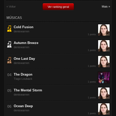
« Voltar
Mais »
Ver ranking geral
MÚSICAS
Cold Fusion
deniswarren
1 ponto
Autumn Breeze
deniswarren
1 ponto
One Last Day
deniswarren
1 ponto
The Dragon
Tiago Louback
1 ponto
The Mental Storm
deniswarren
1 ponto
Ocean Deep
deniswarren
1 ponto