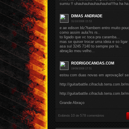
sumiu !! uhauhauhauhauhauha!!!ha ha h
DIMAS ANDRADE
31/10/2008 15:53
e ae edison blz?tambem entro muito pou
como assim aula?rs rs..
to ligado que vc toca pra caramba...
mas se quiser trocar uma ideia e so ligar 
asa sul 3245 7140 to sempre por la...
abração meu velho...
RODRIGOCANOAS.COM
19/09/2008 17:51
estou com duas novas em aprovação! se 
http://guitarbattle.cifraclub.terra.com.br
http://guitarbattle.cifraclub.terra.com.br
Grande Abraço
10
578
Exibindo
de
comentários