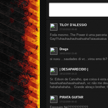
TILOY D'ALESSIO
27/10/2010 09:48
Foda mesmo..The Power é uma parceria n
Gay!!!uhauhauhauhuahuaha!!aiauaiuaiua
Dregs
16/02/2010 15:40
oi xuxu ...saudades di vc...virou emo tb?
| DESAPARECIDO |
19/12/2009 18:22
Sr. Edson de Carvalho, que coisa é est
hauahuahauhauahuahauh, vc não me deu 
hahahahahaha... Grande abraço brother, fo
PIRATA GUITAR
17/12/2009 08:42
Fresquim Né????????????