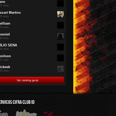
ano
37 votos
ozart Martins
05 votos
william
81 votos
jesniel
46 votos
ÚLIO SENA
83 votos
enilson
37 votos
rickeek
83 votos
Ver ranking geral
ERVICOS CIFRA CLUB ID
mus.br
Audioware