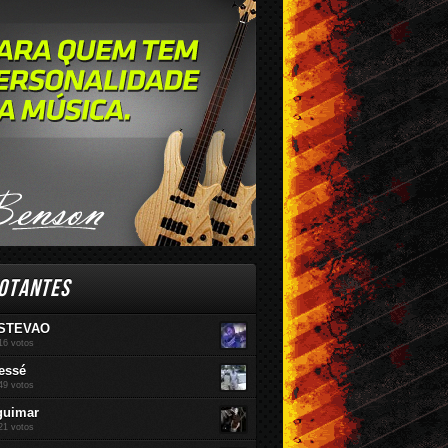
br / 2016
Mar / 2016
Fev / 2016
OTANTES
STEVAO
16 votos
essé
49 votos
guimar
21 votos