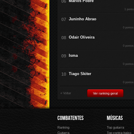
Marlos Pobre
1 ponto
Juninho Abrao
0 pontos
Odair Oliveira
0 pontos
Isma
0 pontos
Tiago Skiter
0 pontos
« Voltar
Ver ranking geral
COMBATENTES
MÚSICAS
Ranking
Top guitarra
Guitarra
Top contra-baixo