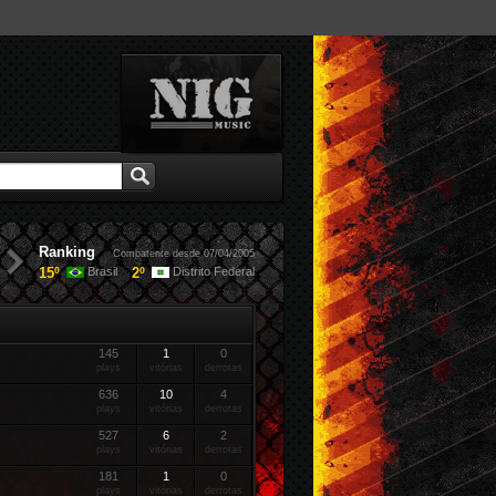
Ranking
Combatente desde 07/04/2005
15º
2º
Brasil
Distrito Federal
145
1
0
plays
vitórias
derrotas
636
10
4
plays
vitórias
derrotas
527
6
2
plays
vitórias
derrotas
181
1
0
plays
vitórias
derrotas