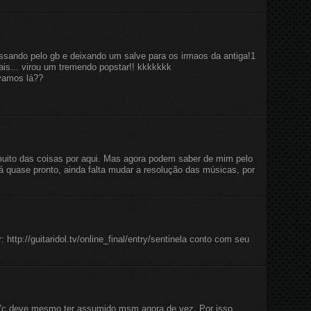
ando pelo gb e deixando um salve para os irmaos da antiga!1
s... virou um tremendo popstar!! kkkkkkk
 vamos lá??
muito das coisas por aqui. Mas agora podem saber de mim pelo
 quase pronto, ainda falta mudar a resolução das músicas, por
: http://guitaridol.tv/online_final/entry/sentinela conto com seu
Vc deve mesmo ter assumido msm agora de vez..Por isso