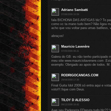
Adriano Sambatti
07/06/2009 10:59
fala BICHONA DAS ANTIGAS blz? To pass
como vc ta mano tudo bem? Não ligou mai
acho que vou voltar para umas batlless,
abraços!
Mauricio Lavenère
07/05/2009 06:41
Galera do GB: eu não tenho participado 
meu site www.mauriciolavenere.com .Está
exemplo. Obrigado ao apoio de todos. M.
RODRIGOCANOAS.COM
29/04/2009 17:36
Final Guita Idol 2009.só entra aqui e votar
voto!!!.fique com Deus.
TILOY D ALESSIO
09/12/2008 16:42
Awe seu Pederasta FDaputa tudo blz?? 