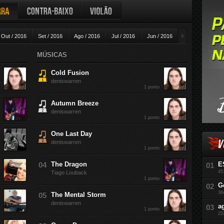
ra
Contra-baixo
Violão
►
Out / 2016
Set / 2016
Ago / 2016
Jul / 2016
Jun / 2016
Mai / 2016
A
MÚSICAS
Cold Fusion
deniswarren
1 ponto
Autumn Breeze
deniswarren
1 ponto
One Last Day
V
deniswarren
1 ponto
The Dragon
E
45
Tiago Louback
1 ponto
G
36
The Mental Storm
deniswarren
a
1 ponto
25