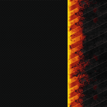
4190
14
8
plays
vitórias
derrotas