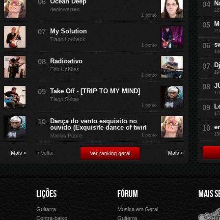
Ocean Deep
N
deniswarren
22
1 ponto
M
My Solution
21
Tiago Louback
s
1 ponto
19
Radioativo
D
Edu Uchôas
19
1 ponto
J
Take Off - [TRIP TO MY MIND]
17
Tiago Skiter
1 ponto
L
17
Dança do vento esquisito no
e
ouvido (Exquisite dance of twirl
15
Marlos Pobre
1 ponto
Mais »
« Voltar
Mais »
Ver ranking geral
LIÇÕES
FÓRUM
MAIS S
Guitarra
Música em Geral
Cifra Club
Letras.
Contra-baixo
Guitarra