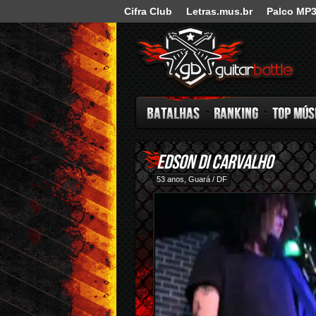
Cifra Club
Letras.mus.br
Palco MP
Guitar Battle
Edson di Carvalho
Batalhas
Ranking
Top Música
53 anos, Guará / DF