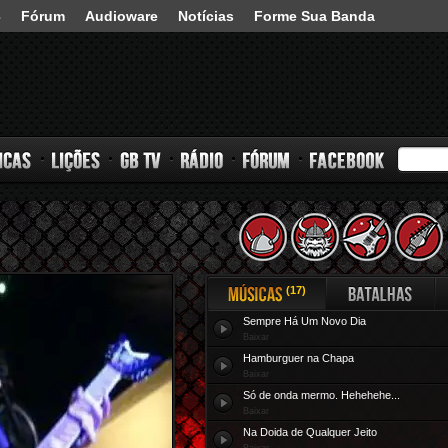
3
Fórum
Audioware
Notícias
Forme Sua Banda
s
Lições
GB TV
Rádio
Fórum
Facebook
(17)
Sempre Há Um Novo Dia
Músicas
Batalhas
Baixar
Hamburguer na Chapa
Baixar
Só de onda mermo. Hehehehe...
Baixar
Na Doida de Qualquer Jeito