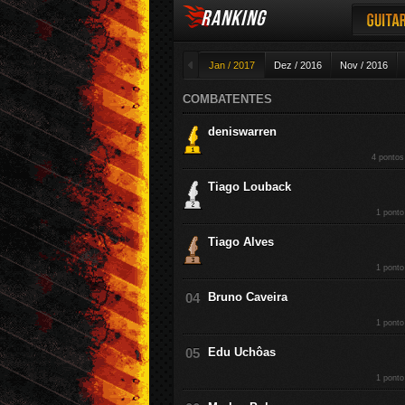
RANKING
Guitar
◄
Jan / 2017
Dez / 2016
Nov / 2016
COMBATENTES
deniswarren
4 pontos
Tiago Louback
1 ponto
Tiago Alves
1 ponto
Bruno Caveira
1 ponto
Edu Uchôas
1 ponto