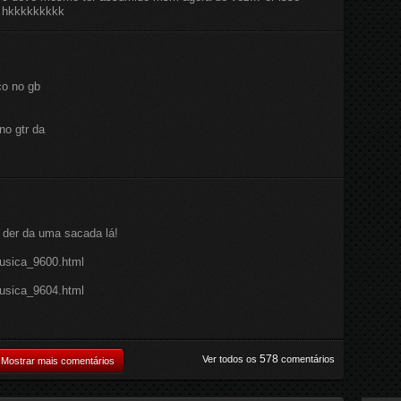
a hkkkkkkkkk
co no gb
no gtr da
der da uma sacada lá!
/musica_9600.html
/musica_9604.html
578
Ver todos os
comentários
Mostrar mais comentários