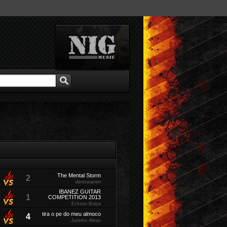
The Mental Storm
2
deniswarren
IBANEZ GUITAR
1
COMPETITION 2013
Eckson Braya
tira o pe do meu almoco
4
Juninho Abrao