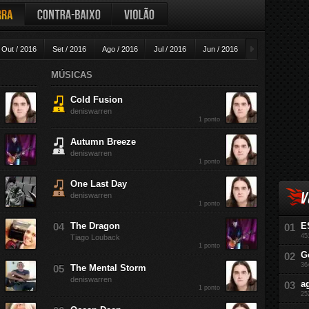
ra
Contra-baixo
Violão
►
Out / 2016
Set / 2016
Ago / 2016
Jul / 2016
Jun / 2016
Mai / 2016
A
MÚSICAS
Cold Fusion
deniswarren
1 ponto
Autumn Breeze
deniswarren
1 ponto
One Last Day
V
deniswarren
1 ponto
The Dragon
E
45
Tiago Louback
1 ponto
G
36
The Mental Storm
deniswarren
a
1 ponto
25