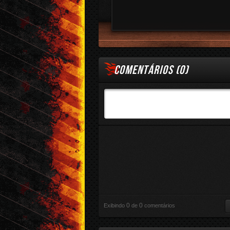
COMENTÁRIOS (
0
)
0
0
Exibindo
de
comentários