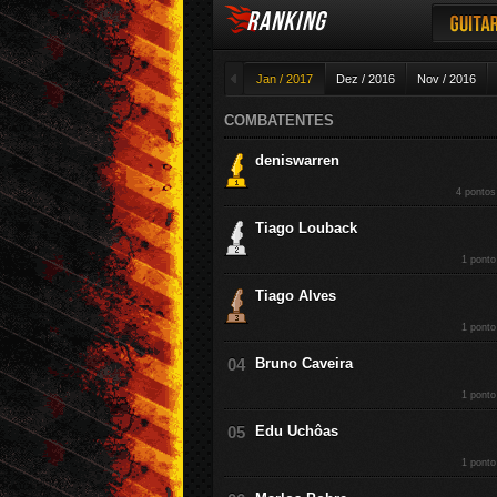
RANKING
Guitar
◄
Jan / 2017
Dez / 2016
Nov / 2016
COMBATENTES
deniswarren
4 pontos
Tiago Louback
1 ponto
Tiago Alves
1 ponto
Bruno Caveira
1 ponto
Edu Uchôas
1 ponto