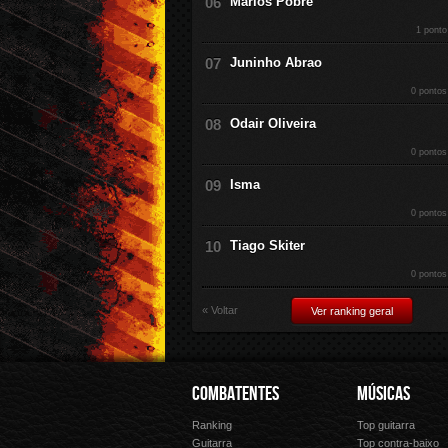
Marlos Pobre
1 ponto
Juninho Abrao
0 pontos
Odair Oliveira
0 pontos
Isma
0 pontos
Tiago Skiter
0 pontos
« Voltar
Ver ranking geral
COMBATENTES
MÚSICAS
Ranking
Top guitarra
Guitarra
Top contra-baixo