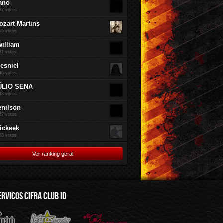
ano
37 votos
ozart Martins
05 votos
william
81 votos
jesniel
46 votos
ÚLIO SENA
83 votos
enilson
37 votos
rickeek
83 votos
Ver ranking geral
ERVICOS CIFRA CLUB ID
mus.br
Audioware