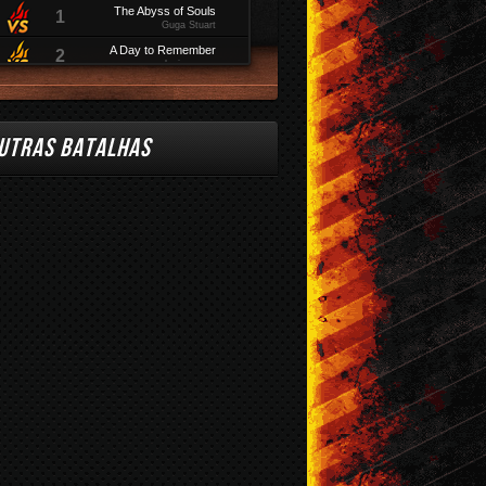
The Abyss of Souls
1
Guga Stuart
A Day to Remember
2
deniswarren
CURANDO
9
JÚNIOR GT
Flames in the skies
11
UTRAS BATALHAS
MAD
Deus de Israel
14
PATRESE
SOLO - MUNDO DOS
5
PERDIDOS
PATRESE