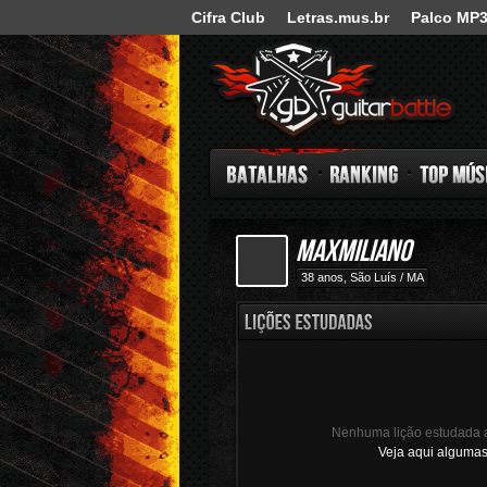
Cifra Club
Letras.mus.br
Palco MP
Guitar Battle
Maxmiliano
Batalhas
Ranking
Top Música
38 anos, São Luís / MA
Batalhas votadas
Nenhuma lição estudada 
Veja aqui algumas 