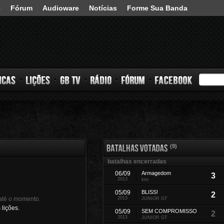
3
Fórum
Audioware
Notícias
Forme Sua Banda
s
Lições
GB TV
Rádio
Fórum
Facebook
(9)
batalhas encerradas
Versus
Armagedom
06/09
3
2013
kim
Versus
BLISS!
05/09
2
até o momento.
2013
JÚNIOR GT
lições.
Versus
SEM COMPROMISSO
05/09
2
2013
JÚNIOR GT