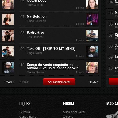
Ocean Deep
N
deniswarren
22
1 ponto
M
My Solution
21
Tiago Louback
s
1 ponto
19
Radioativo
D
Edu Uchôas
19
1 ponto
J
Take Off - [TRIP TO MY MIND]
17
Tiago Skiter
1 ponto
L
17
Dança do vento esquisito no
e
ouvido (Exquisite dance of twirl
15
Marlos Pobre
1 ponto
Mais »
« Voltar
Mais »
Ver ranking geral
LIÇÕES
FÓRUM
MAIS S
Guitarra
Música em Geral
Cifra Club
Letras.
Contra-baixo
Guitarra