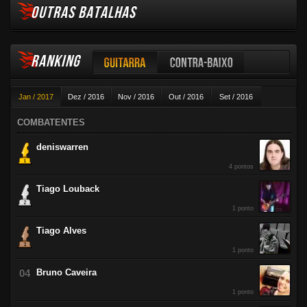
OUTRAS BATALHAS
RANKING
Guitarra
Contra-baixo
Jan / 2017
Dez / 2016
Nov / 2016
Out / 2016
Set / 2016
Violão
Ago / 2016
Jul / 2016
Jun / 2016
Mai / 2016
Abr / 2016
COMBATENTES
Mar / 2016
Fev / 2016
deniswarren
4 pontos
Tiago Louback
1 ponto
Tiago Alves
1 ponto
Bruno Caveira
1 ponto