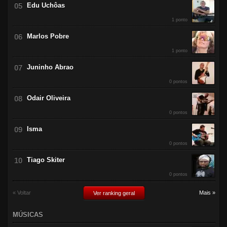
Edu Uchôas
1 ponto
Marlos Pobre
1 ponto
Juninho Abrao
0 pontos
Odair Oliveira
0 pontos
Isma
0 pontos
Tiago Skiter
0 pontos
« Voltar
Mais »
Ver ranking geral
MÚSICAS