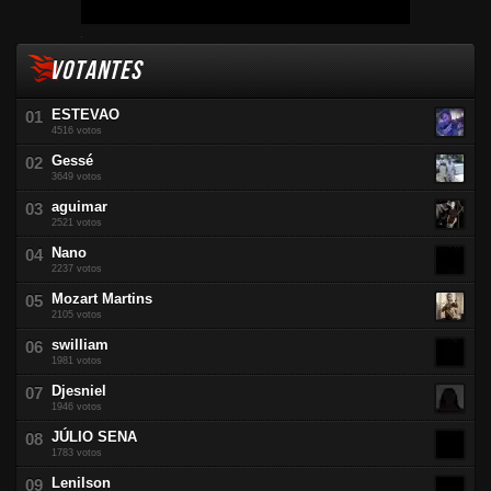
VOTANTES
ESTEVAO
4516 votos
Gessé
3649 votos
aguimar
2521 votos
Nano
2237 votos
Mozart Martins
2105 votos
swilliam
1981 votos
Djesniel
1946 votos
JÚLIO SENA
1783 votos
Lenilson