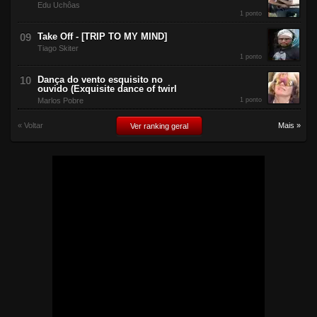
Edu Uchôas
1 ponto
Take Off - [TRIP TO MY MIND]
Tiago Skiter
1 ponto
Dança do vento esquisito no
ouvido (Exquisite dance of twirl
Marlos Pobre
1 ponto
« Voltar
Mais »
Ver ranking geral