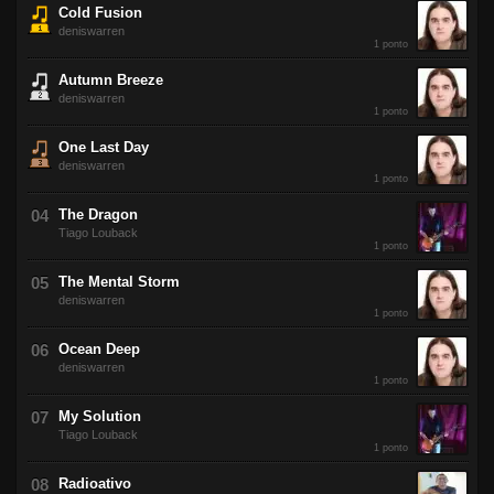
Cold Fusion
deniswarren
1 ponto
Autumn Breeze
deniswarren
1 ponto
One Last Day
deniswarren
1 ponto
The Dragon
Tiago Louback
1 ponto
The Mental Storm
deniswarren
1 ponto
Ocean Deep
deniswarren
1 ponto
My Solution
Tiago Louback
1 ponto
Radioativo