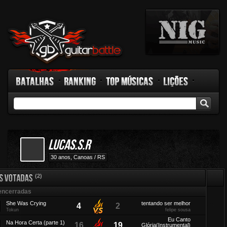
Batalhas
Ranking
Top Músicas
Lições
GB TV
Rádio
Fórum
Facebook
lucas.s.r
30 anos, Canoas / RS
(2)
encerradas
Versus
She Was Crying
tentando ser melhor
4
2
Tokun
felipe sousa
Versus
Eu Canto
Na Hora Certa (parte 1)
16
19
Glória(Instrumental)