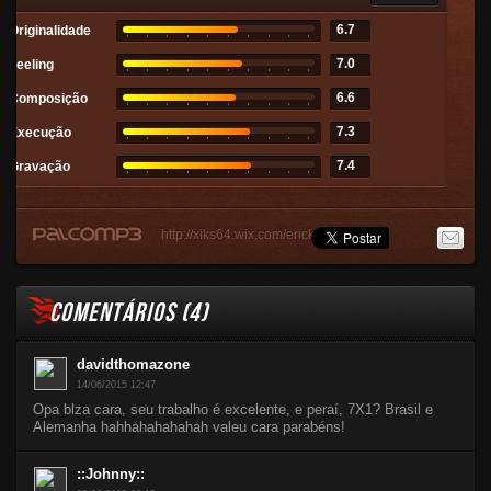
6.7
Originalidade
7.0
Feeling
6.6
Composição
7.3
Execução
7.4
Gravação
http://xiks64.wix.com/erick-oliveira1
COMENTÁRIOS (
4
)
davidthomazone
14/06/2015 12:47
Opa blza cara, seu trabalho é excelente, e peraí, 7X1? Brasil e
Alemanha hahhahahahahah valeu cara parabéns!
::Johnny::