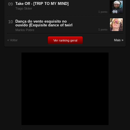
Take Off - [TRIP TO MY MIND]
Tiago Skiter
1 ponto
Dança do vento esquisito no
ouvido (Exquisite dance of twirl
Marlos Pobre
1 ponto
« Voltar
Mais »
Ver ranking geral