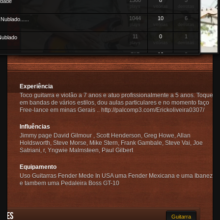
1300
8
5
udade
plays
vitórias
derrotas
1044
10
6
Nublado......
plays
vitórias
derrotas
11
0
1
Nublado
plays
vitórias
derrotas
717
10
8
hos ...
plays
vitórias
derrotas
133
2
2
em Mi maior
plays
vitórias
derrotas
Experiência
50
2
3
y
Toco guitarra e violão a 7 anos e atuo profissionalmente a 5 anos. Toquei
plays
vitórias
derrotas
em bandas de vários estilos, dou aulas particulares e no momento faço
501
7
6
Free-lance em minas Gerais .. http://palcomp3.com/Erickoliveira0307/
 Vermelha
plays
vitórias
derrotas
Influências
1199
4
6
 Black
plays
vitórias
derrotas
Jimmy page David Gilmour , Scott Henderson, Greg Howe, Allan
Holdsworth, Steve Morse, Mike Stern, Frank Gambale, Steve Vai, Joe
56
1
3
lhos
Satriani, r, Yngwie Malmsteen, Paul Gilbert
plays
vitórias
derrotas
2361
17
14
Equipamento
plays
vitórias
derrotas
Uso Guitarras Fender Mede In USA uma Fender Mexicana e uma Ibanez .
1844
19
13
ocê
e tambem uma Pedaleira Boss GT-10
plays
vitórias
derrotas
ades
Guitarra