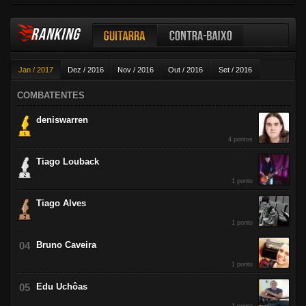
RANKING
Guitarra
Contra-baixo
Jan / 2017
Dez / 2016
Nov / 2016
Out / 2016
Set / 2016
Violão
Ago / 2016
Jul / 2016
Jun / 2016
Mai / 2016
Abr / 2016
COMBATENTES
Mar / 2016
Fev / 2016
deniswarren
4 pontos
Tiago Louback
1 ponto
Tiago Alves
1 ponto
Bruno Caveira
1 ponto
Edu Uchôas