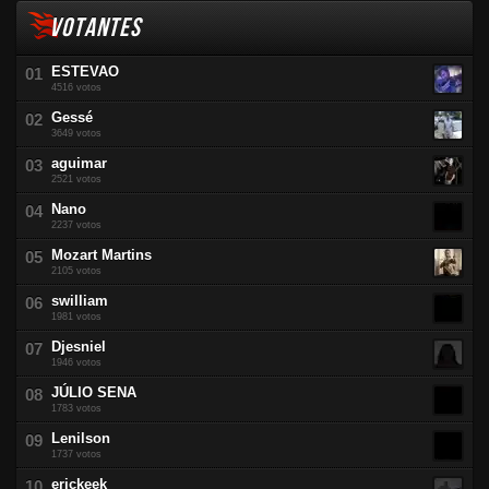
VOTANTES
ESTEVAO
4516 votos
Gessé
3649 votos
aguimar
2521 votos
Nano
2237 votos
Mozart Martins
2105 votos
swilliam
1981 votos
Djesniel
1946 votos
JÚLIO SENA
1783 votos
Lenilson
1737 votos
erickeek