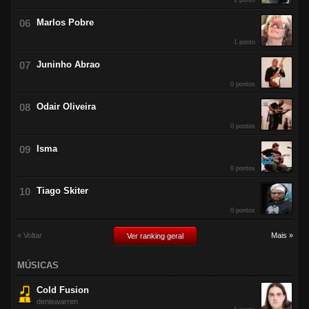
1 ponto
Marlos Pobre
1 ponto
Juninho Abrao
0 pontos
Odair Oliveira
0 pontos
Isma
0 pontos
Tiago Skiter
0 pontos
« Voltar
Mais »
Ver ranking geral
MÚSICAS
Cold Fusion
deniswarren