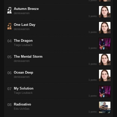
1 ponto
Autumn Breeze
deniswarren
1 ponto
One Last Day
deniswarren
1 ponto
The Dragon
Tiago Louback
1 ponto
The Mental Storm
deniswarren
1 ponto
Ocean Deep
deniswarren
1 ponto
My Solution
Tiago Louback
1 ponto
Radioativo
Edu Uchôas
1 ponto