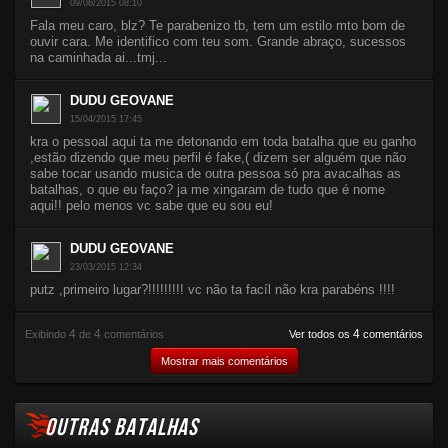
09/06/2015 08:10
Fala meu caro, blz? Te parabenizo tb, tem um estilo mto bom de
ouvir cara. Me identifico com teu som. Grande abraço, sucessos
na caminhada ai...tmj...
DUDU GEOVANE
15/04/2015 17:45
kra o pessoal aqui ta me detonando em toda batalha que eu ganho
,estão dizendo que meu perfil é fake,( dizem ser alguém que não
sabe tocar usando musica de outra pessoa só pra avacalhas as
batalhas, o que eu faço? ja me xingaram de tudo que é nome
aqui!! pelo menos vc sabe que eu sou eu!
DUDU GEOVANE
23/03/2015 12:34
putz ,primeiro lugar?!!!!!!!!! vc não ta facíl não kra parabéns !!!!
4
4
4
Exibindo
de
comentários
Ver todos os
comentários
Mostrar mais comentários
OUTRAS BATALHAS