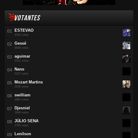
VOTANTES
ESTEVAO
4516 votos
Gessé
3649 votos
aguimar
2521 votos
Nano
2237 votos
Mozart Martins
2105 votos
swilliam
1981 votos
Djesniel
1946 votos
JÚLIO SENA
1783 votos
Lenilson