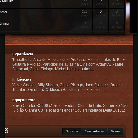
38
0
3
y Melody
plays
vitórias
derrotas
227
6
3
metal
plays
vitórias
derrotas
109
2
3
Crying
plays
vitórias
derrotas
126
0
3
Age
plays
vitórias
derrotas
·
Tablatura
183
1
3
 Band
plays
vitórias
derrotas
·
Tablatura
Experiência
848
5
6
onic Bass
Trabalho na Area de Musica como Professor Ministro aulas de Baixo,
plays
vitórias
derrotas
·
Tablatura
Guitarra e Violão. Participei de aulas na EMT com Ardanuy, Raafel
550
2
2
Bitencout, Celso Pixinga, Michel Leme e outros...
o funk
plays
vitórias
derrotas
Influências
260
1
3
hony Arabe
plays
vitórias
derrotas
Victor Wooten, Billy Sheran, Celso Pixinga, Jhon Patitucci, Dream
·
Tablatura
Theater, Symphony X, Musica Brasileira, Jazz, Fusion...
200
0
2
g Bass
plays
vitórias
derrotas
Equipamento
Baixo Condor BC500 c/ Pré da Fodera Clonado Cubo Staner BS 150
,Violão Gianini C3 Telecaster Fender Squier! Interface Delta 1010Lt
ades
Guitarra
Contra-baixo
Violão