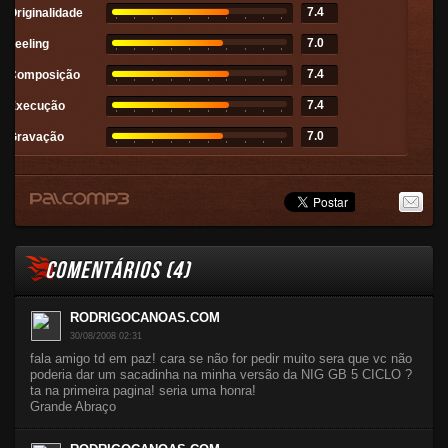
7.4
Originalidade
7.0
Feeling
7.4
Composição
7.4
Execução
7.0
Gravação
COMENTÁRIOS (
4
)
RODRIGOCANOAS.COM
30/08/2008 02:31
fala amigo td em paz! cara se não for pedir muito sera que vc não
poderia dar um sacadinha na minha versão da NIG GB 5 CICLO ?
ta na primeira pagina! seria uma honra!
Grande Abraço