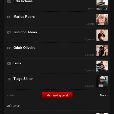
Edu Uchôas
1 ponto
Marlos Pobre
1 ponto
Juninho Abrao
0 pontos
Odair Oliveira
0 pontos
Isma
0 pontos
Tiago Skiter
0 pontos
« Voltar
Mais »
Ver ranking geral
MÚSICAS