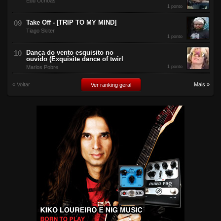
Edu Uchôas
1 ponto
Take Off - [TRIP TO MY MIND]
Tiago Skiter
1 ponto
Dança do vento esquisito no
ouvido (Exquisite dance of twirl
Marlos Pobre
1 ponto
« Voltar
Mais »
Ver ranking geral