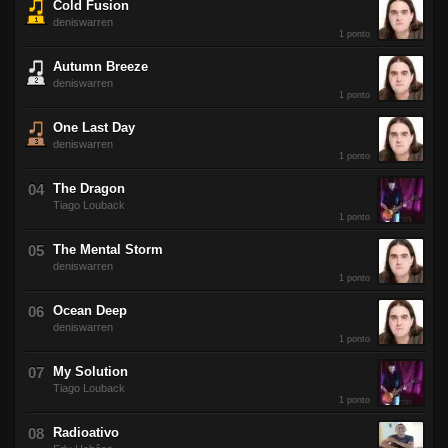
Cold Fusion
deniswarren
1 ponto
Autumn Breeze
deniswarren
1 ponto
One Last Day
deniswarren
1 ponto
The Dragon
Tiago Louback
1 ponto
The Mental Storm
deniswarren
1 ponto
Ocean Deep
deniswarren
1 ponto
My Solution
Tiago Louback
1 ponto
Radioativo