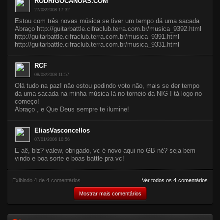
RODRIGOCANOAS.COM
27/08/2008 17:32
Estou com três novas música se tiver um tempo dá uma sacada
Abraço http://guitarbattle.cifraclub.terra.com.br/musica_9392.html
http://guitarbattle.cifraclub.terra.com.br/musica_9391.html
http://guitarbattle.cifraclub.terra.com.br/musica_9331.html
RCF
08/08/2008 11:57
Olá tudo na paz! não estou pedindo voto não, mais se der tempo
da uma sacada na minha música lá no torneio da NIG ! tá logo no
começo!
Abraço , e Que Deus sempre te ilumine!
EliasVasconcellos
07/01/2006 10:56
E aê, blz? valew, obrigado, vc é novo aqui no GB né? seja bem
vindo e boa sorte e boas battle pra vc!
4
4
4
Exibindo
de
comentários
Ver todos os
comentários
Mostrar mais comentários