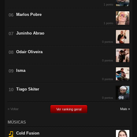
1 ponto
Marlos Pobre
1 ponto
Juninho Abrao
0 pontos
Odair Oliveira
0 pontos
Isma
0 pontos
Tiago Skiter
0 pontos
« Voltar
Mais »
Ver ranking geral
MÚSICAS
Cold Fusion