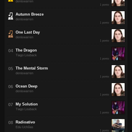
deniswarren
1 ponto
Autumn Breeze
deniswarren
1 ponto
One Last Day
deniswarren
1 ponto
The Dragon
Tiago Louback
1 ponto
The Mental Storm
deniswarren
1 ponto
Ocean Deep
deniswarren
1 ponto
My Solution
Tiago Louback
1 ponto
Radioativo
Edu Uchôas
1 ponto