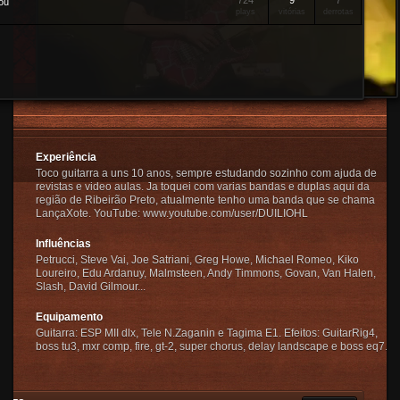
724
9
7
ou
plays
vitórias
derrotas
Experiência
Toco guitarra a uns 10 anos, sempre estudando sozinho com ajuda de
revistas e video aulas. Ja toquei com varias bandas e duplas aqui da
região de Ribeirão Preto, atualmente tenho uma banda que se chama
LançaXote. YouTube: www.youtube.com/user/DUILIOHL
Influências
Petrucci, Steve Vai, Joe Satriani, Greg Howe, Michael Romeo, Kiko
Loureiro, Edu Ardanuy, Malmsteen, Andy Timmons, Govan, Van Halen,
Slash, David Gilmour...
Equipamento
Guitarra: ESP MII dlx, Tele N.Zaganin e Tagima E1. Efeitos: GuitarRig4,
boss tu3, mxr comp, fire, gt-2, super chorus, delay landscape e boss eq7.