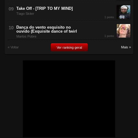
Take Off - [TRIP TO MY MIND]
Tiago Skiter
1 ponto
Dança do vento esquisito no
ouvido (Exquisite dance of twirl
Marlos Pobre
1 ponto
« Voltar
Mais »
Ver ranking geral