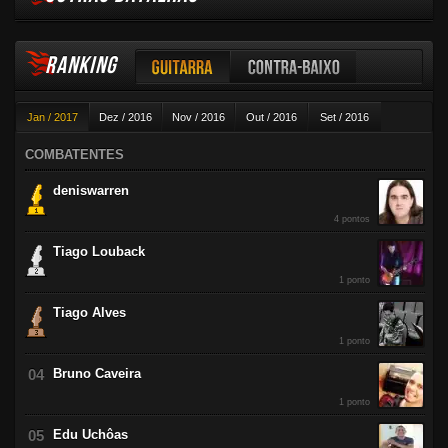
RANKING
Guitarra
Contra-baixo
Jan / 2017
Dez / 2016
Nov / 2016
Out / 2016
Set / 2016
Violão
Ago / 2016
Jul / 2016
Jun / 2016
Mai / 2016
Abr / 2016
COMBATENTES
Mar / 2016
Fev / 2016
deniswarren
4 pontos
Tiago Louback
1 ponto
Tiago Alves
1 ponto
Bruno Caveira
1 ponto
Edu Uchôas