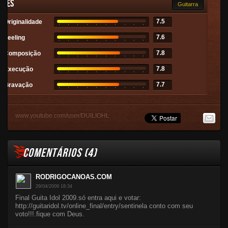
ades
Guitarra
7.5
Originalidade
7.6
Feeling
7.8
Composição
7.8
Execução
7.7
Gravação
www.youtube.com/user/DUILIOHL
COMENTÁRIOS (
4
)
RODRIGOCANOAS.COM
29/04/2009 18:34
Final Guita Idol 2009.só entra aqui e votar:
http://guitaridol.tv/online_final/entry/sentinela conto com seu
voto!!!.fique com Deus.