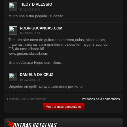
TILOY D ALESSIO
18/12/2008 00:56
Muito boa a tua pegada..sucesso
RODRIGOCANOAS.COM
16/11/2008 18:59
Tem um site novo de guitarra no ar com,aulas, vídeo aulas,
matérias, culunas com grandes músicos tem alguns aqui do
GB,da uma olhada lá!
www.guitarrasbrasil.com
Grande Abraço Fique com Deus.
DANIELA DA CRUZ
19/10/2008 17:16
Brigadão amigo!!! abraço...sucesso pra vc tb!
4
4
4
Exibindo
de
comentários
Ver todos os
comentários
Mostrar mais comentários
OUTRAS BATALHAS