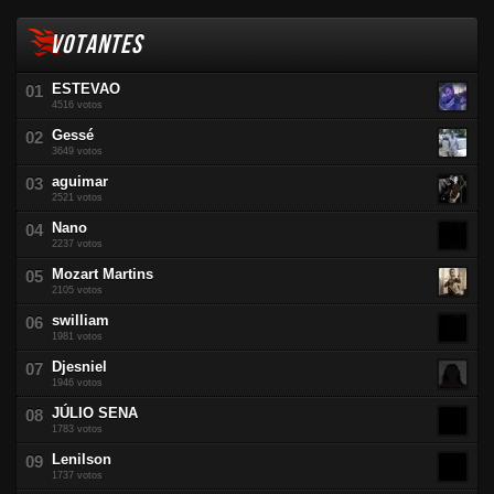
VOTANTES
ESTEVAO
4516 votos
Gessé
3649 votos
aguimar
2521 votos
Nano
2237 votos
Mozart Martins
2105 votos
swilliam
1981 votos
Djesniel
1946 votos
JÚLIO SENA
1783 votos
Lenilson
1737 votos