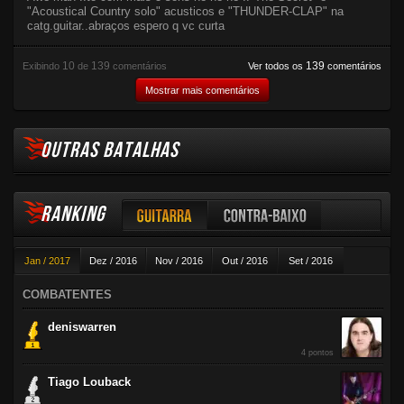
"Acoustical Country solo" acusticos e "THUNDER-CLAP" na
catg.guitar..abraços espero q vc curta
10
139
139
Exibindo
de
comentários
Ver todos os
comentários
Mostrar mais comentários
OUTRAS BATALHAS
RANKING
Guitarra
Contra-baixo
Jan / 2017
Dez / 2016
Nov / 2016
Out / 2016
Set / 2016
Violão
Ago / 2016
Jul / 2016
Jun / 2016
Mai / 2016
Abr / 2016
COMBATENTES
Mar / 2016
Fev / 2016
deniswarren
4 pontos
Tiago Louback