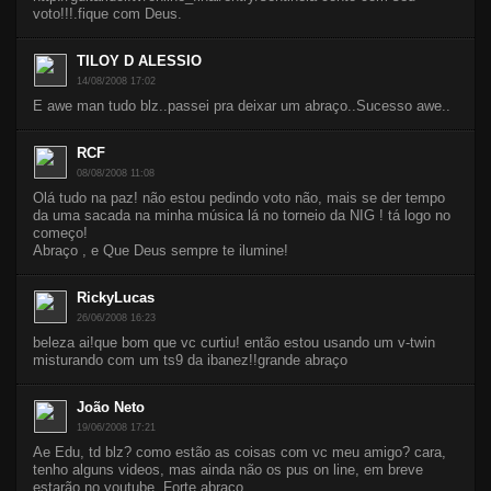
voto!!!.fique com Deus.
TILOY D ALESSIO
14/08/2008 17:02
E awe man tudo blz..passei pra deixar um abraço..Sucesso awe..
RCF
08/08/2008 11:08
Olá tudo na paz! não estou pedindo voto não, mais se der tempo
da uma sacada na minha música lá no torneio da NIG ! tá logo no
começo!
Abraço , e Que Deus sempre te ilumine!
RickyLucas
26/06/2008 16:23
beleza ai!que bom que vc curtiu! então estou usando um v-twin
misturando com um ts9 da ibanez!!grande abraço
João Neto
19/06/2008 17:21
Ae Edu, td blz? como estão as coisas com vc meu amigo? cara,
tenho alguns videos, mas ainda não os pus on line, em breve
estarão no youtube. Forte abraço.