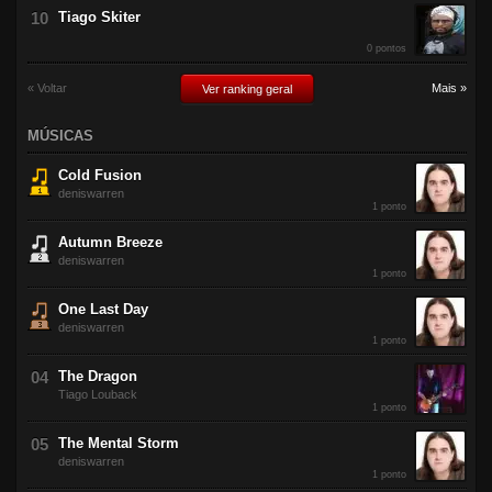
Tiago Skiter
0 pontos
« Voltar
Mais »
Ver ranking geral
MÚSICAS
Cold Fusion
deniswarren
1 ponto
Autumn Breeze
deniswarren
1 ponto
One Last Day
deniswarren
1 ponto
The Dragon
Tiago Louback
1 ponto
The Mental Storm
deniswarren
1 ponto