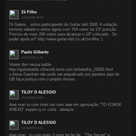
Zé Filho
21/05/2008 06:50
Oi Galera... estou participando do Guitar Idol 2008. A votação
termina sábado e estou agora com 764 votos na 13ª posição..
Preciso de mais 200 votos para alcançar o 10º colocado.. Se
puder ajuda aí!! http://www.guitar-idol.co.uk/ze-filho :)
Paulo Gilberto
02/05/2008 11:34
Votem tbm nessa battle.
http://guitarbattle.cifraclub.terra.com.br/batalha_23505.html
o Aisse Gaertner não pode ser prejudicado por panelas aqui do
GB.faça justiça com o próprio mouse.
TILOY D ALESSIO
27/03/2008 03:03
Awe man to com mais um som awe em aprovação "TO FORGE
AHEAD" espero q vc curta ..abraços
TILOY D ALESSIO
22/03/2008 19:31
Awe man ..to com mais 3 sons he he he .."The Secret" e