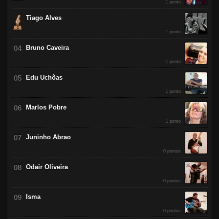
1 ponto
Tiago Alves
1 ponto
Bruno Caveira
1 ponto
Edu Uchôas
1 ponto
Marlos Pobre
1 ponto
Juninho Abrao
0 pontos
Odair Oliveira
0 pontos
Isma
0 pontos