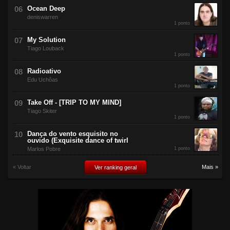
Ocean Deep
deniswarren
1 ponto
My Solution
Tiago Louback
1 ponto
Radioativo
Edu Uchôas
1 ponto
Take Off - [TRIP TO MY MIND]
Tiago Skiter
1 ponto
Dança do vento esquisito no
ouvido (Exquisite dance of twirl
Marlos Pobre
1 ponto
« Voltar
Mais »
Ver ranking geral