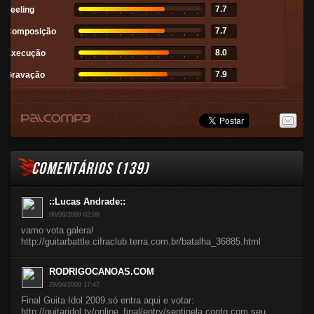
7.7
Feeling
7.7
Composição
8.0
Execução
7.9
Gravação
COMENTÁRIOS (
139
)
::Lucas Andrade::
08/08/2009 02:06
vamo vota galera!
http://guitarbattle.cifraclub.terra.com.br/batalha_36885.html
RODRIGOCANOAS.COM
29/04/2009 17:47
Final Guita Idol 2009.só entra aqui e votar:
http://guitaridol.tv/online_final/entry/sentinela conto com seu