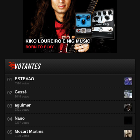
VOTANTES
ESTEVAO
4516 votos
Gessé
3649 votos
aguimar
2521 votos
Nano
2237 votos
Mozart Martins
2105 votos