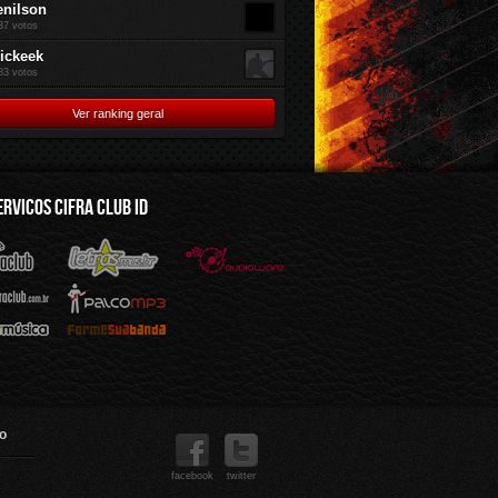
enilson
37 votos
rickeek
83 votos
Ver ranking geral
ERVICOS CIFRA CLUB ID
mus.br
Audioware
Mp3
Sua Banda
o
facebook
twitter