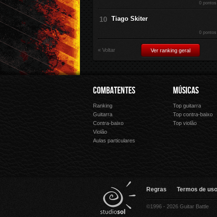
0 pontos
Tiago Skiter
0 pontos
« Voltar
Ver ranking geral
COMBATENTES
MÚSICAS
Ranking
Top guitarra
Guitarra
Top contra-baixo
Contra-baixo
Top violão
Violão
Aulas particulares
Regras
Termos de uso 
©1996 - 2026 Guitar Battle