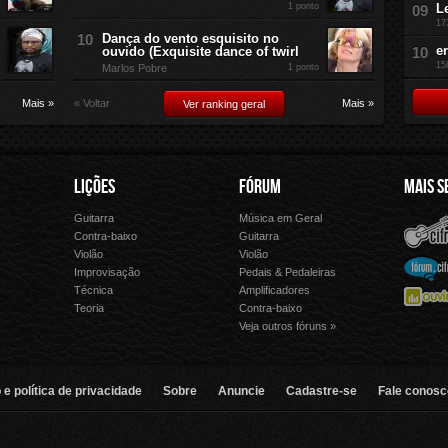
1 ponto
L
17
Dança do vento esquisito no
e
ouvido (Exquisite dance of twirl
15
Marlos Pobre
1 ponto
Mais »
« Voltar
Mais »
Ver ranking geral
LIÇÕES
FÓRUM
MAIS S
Guitarra
Música em Geral
Cifra Club
Letras.
Contra-baixo
Guitarra
Violão
Violão
Palco 
Fórum Cifra Club
Improvisação
Pedais & Pedaleiras
Técnica
Amplificadores
Ouvir Música
Forme 
Teoria
Contra-baixo
Veja outros fóruns »
e política de privacidade
Sobre
Anuncie
Cadastre-se
Fale conosc