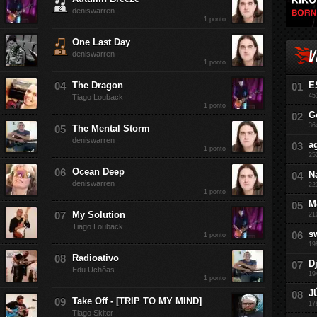
deniswarren
1 ponto
One Last Day
V
deniswarren
1 ponto
The Dragon
E
45
Tiago Louback
1 ponto
G
36
The Mental Storm
deniswarren
a
1 ponto
25
Ocean Deep
N
deniswarren
22
1 ponto
M
My Solution
21
Tiago Louback
s
1 ponto
19
Radioativo
D
Edu Uchôas
19
1 ponto
J
Take Off - [TRIP TO MY MIND]
17
Tiago Skiter