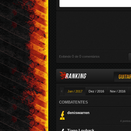
2014
Erick Oliveira
Versus
chutando o balde
09/03
1
2014
Teodoro
Versus
Lágrimas de Sangue
18/02
3
2014
Pilla Guitar
Versus
Bom Jovem
17/02
2
2014
Juninho Abrao
Versus
Clean Sheet
04/02
1
2014
Júlio
Versus
Clean Sheet
02/02
1
2014
Júlio
0
0
Exibindo
de
comentários
Versus
Clean Sheet
27/01
1
2014
Júlio
RANKING
Guitar
◄
Jan / 2017
Dez / 2016
Nov / 2016
COMBATENTES
deniswarren
4 pontos
Tiago Louback