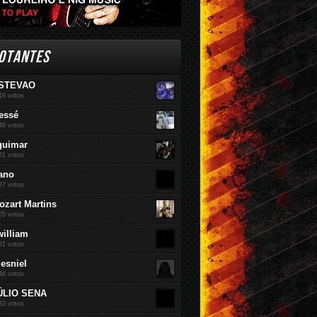
OTANTES
STEVAO
16 votos
essé
49 votos
guimar
21 votos
ano
37 votos
ozart Martins
05 votos
william
81 votos
jesniel
46 votos
ÚLIO SENA
83 votos