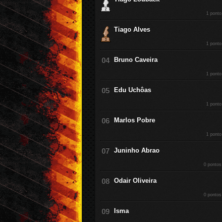
1 ponto
Tiago Alves
1 ponto
Bruno Caveira
1 ponto
Edu Uchôas
1 ponto
Marlos Pobre
1 ponto
Juninho Abrao
0 pontos
Odair Oliveira
0 pontos
Isma