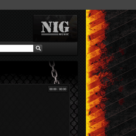
00:00
/
00:00