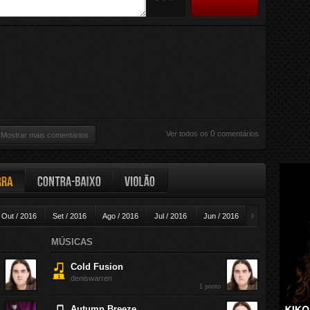
Júlio
Clean Sheet
0
Júlio
Clean Sheet
0
Júlio
Clean Sheet
0
Júlio
The Sealed
0
B.A.A.L
The Forest
2
deniswarren
0
Ver todos os
comentários
Mostrar mais comentários
Kiss of death
0
Pilla Guitar
ra
Contra-baixo
Violão
►
Out / 2016
Set / 2016
Ago / 2016
Jul / 2016
Jun / 2016
Mai / 2016
A
MÚSICAS
Cold Fusion
deniswarren
1 ponto
Autumn Breeze