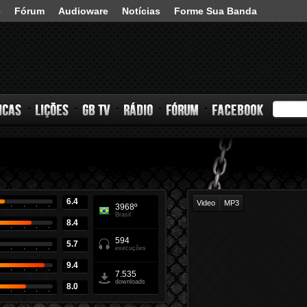
3
Fórum
Audioware
Notícias
Forme Sua Banda
s
Lições
GB TV
Rádio
Fórum
Facebook
6.4
Video
MP3
3968º
Brasil
8.4
594
5.7
execuções
9.4
7.535
downloads
8.0
muito