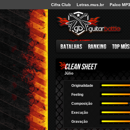
Cifra Club
Letras.mus.br
Palco MP
Guitar Battle
Clean Sheet
Batalhas
Ranking
Top Música
Júlio
Originalidade
Feeling
Composição
Execução
Gravação