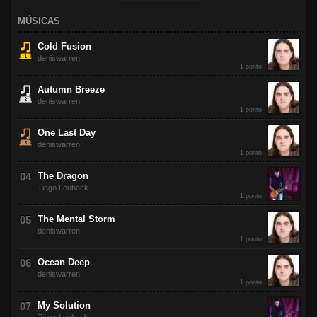
MÚSICAS
Cold Fusion
deniswarren
1 ponto
Autumn Breeze
deniswarren
1 ponto
One Last Day
deniswarren
1 ponto
The Dragon
Tiago Louback
1 ponto
The Mental Storm
deniswarren
1 ponto
Ocean Deep
deniswarren
1 ponto
My Solution