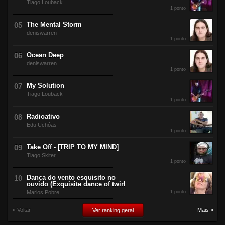
Tiago Louback
Versus
J.J Song NEW
Jesus is our
21/03
1
0
1 ponto
2012
Guga Stuart
David Th
The Mental Storm
deniswarren
1 ponto
Ocean Deep
deniswarren
1 ponto
My Solution
Tiago Louback
1 ponto
Radioativo
Edu Uchôas
1 ponto
Take Off - [TRIP TO MY MIND]
Tiago Skiter
1 ponto
Dança do vento esquisito no
ouvido (Exquisite dance of twirl
Marlos Pobre
1 ponto
« Voltar
Mais »
Ver ranking geral