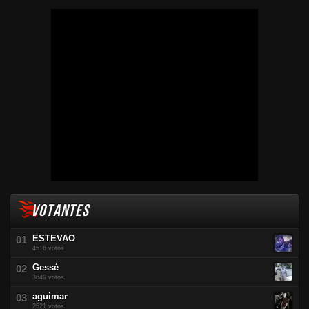
VOTANTES
ESTEVAO
4516 votos
Gessé
3649 votos
aguimar
2521 votos