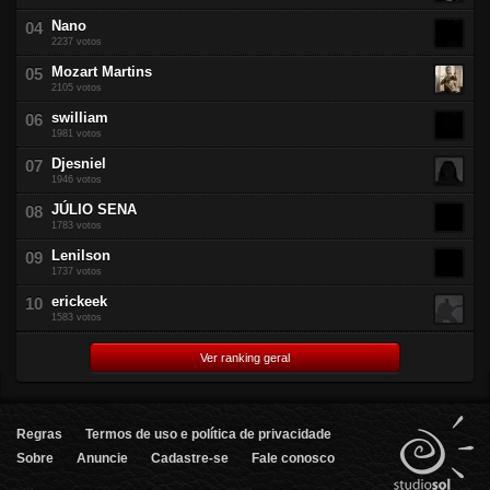
Nano
2237 votos
Mozart Martins
2105 votos
swilliam
1981 votos
Djesniel
1946 votos
JÚLIO SENA
1783 votos
Lenilson
1737 votos
erickeek
1583 votos
Ver ranking geral
Regras
Termos de uso e política de privacidade
Sobre
Anuncie
Cadastre-se
Fale conosco