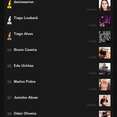
deniswarren
4 pontos
Tiago Louback
1 ponto
Tiago Alves
1 ponto
Bruno Caveira
1 ponto
Edu Uchôas
1 ponto
Marlos Pobre
1 ponto
Juninho Abrao
0 pontos
Odair Oliveira