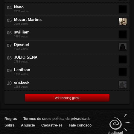
Nano
2237 votos
Mozart Martins
2105 votos
swilliam
1981 votos
Djesniel
1946 votos
JÚLIO SENA
1783 votos
Lenilson
1737 votos
erickeek
1583 votos
Ver ranking geral
Regras
Termos de uso e política de privacidade
Sobre
Anuncie
Cadastre-se
Fale conosco