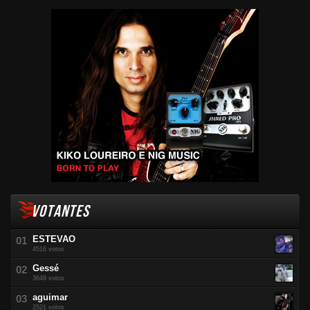
VOTANTES
ESTEVAO
4516 votos
Gessé
3649 votos
aguimar
2521 votos