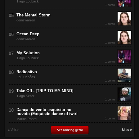
Tiago Louback
1 ponto
The Mental Storm
deniswarren
1 ponto
Ocean Deep
deniswarren
1 ponto
My Solution
Tiago Louback
1 ponto
Radioativo
Edu Uchôas
1 ponto
Take Off - [TRIP TO MY MIND]
Tiago Skiter
1 ponto
Dança do vento esquisito no
ouvido (Exquisite dance of twirl
Marlos Pobre
1 ponto
« Voltar
Mais »
Ver ranking geral