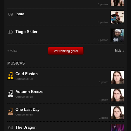
0 pontos
Isma
0 pontos
Tiago Skiter
0 pontos
« Voltar
Mais »
Ver ranking geral
MÚSICAS
Cold Fusion
deniswarren
1 ponto
Autumn Breeze
deniswarren
1 ponto
One Last Day
deniswarren
1 ponto
The Dragon