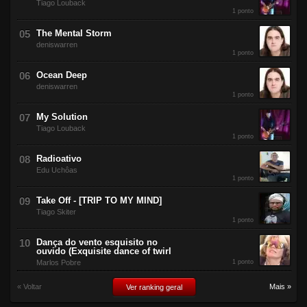
Tiago Louback
1 ponto
The Mental Storm
deniswarren
1 ponto
Ocean Deep
deniswarren
1 ponto
My Solution
Tiago Louback
1 ponto
Radioativo
Edu Uchôas
1 ponto
Take Off - [TRIP TO MY MIND]
Tiago Skiter
1 ponto
Dança do vento esquisito no
ouvido (Exquisite dance of twirl
Marlos Pobre
1 ponto
« Voltar
Mais »
Ver ranking geral