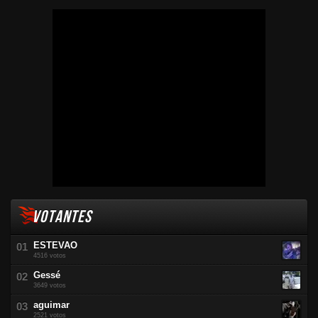
VOTANTES
ESTEVAO
4516 votos
Gessé
3649 votos
aguimar
2521 votos