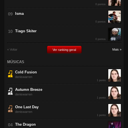
0 pontos
Isma
0 pontos
Tiago Skiter
0 pontos
« Voltar
Mais »
Ver ranking geral
MÚSICAS
Cold Fusion
deniswarren
1 ponto
Autumn Breeze
deniswarren
1 ponto
One Last Day
deniswarren
1 ponto
The Dragon