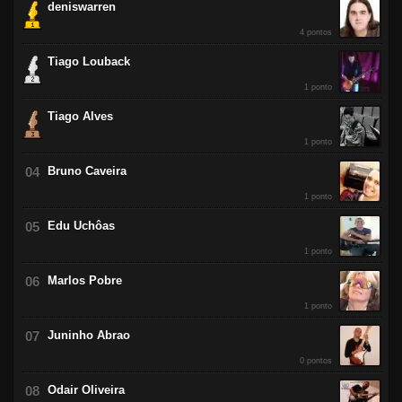
deniswarren
4 pontos
Tiago Louback
1 ponto
Tiago Alves
1 ponto
Bruno Caveira
1 ponto
Edu Uchôas
1 ponto
Marlos Pobre
1 ponto
Juninho Abrao
0 pontos
Odair Oliveira