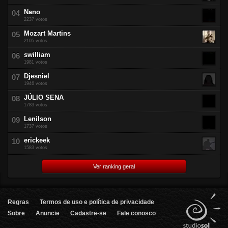
Nano
2237 votos
Mozart Martins
2105 votos
swilliam
1981 votos
Djesniel
1946 votos
JÚLIO SENA
1783 votos
Lenilson
1737 votos
erickeek
1583 votos
Ver ranking geral
Regras
Termos de uso e política de privacidade
Sobre
Anuncie
Cadastre-se
Fale conosco