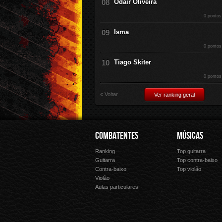
Odair Oliveira
0 pontos
Isma
0 pontos
Tiago Skiter
0 pontos
« Voltar
Ver ranking geral
COMBATENTES
MÚSICAS
Ranking
Top guitarra
Guitarra
Top contra-baixo
Contra-baixo
Top violão
Violão
Aulas particulares