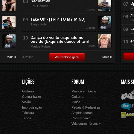
Radioativo
D
Edu Uchôas
19
1 ponto
J
Take Off - [TRIP TO MY MIND]
17
Tiago Skiter
1 ponto
L
17
Dança do vento esquisito no
e
ouvido (Exquisite dance of twirl
15
Marlos Pobre
1 ponto
Mais »
« Voltar
Mais »
Ver ranking geral
LIÇÕES
FÓRUM
MAIS S
Guitarra
Música em Geral
Cifra Club
Letras.
Contra-baixo
Guitarra
Violão
Violão
Palco 
Fórum Cifra Club
Improvisação
Pedais & Pedaleiras
Técnica
Amplificadores
Ouvir Música
Forme 
Teoria
Contra-baixo
Veja outros fóruns »