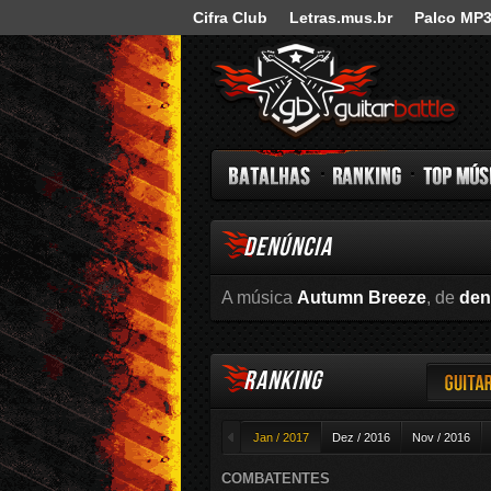
Cifra Club
Letras.mus.br
Palco MP
Guitar Battle
DENÚNCIA
Batalhas
Ranking
Top Música
A música
Autumn Breeze
, de
den
RANKING
Guitar
◄
Jan / 2017
Dez / 2016
Nov / 2016
COMBATENTES