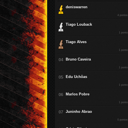
deniswarren
4 pontos
Tiago Louback
1 ponto
Tiago Alves
1 ponto
Bruno Caveira
1 ponto
Edu Uchôas
1 ponto
Marlos Pobre
1 ponto
Juninho Abrao
0 pontos