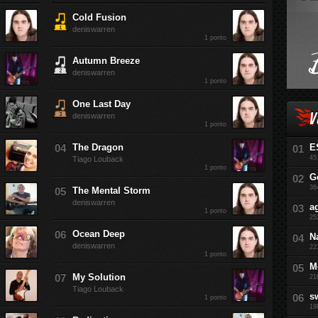
Cold Fusion
deniswarren
1 ponto
Autumn Breeze
deniswarren
1 ponto
One Last Day
V
deniswarren
1 ponto
The Dragon
E
45
Tiago Louback
1 ponto
G
36
The Mental Storm
deniswarren
a
1 ponto
25
Ocean Deep
N
deniswarren
22
1 ponto
M
My Solution
21
Tiago Louback
s
1 ponto
19