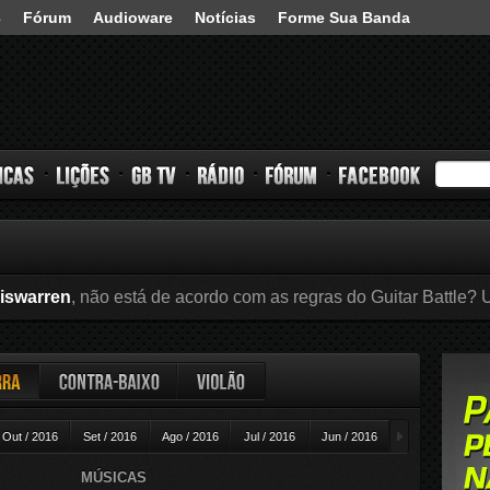
3
Fórum
Audioware
Notícias
Forme Sua Banda
s
Lições
GB TV
Rádio
Fórum
Facebook
iswarren
, não está de acordo com as regras do Guitar Battle? U
ra
Contra-baixo
Violão
►
Out / 2016
Set / 2016
Ago / 2016
Jul / 2016
Jun / 2016
Mai / 2016
A
MÚSICAS