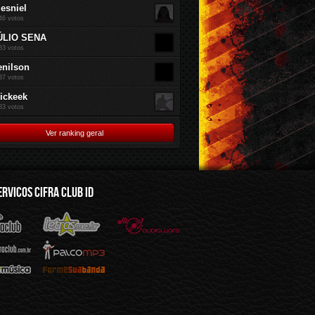
jesniel
46 votos
ÚLIO SENA
83 votos
enilson
37 votos
rickeek
83 votos
Ver ranking geral
ERVICOS CIFRA CLUB ID
mus.br
Audioware
Mp3
Sua Banda