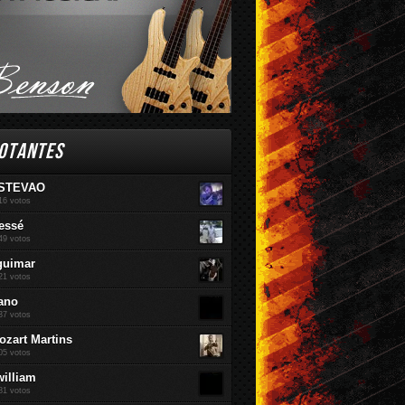
OTANTES
STEVAO
16 votos
essé
49 votos
guimar
21 votos
ano
37 votos
ozart Martins
05 votos
william
81 votos