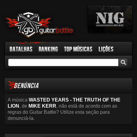
Batalhas
Ranking
Top Músicas
Lições
GB TV
Rádio
Fórum
Facebook
DENÚNCIA
A música
WASTED YEARS - THE TRUTH OF THE
LION
, de
MIKE KERR
, não está de acordo com as
regras do Guitar Battle? Utilize esta seção para
denunciá-la.