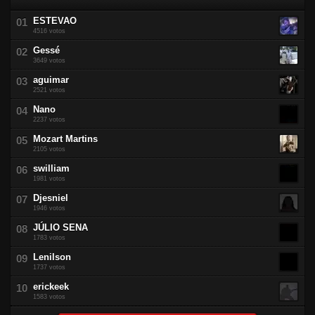
ESTEVAO
4516 votos
Gessé
3649 votos
aguimar
2521 votos
Nano
2237 votos
Mozart Martins
2105 votos
swilliam
1981 votos
Djesniel
1946 votos
JÚLIO SENA
1783 votos
Lenilson
1737 votos
erickeek
1583 votos