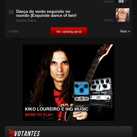
1 ponto
Dança do vento esquisito no
ouvido (Exquisite dance of twirl
Marlos Pobre
1 ponto
« Voltar
Mais »
Ver ranking geral
VOTANTES