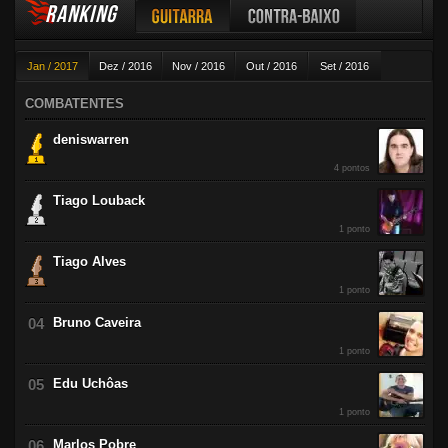
RANKING
Guitarra
Contra-baixo
Jan / 2017
Dez / 2016
Nov / 2016
Out / 2016
Set / 2016
Violão
Ago / 2016
Jul / 2016
Jun / 2016
Mai / 2016
Abr / 2016
COMBATENTES
Mar / 2016
Fev / 2016
deniswarren
4 pontos
Tiago Louback
1 ponto
Tiago Alves
1 ponto
Bruno Caveira
1 ponto
Edu Uchôas
1 ponto
Marlos Pobre