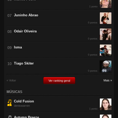
1 ponto
Juninho Abrao
0 pontos
Odair Oliveira
0 pontos
Isma
0 pontos
Tiago Skiter
0 pontos
« Voltar
Mais »
Ver ranking geral
MÚSICAS
Cold Fusion
deniswarren
1 ponto
Autumn Breeze