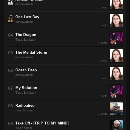
deniswarren
1 ponto
One Last Day
deniswarren
1 ponto
The Dragon
Tiago Louback
1 ponto
The Mental Storm
deniswarren
1 ponto
Ocean Deep
deniswarren
1 ponto
My Solution
Tiago Louback
1 ponto
Radioativo
Edu Uchôas
1 ponto
Take Off - [TRIP TO MY MIND]
Tiago Skiter