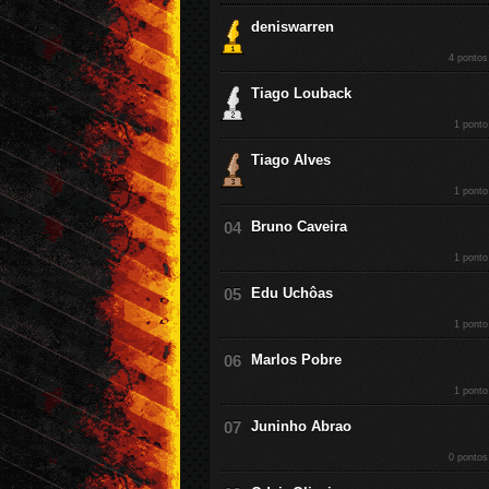
deniswarren
4 pontos
Tiago Louback
1 ponto
Tiago Alves
1 ponto
Bruno Caveira
1 ponto
Edu Uchôas
1 ponto
Marlos Pobre
1 ponto
Juninho Abrao
0 pontos