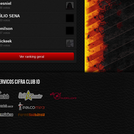
jesniel
46 votos
ÚLIO SENA
83 votos
enilson
37 votos
rickeek
83 votos
Ver ranking geral
ERVICOS CIFRA CLUB ID
mus.br
Audioware
Mp3
Sua Banda