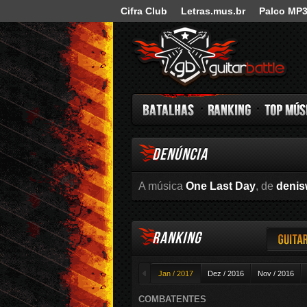
Cifra Club
Letras.mus.br
Palco MP
Guitar Battle
DENÚNCIA
Batalhas
Ranking
Top Música
A música
One Last Day
, de
denis
RANKING
Guitar
◄
Jan / 2017
Dez / 2016
Nov / 2016
COMBATENTES