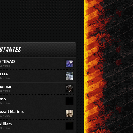
OTANTES
STEVAO
16 votos
essé
49 votos
guimar
21 votos
ano
37 votos
ozart Martins
05 votos
william
81 votos