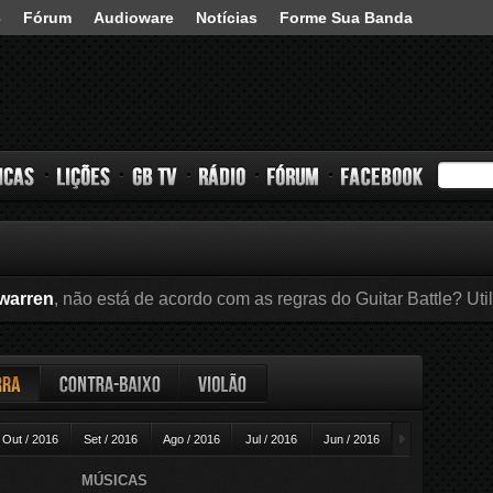
3
Fórum
Audioware
Notícias
Forme Sua Banda
s
Lições
GB TV
Rádio
Fórum
Facebook
warren
, não está de acordo com as regras do Guitar Battle? Uti
ra
Contra-baixo
Violão
►
Out / 2016
Set / 2016
Ago / 2016
Jul / 2016
Jun / 2016
Mai / 2016
A
MÚSICAS