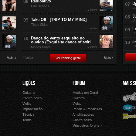
Radioativo
D
Edu Uchôas
19
1 ponto
J
Take Off - [TRIP TO MY MIND]
17
Tiago Skiter
1 ponto
L
17
Dança do vento esquisito no
e
ouvido (Exquisite dance of twirl
15
Marlos Pobre
1 ponto
Mais »
« Voltar
Mais »
Ver ranking geral
LIÇÕES
FÓRUM
MAIS S
Guitarra
Música em Geral
Cifra Club
Letras.
Contra-baixo
Guitarra
Violão
Violão
Palco 
Fórum Cifra Club
Improvisação
Pedais & Pedaleiras
Técnica
Amplificadores
Ouvir Música
Forme 
Teoria
Contra-baixo
Veja outros fóruns »