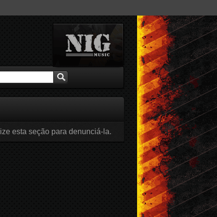
lize esta seção para denunciá-la.
br / 2016
Mar / 2016
Fev / 2016