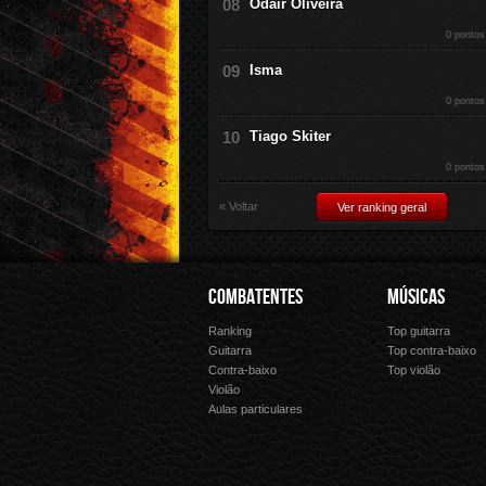
Odair Oliveira
0 pontos
Isma
0 pontos
Tiago Skiter
0 pontos
« Voltar
Ver ranking geral
COMBATENTES
MÚSICAS
Ranking
Top guitarra
Guitarra
Top contra-baixo
Contra-baixo
Top violão
Violão
Aulas particulares