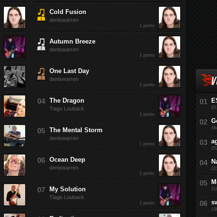
Cold Fusion
deniswarren
1 ponto
Autumn Breeze
deniswarren
1 ponto
One Last Day
V
deniswarren
1 ponto
The Dragon
E
45
Tiago Louback
1 ponto
G
36
The Mental Storm
deniswarren
a
1 ponto
25
Ocean Deep
N
deniswarren
22
1 ponto
M
My Solution
21
Tiago Louback
s
1 ponto
19