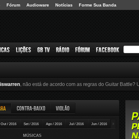
3
Fórum
Audioware
Notícias
Forme Sua Banda
s
Lições
GB TV
Rádio
Fórum
Facebook
iswarren
, não está de acordo com as regras do Guitar Battle? U
ra
Contra-baixo
Violão
►
Out / 2016
Set / 2016
Ago / 2016
Jul / 2016
Jun / 2016
Mai / 2016
A
MÚSICAS