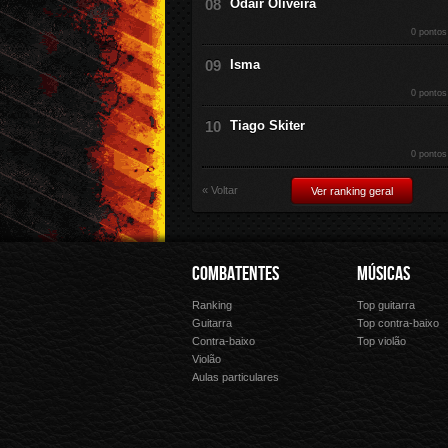
Odair Oliveira
0 pontos
Isma
0 pontos
Tiago Skiter
0 pontos
« Voltar
Ver ranking geral
COMBATENTES
MÚSICAS
Ranking
Top guitarra
Guitarra
Top contra-baixo
Contra-baixo
Top violão
Violão
Aulas particulares