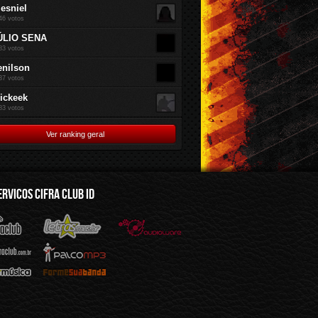
jesniel
46 votos
ÚLIO SENA
83 votos
enilson
37 votos
rickeek
83 votos
Ver ranking geral
ERVICOS CIFRA CLUB ID
mus.br
Audioware
Mp3
Sua Banda