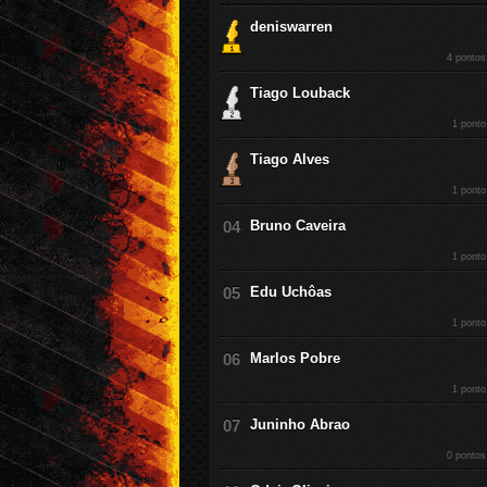
deniswarren
4 pontos
Tiago Louback
1 ponto
Tiago Alves
1 ponto
Bruno Caveira
1 ponto
Edu Uchôas
1 ponto
Marlos Pobre
1 ponto
Juninho Abrao
0 pontos