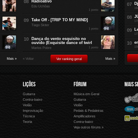
Radioativo
D
Edu Uchôas
19
1 ponto
J
Take Off - [TRIP TO MY MIND]
17
Tiago Skiter
1 ponto
L
17
Dança do vento esquisito no
e
ouvido (Exquisite dance of twirl
15
Marlos Pobre
1 ponto
Mais »
« Voltar
Mais »
Ver ranking geral
LIÇÕES
FÓRUM
MAIS S
Guitarra
Música em Geral
Cifra Club
Letras.
Contra-baixo
Guitarra
Violão
Violão
Palco 
Fórum Cifra Club
Improvisação
Pedais & Pedaleiras
Técnica
Amplificadores
Ouvir Música
Forme 
Teoria
Contra-baixo
Veja outros fóruns »