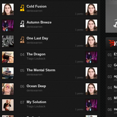
Cold Fusion
deniswarren
1 ponto
Autumn Breeze
deniswarren
1 ponto
One Last Day
V
deniswarren
1 ponto
The Dragon
E
45
Tiago Louback
1 ponto
G
36
The Mental Storm
deniswarren
a
1 ponto
25
Ocean Deep
N
deniswarren
22
1 ponto
M
My Solution
21
Tiago Louback
s
1 ponto
19