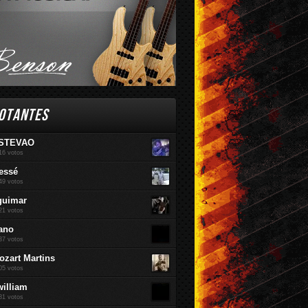
OTANTES
STEVAO
16 votos
essé
49 votos
guimar
21 votos
ano
37 votos
ozart Martins
05 votos
william
81 votos