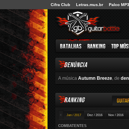
Cifra Club
Letras.mus.br
Palco MP
Guitar Battle
DENÚNCIA
Batalhas
Ranking
Top Música
A música
Autumn Breeze
, de
den
RANKING
Guitar
◄
Jan / 2017
Dez / 2016
Nov / 2016
COMBATENTES