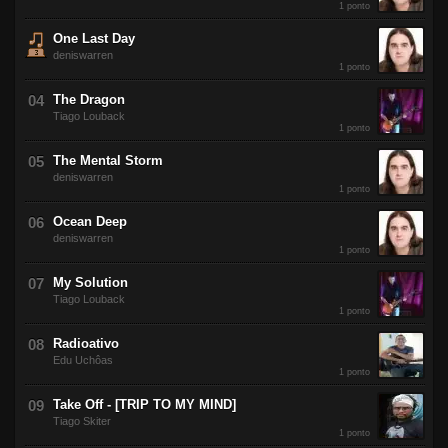
1 ponto
One Last Day
deniswarren
1 ponto
The Dragon
Tiago Louback
1 ponto
The Mental Storm
deniswarren
1 ponto
Ocean Deep
deniswarren
1 ponto
My Solution
Tiago Louback
1 ponto
Radioativo
Edu Uchôas
1 ponto
Take Off - [TRIP TO MY MIND]
Tiago Skiter
1 ponto