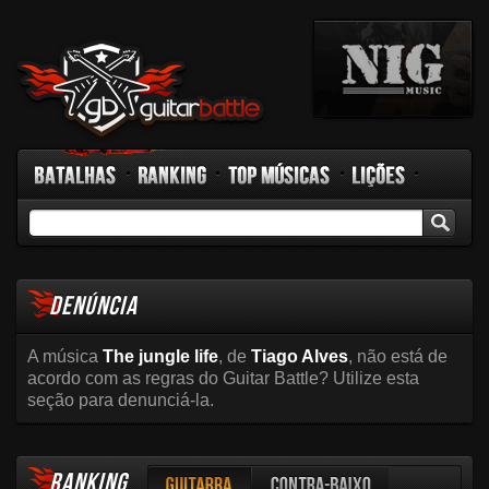
Batalhas
Ranking
Top Músicas
Lições
GB TV
Rádio
Fórum
Facebook
DENÚNCIA
A música
The jungle life
, de
Tiago Alves
, não está de
acordo com as regras do Guitar Battle? Utilize esta
seção para denunciá-la.
RANKING