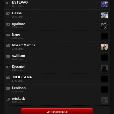
ESTEVAO
4516 votos
Gessé
3649 votos
aguimar
2521 votos
Nano
2237 votos
Mozart Martins
2105 votos
swilliam
1981 votos
Djesniel
1946 votos
JÚLIO SENA
1783 votos
Lenilson
1737 votos
erickeek
1583 votos
Ver ranking geral