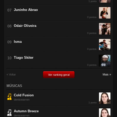
1 ponto
Juninho Abrao
0 pontos
Odair Oliveira
0 pontos
Isma
0 pontos
Tiago Skiter
0 pontos
« Voltar
Mais »
Ver ranking geral
MÚSICAS
Cold Fusion
deniswarren
1 ponto
Autumn Breeze
deniswarren