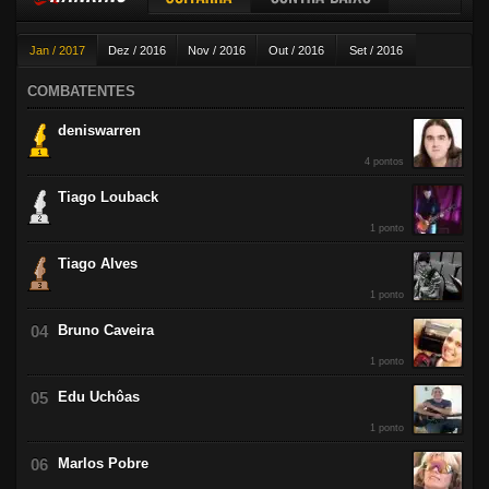
Guitarra
Contra-baixo
Jan / 2017
Dez / 2016
Nov / 2016
Out / 2016
Set / 2016
Violão
Ago / 2016
Jul / 2016
Jun / 2016
Mai / 2016
Abr / 2016
COMBATENTES
Mar / 2016
Fev / 2016
deniswarren
4 pontos
Tiago Louback
1 ponto
Tiago Alves
1 ponto
Bruno Caveira
1 ponto
Edu Uchôas
1 ponto
Marlos Pobre