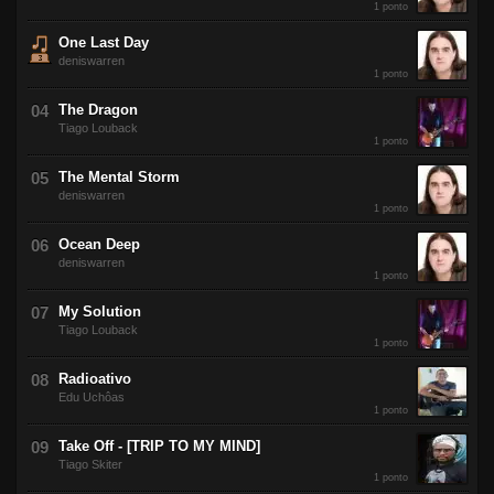
1 ponto
One Last Day
deniswarren
1 ponto
The Dragon
Tiago Louback
1 ponto
The Mental Storm
deniswarren
1 ponto
Ocean Deep
deniswarren
1 ponto
My Solution
Tiago Louback
1 ponto
Radioativo
Edu Uchôas
1 ponto
Take Off - [TRIP TO MY MIND]
Tiago Skiter
1 ponto