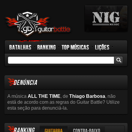
Batalhas
Ranking
Top Músicas
Lições
GB TV
Rádio
Fórum
Facebook
DENÚNCIA
A música
ALL THE TIME
, de
Thiago Barbosa
, não
está de acordo com as regras do Guitar Battle? Utilize
esta seção para denunciá-la.
RANKING