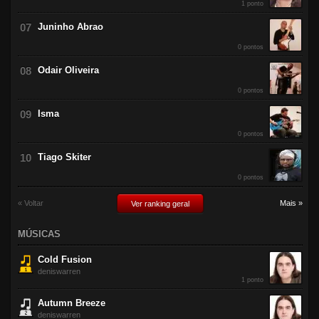
1 ponto
Juninho Abrao
0 pontos
Odair Oliveira
0 pontos
Isma
0 pontos
Tiago Skiter
0 pontos
« Voltar
Mais »
Ver ranking geral
MÚSICAS
Cold Fusion
deniswarren
1 ponto
Autumn Breeze
deniswarren