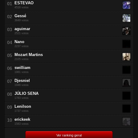
ESTEVAO
4516 votos
Gessé
3649 votos
aguimar
2521 votos
Nano
2237 votos
Mozart Martins
2105 votos
swilliam
1981 votos
Djesniel
1946 votos
JÚLIO SENA
1783 votos
Lenilson
1737 votos
erickeek
1583 votos
Ver ranking geral