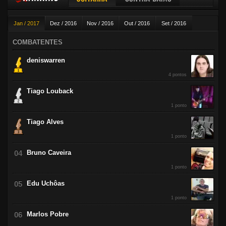
Guitarra
Contra-baixo
Jan / 2017
Dez / 2016
Nov / 2016
Out / 2016
Set / 2016
Violão
Ago / 2016
Jul / 2016
Jun / 2016
Mai / 2016
Abr / 2016
COMBATENTES
Mar / 2016
Fev / 2016
deniswarren
4 pontos
Tiago Louback
1 ponto
Tiago Alves
1 ponto
Bruno Caveira
1 ponto
Edu Uchôas
1 ponto
Marlos Pobre