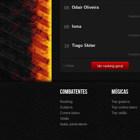
Odair Oliveira
0 pontos
Isma
0 pontos
Tiago Skiter
0 pontos
« Voltar
Ver ranking geral
COMBATENTES
MÚSICAS
Ranking
Top guitarra
Guitarra
Top contra-baixo
Contra-baixo
Top violão
Violão
Aulas particulares