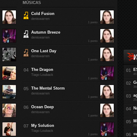
MÚSICAS
Cold Fusion
deniswarren
1 ponto
Autumn Breeze
deniswarren
1 ponto
One Last Day
V
deniswarren
1 ponto
The Dragon
E
45
Tiago Louback
1 ponto
G
36
The Mental Storm
deniswarren
a
1 ponto
25
Ocean Deep
N
deniswarren
22
1 ponto
M
My Solution
21
Tiago Louback
s
1 ponto