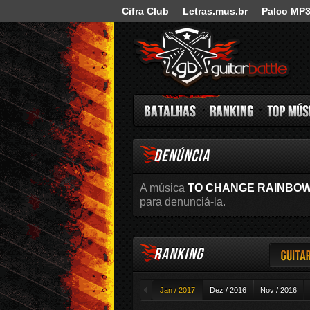
Cifra Club
Letras.mus.br
Palco MP
Guitar Battle
DENÚNCIA
Batalhas
Ranking
Top Música
A música
TO CHANGE RAINBO
para denunciá-la.
RANKING
Guitar
◄
Jan / 2017
Dez / 2016
Nov / 2016