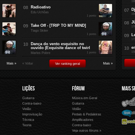
19
Radioativo
D
Edu Uchôas
19
1 ponto
J
Take Off - [TRIP TO MY MIND]
17
Tiago Skiter
1 ponto
L
17
Dança do vento esquisito no
e
ouvido (Exquisite dance of twirl
15
Marlos Pobre
1 ponto
Mais »
« Voltar
Mais »
Ver ranking geral
LIÇÕES
FÓRUM
MAIS S
Guitarra
Música em Geral
Cifra Club
Letras.
Contra-baixo
Guitarra
Violão
Violão
Palco 
Fórum Cifra Club
Improvisação
Pedais & Pedaleiras
Técnica
Amplificadores
Ouvir Música
Forme 
Teoria
Contra-baixo
Veja outros fóruns »