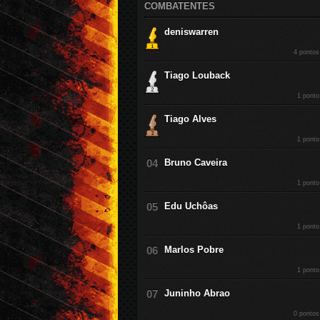
COMBATENTES
deniswarren
4 pontos
Tiago Louback
1 ponto
Tiago Alves
1 ponto
Bruno Caveira
1 ponto
Edu Uchôas
1 ponto
Marlos Pobre
1 ponto
Juninho Abrao
0 pontos