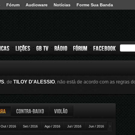
3
Fórum
Audioware
Notícias
Forme Sua Banda
s
Lições
GB TV
Rádio
Fórum
Facebook
WS
, de
TILOY D'ALESSIO
, não está de acordo com as regras do
ra
Contra-baixo
Violão
►
Out / 2016
Set / 2016
Ago / 2016
Jul / 2016
Jun / 2016
Mai / 2016
A