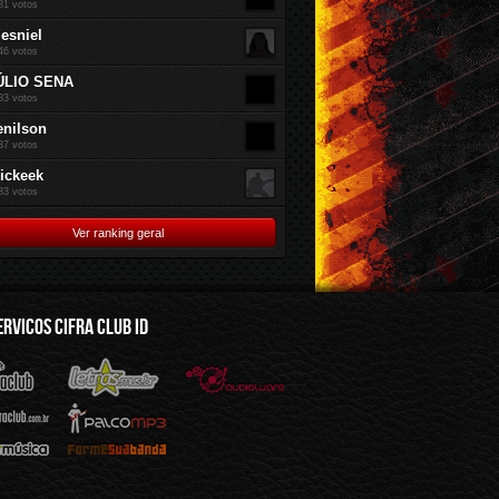
81 votos
jesniel
46 votos
ÚLIO SENA
83 votos
enilson
37 votos
rickeek
83 votos
Ver ranking geral
ERVICOS CIFRA CLUB ID
mus.br
Audioware
Mp3
Sua Banda