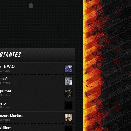
OTANTES
STEVAO
16 votos
essé
49 votos
guimar
21 votos
ano
37 votos
ozart Martins
05 votos
william