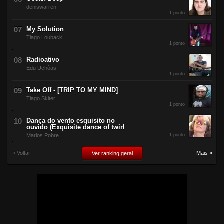
deniswarren
1 ponto
My Solution
Tiago Louback
1 ponto
Radioativo
Edu Uchôas
1 ponto
Take Off - [TRIP TO MY MIND]
Tiago Skiter
1 ponto
Dança do vento esquisito no
ouvido (Exquisite dance of twirl
Marlos Pobre
1 ponto
« Voltar
Mais »
Ver ranking geral