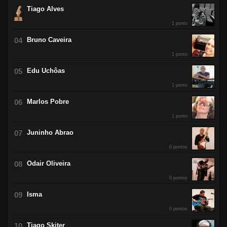
Tiago Alves
1 ponto
Bruno Caveira
1 ponto
Edu Uchôas
1 ponto
Marlos Pobre
1 ponto
Juninho Abrao
0 pontos
Odair Oliveira
0 pontos
Isma
0 pontos
Tiago Skiter