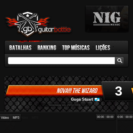
Batalhas
Ranking
Top Músicas
Lições
GB TV
Rádio
Fórum
Facebook
3
NOVA!!! THE WIZARD
Guga Stuart
-
Terminada em 20/02/2006
00:00
/
00:00
00:00
/
00:00
Video
MP3
Video
MP3