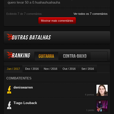
quero levar 50 a 0.huahauhuahauha
7
7
7
Exibindo
de
comentários
Ver todos os
comentários
Mostrar mais comentários
OUTRAS BATALHAS
RANKING
Guitarra
Contra-baixo
Jan / 2017
Dez / 2016
Nov / 2016
Out / 2016
Set / 2016
Violão
Ago / 2016
Jul / 2016
Jun / 2016
Mai / 2016
Abr / 2016
COMBATENTES
Mar / 2016
Fev / 2016
deniswarren
4 pontos
Tiago Louback
1 ponto