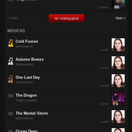
0 pontos
« Voltar
Mais »
Ver ranking geral
MÚSICAS
Cold Fusion
deniswarren
1 ponto
Autumn Breeze
deniswarren
1 ponto
One Last Day
deniswarren
1 ponto
The Dragon
Tiago Louback
1 ponto
The Mental Storm
deniswarren
1 ponto
Ocean Deep