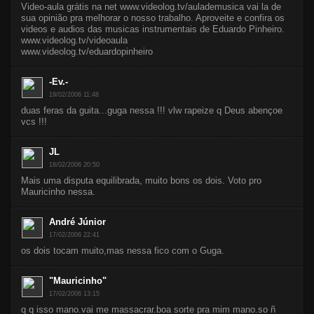
Video-aula grátis na net www.videolog.tv/aulademusica vai la de
sua opinião pra melhorar o nosso trabalho. Aproveite e confira os
videos e audios das musicas instrumentais de Eduardo Pinheiro.
www.videolog.tv/videoaula
www.videolog.tv/eduardopinheiro
-Ev.-
19/02/2006 11:48
duas feras da guita...guga nessa !!! vlw rapeize q Deus abençoe
vcs !!!
JL
18/02/2006 20:50
Mais uma disputa equilibrada, muito bons os dois. Voto pro
Mauricinho nessa.
André Júnior
17/02/2006 22:41
os dois tocam muito,mas nessa fico com o Guga.
"Mauricinho"
17/02/2006 13:15
q q isso mano.vai me massacrar.boa sorte pra mim mano.so ñ