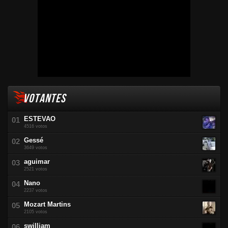
VOTANTES
ESTEVAO
4516 votos
Gessé
3649 votos
aguimar
2521 votos
Nano
2237 votos
Mozart Martins
2105 votos
swilliam