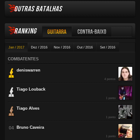
OUTRAS BATALHAS
RANKING
Guitarra
Contra-baixo
Jan / 2017
Dez / 2016
Nov / 2016
Out / 2016
Set / 2016
Violão
Ago / 2016
Jul / 2016
Jun / 2016
Mai / 2016
Abr / 2016
COMBATENTES
Mar / 2016
Fev / 2016
deniswarren
4 pontos
Tiago Louback
1 ponto
Tiago Alves
1 ponto
Bruno Caveira
1 ponto