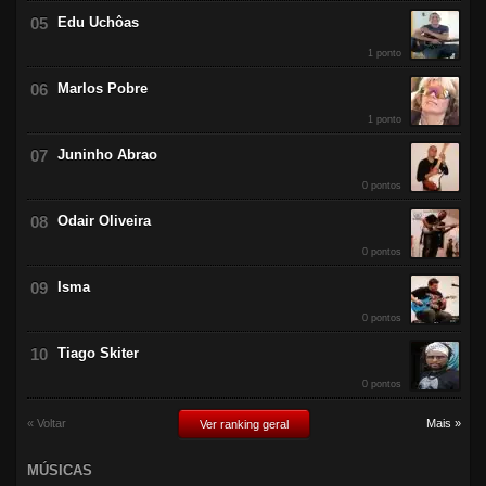
Edu Uchôas
1 ponto
Marlos Pobre
1 ponto
Juninho Abrao
0 pontos
Odair Oliveira
0 pontos
Isma
0 pontos
Tiago Skiter
0 pontos
« Voltar
Mais »
Ver ranking geral
MÚSICAS