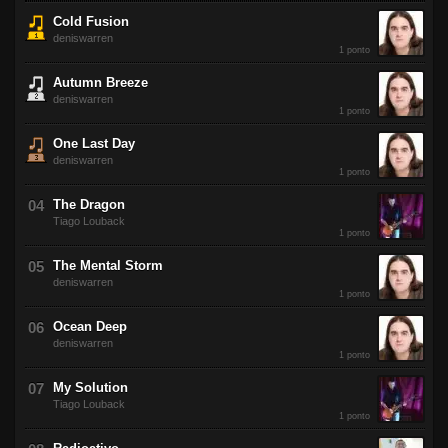
Cold Fusion
deniswarren
1 ponto
Autumn Breeze
deniswarren
1 ponto
One Last Day
deniswarren
1 ponto
The Dragon
Tiago Louback
1 ponto
The Mental Storm
deniswarren
1 ponto
Ocean Deep
deniswarren
1 ponto
My Solution
Tiago Louback
1 ponto