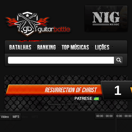
Batalhas
Ranking
Top Músicas
Lições
GB TV
Rádio
Fórum
Facebook
1
RESURRECTION OF CHRIST
PATRESE
-
Terminada em 23/03/2015
00:00
/
00:00
00:00
/
00:00
Video
MP3
Video
MP3