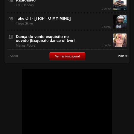
Radioativo
Edu Uchôas
1 ponto
Take Off - [TRIP TO MY MIND]
Tiago Skiter
1 ponto
Dança do vento esquisito no
ouvido (Exquisite dance of twirl
Marlos Pobre
1 ponto
« Voltar
Mais »
Ver ranking geral