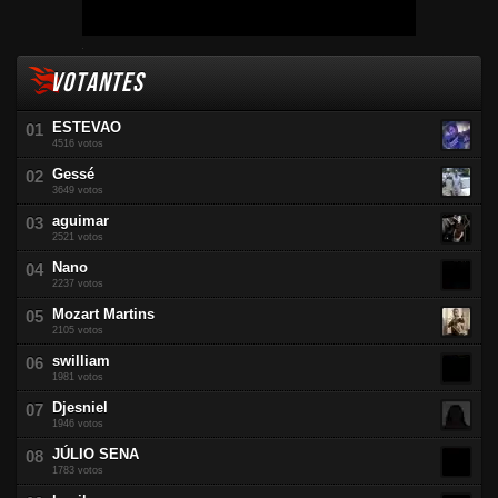
VOTANTES
ESTEVAO
4516 votos
Gessé
3649 votos
aguimar
2521 votos
Nano
2237 votos
Mozart Martins
2105 votos
swilliam
1981 votos
Djesniel
1946 votos
JÚLIO SENA
1783 votos