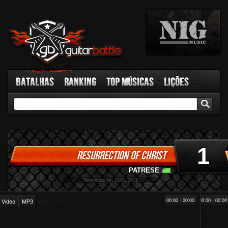
Batalhas
Ranking
Top Músicas
Lições
GB TV
Rádio
Fórum
Facebook
1
RESURRECTION OF CHRIST
PATRESE
-
Terminada em 22/01/2015
00:00
/
00:00
00:00
/
00:00
Video
MP3
Video
MP3