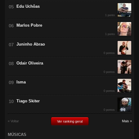
Edu Uchôas
1 ponto
Marlos Pobre
1 ponto
Juninho Abrao
0 pontos
Odair Oliveira
0 pontos
Isma
0 pontos
Tiago Skiter
0 pontos
« Voltar
Mais »
Ver ranking geral
MÚSICAS