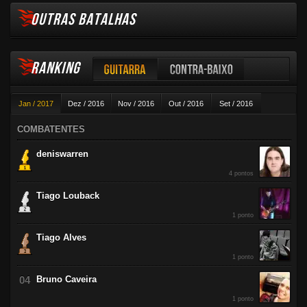
OUTRAS BATALHAS
RANKING
Guitarra
Contra-baixo
Jan / 2017
Dez / 2016
Nov / 2016
Out / 2016
Set / 2016
Violão
Ago / 2016
Jul / 2016
Jun / 2016
Mai / 2016
Abr / 2016
COMBATENTES
Mar / 2016
Fev / 2016
deniswarren
4 pontos
Tiago Louback
1 ponto
Tiago Alves
1 ponto
Bruno Caveira
1 ponto