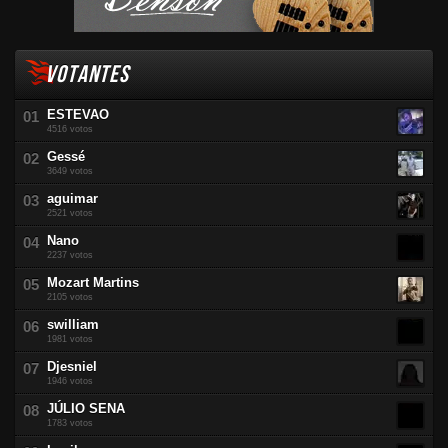
VOTANTES
ESTEVAO
4516 votos
Gessé
3649 votos
aguimar
2521 votos
Nano
2237 votos
Mozart Martins
2105 votos
swilliam
1981 votos
Djesniel
1946 votos
JÚLIO SENA
1783 votos