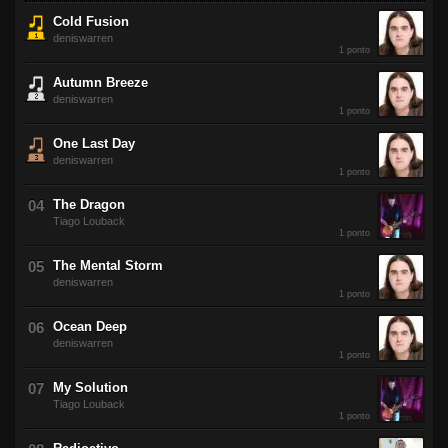
Cold Fusion
deniswarren
1 ponto
Autumn Breeze
deniswarren
1 ponto
One Last Day
deniswarren
1 ponto
The Dragon
Tiago Louback
1 ponto
The Mental Storm
deniswarren
1 ponto
Ocean Deep
deniswarren
1 ponto
My Solution
Tiago Louback
1 ponto