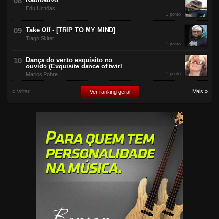
Radioativo
Edu Uchôas
1 ponto
Take Off - [TRIP TO MY MIND]
Tiago Skiter
1 ponto
Dança do vento esquisito no
ouvido (Exquisite dance of twirl
Marlos Pobre
1 ponto
« Voltar
Mais »
Ver ranking geral