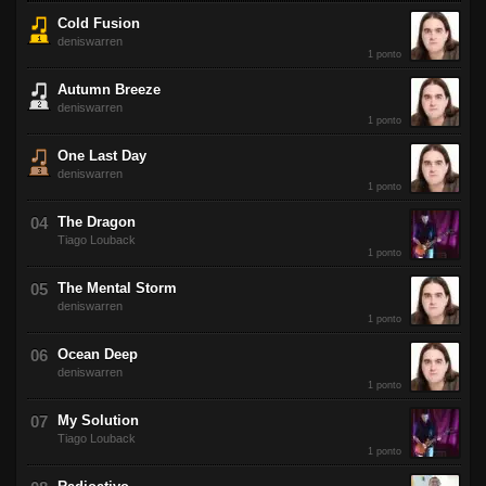
Cold Fusion
deniswarren
1 ponto
Autumn Breeze
deniswarren
1 ponto
One Last Day
deniswarren
1 ponto
The Dragon
Tiago Louback
1 ponto
The Mental Storm
deniswarren
1 ponto
Ocean Deep
deniswarren
1 ponto
My Solution
Tiago Louback
1 ponto