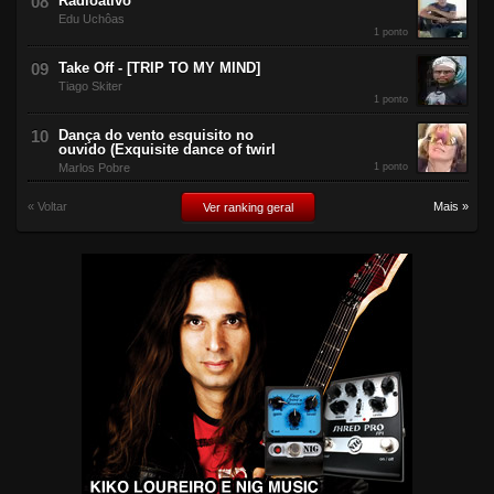
Radioativo
Edu Uchôas
1 ponto
Take Off - [TRIP TO MY MIND]
Tiago Skiter
1 ponto
Dança do vento esquisito no
ouvido (Exquisite dance of twirl
Marlos Pobre
1 ponto
« Voltar
Mais »
Ver ranking geral