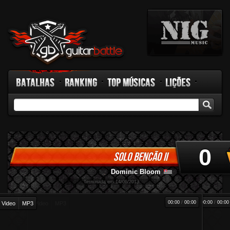
Batalhas
Ranking
Top Músicas
Lições
GB TV
Rádio
Fórum
Facebook
0
SOLO BENÇÃO II
Dominic Bloom
-
Terminada em 14/06/2013
00:00
/
00:00
00:00
/
00:00
Video
MP3
Video
MP3