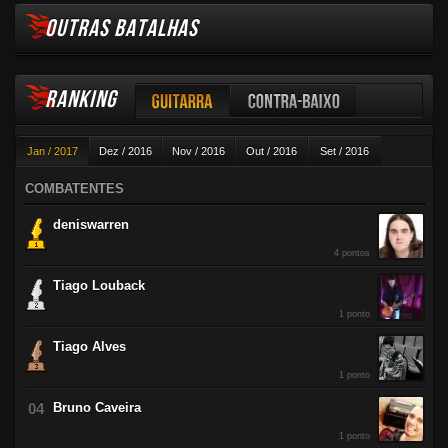
OUTRAS BATALHAS
RANKING
Guitarra
Contra-baixo
Jan / 2017
Dez / 2016
Nov / 2016
Out / 2016
Set / 2016
Violão
Ago / 2016
Jul / 2016
Jun / 2016
Mai / 2016
Abr / 2016
COMBATENTES
Mar / 2016
Fev / 2016
deniswarren
4 pontos
Tiago Louback
1 ponto
Tiago Alves
1 ponto
Bruno Caveira
1 ponto