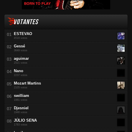
VOTANTES
ESTEVAO
4516 votos
Gessé
3649 votos
aguimar
2521 votos
Nano
2237 votos
Mozart Martins
2105 votos
swilliam
1981 votos
Djesniel
1946 votos
JÚLIO SENA
1783 votos