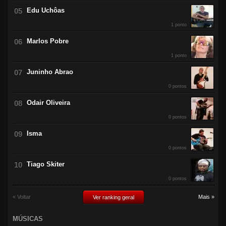
Edu Uchôas
1 ponto
Marlos Pobre
1 ponto
Juninho Abrao
0 pontos
Odair Oliveira
0 pontos
Isma
0 pontos
Tiago Skiter
0 pontos
« Voltar
Mais »
Ver ranking geral
MÚSICAS