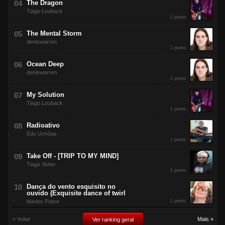
The Dragon
Tiago Louback
1 ponto
The Mental Storm
deniswarren
1 ponto
Ocean Deep
deniswarren
1 ponto
My Solution
Tiago Louback
1 ponto
Radioativo
Edu Uchôas
1 ponto
Take Off - [TRIP TO MY MIND]
Tiago Skiter
1 ponto
Dança do vento esquisito no
ouvido (Exquisite dance of twirl
Marlos Pobre
1 ponto
« Voltar
Mais »
Ver ranking geral