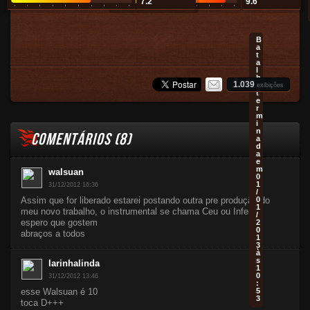
7.2
9.6
B
a
t
a
l
h
1.039
a
exibições
t
e
r
m
i
n
COMENTÁRIOS (
8
)
a
d
a
e
m
walsuan
0
1
31/12/2012 16:36
/
Assim que for liberado estarei postando outra pre produção do
0
1
meu novo trabalho, o instrumental se chama Ceu ou Inferno,
/
espero que gostem
2
0
abraços a todos
1
3
à
s
larinhalinda
1
0
31/12/2012 13:46
:
esse Walsuan é 10
5
3
toca D+++