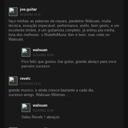
joe.guitar
31/12/2012 13:17
faço minhas as palavras da nayara, parabéns Walsuan, muita
técnica, exeução impecável, performance, estilo, bom gosto, e um
excelente timbre, é um guitarrista completo. já entrou pra minha
lista dos melhores. o RodolfoMuniz tbm é bom, mas votei no
Walsuan,
walsuan
31/12/2012 13:25
Fico feliz que gostou Joe guitar, grande abraço para voce
parceiro sucesso
revelc
31/12/2012 13:13
grande musico..e ainda cresce bastante a cada dia..
sucesso amigo..Walsuan Miterran...
walsuan
31/12/2012 13:26
Valeu Revelc ! abraços