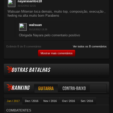
nayarasantos18
31/12/2012 12:21
Walsuan Miterran toca demais, muito top, composição, execução ,
feeling na alta muito bom Parabens
walsuan
31/12/2012 13:26
Obrigada Nayara pelo comentario positivo
8
8
8
Exibindo
de
comentários
Ver todos os
comentários
Mostrar mais comentários
OUTRAS BATALHAS
RANKING
Guitarra
Contra-baixo
Jan / 2017
Dez / 2016
Nov / 2016
Out / 2016
Set / 2016
Violão
Ago / 2016
Jul / 2016
Jun / 2016
Mai / 2016
Abr / 2016
COMBATENTES