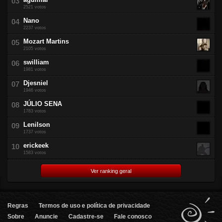
2521 votos
Nano
2237 votos
Mozart Martins
2105 votos
swilliam
1981 votos
Djesniel
1946 votos
JÚLIO SENA
1783 votos
Lenilson
1737 votos
erickeek
1583 votos
Ver ranking geral
Regras
Termos de uso e política de privacidade
Sobre
Anuncie
Cadastre-se
Fale conosco