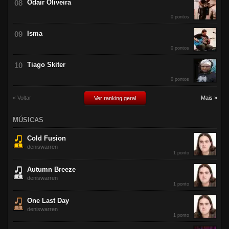
Odair Oliveira
0 pontos
Isma
0 pontos
Tiago Skiter
0 pontos
« Voltar
Mais »
Ver ranking geral
MÚSICAS
Cold Fusion
deniswarren
1 ponto
Autumn Breeze
deniswarren
1 ponto
One Last Day
deniswarren
1 ponto