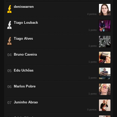
Mar / 2016
Fev / 2016
deniswarren
4 pontos
Tiago Louback
1 ponto
Tiago Alves
1 ponto
Bruno Caveira
1 ponto
Edu Uchôas
1 ponto
Marlos Pobre
1 ponto
Juninho Abrao
0 pontos