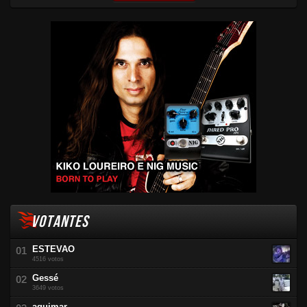
VOTANTES
ESTEVAO
4516 votos
Gessé
3649 votos
aguimar