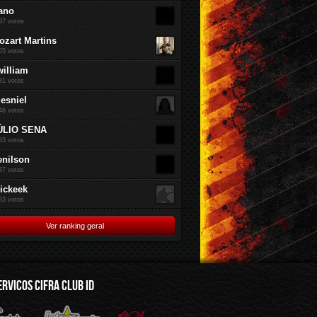
ano
37 votos
ozart Martins
05 votos
william
81 votos
jesniel
46 votos
ÚLIO SENA
83 votos
enilson
37 votos
rickeek
83 votos
Ver ranking geral
ERVICOS CIFRA CLUB ID
mus.br
Audioware