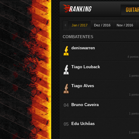
RANKING
Guitar
◄
Jan / 2017
Dez / 2016
Nov / 2016
COMBATENTES
deniswarren
4 pontos
Tiago Louback
1 ponto
Tiago Alves
1 ponto
Bruno Caveira
1 ponto
Edu Uchôas
1 ponto