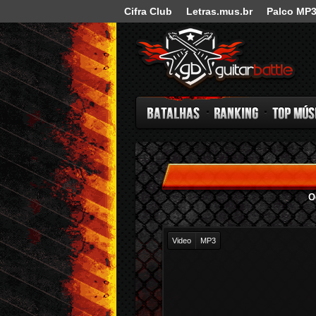
Cifra Club
Letras.mus.br
Palco MP
Guitar Battle
Batalhas
Ranking
Top Música
O
Video
MP3