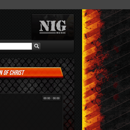
N OF CHRIST
00:00
/
00:00