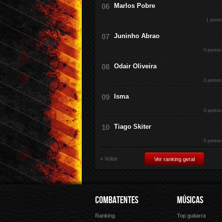
Marlos Pobre
1 ponto
Juninho Abrao
0 pontos
Odair Oliveira
0 pontos
Isma
0 pontos
Tiago Skiter
0 pontos
« Voltar
Ver ranking geral
COMBATENTES
MÚSICAS
Ranking
Top guitarra