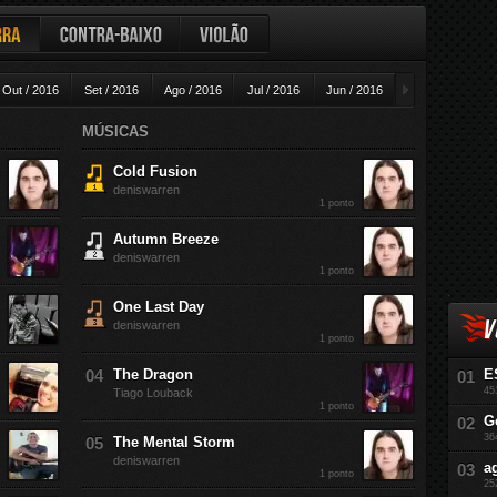
ra
Contra-baixo
Violão
►
Out / 2016
Set / 2016
Ago / 2016
Jul / 2016
Jun / 2016
Mai / 2016
A
MÚSICAS
Cold Fusion
deniswarren
1 ponto
Autumn Breeze
deniswarren
1 ponto
One Last Day
V
deniswarren
1 ponto
The Dragon
E
45
Tiago Louback
1 ponto
G
36
The Mental Storm
deniswarren
a
1 ponto
25