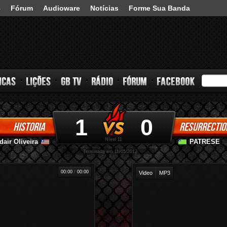
3
Fórum
Audioware
Notícias
Forme Sua Banda
1
0
HISTORIA
RESURRECTIO
s
Lições
GB TV
Rádio
Fórum
Facebook
Nível 11
dair Oliveira
PATRESE
-
-
Terminada em 11/05/2012
00:00
/
00:00
Video
MP3