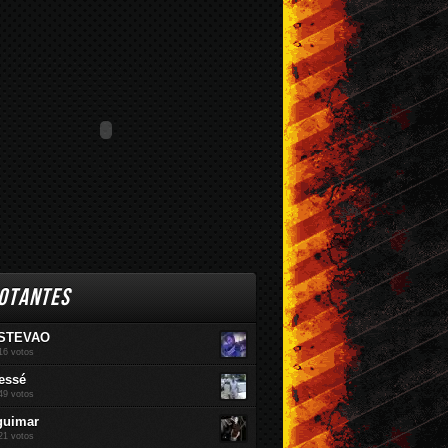
br / 2016
Mar / 2016
Fev / 2016
OTANTES
STEVAO
16 votos
essé
49 votos
guimar
21 votos