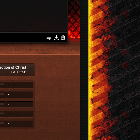
ction of Christ
PATRESE
-
-
-
-
-