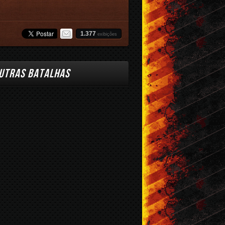
1.377
exibições
UTRAS BATALHAS