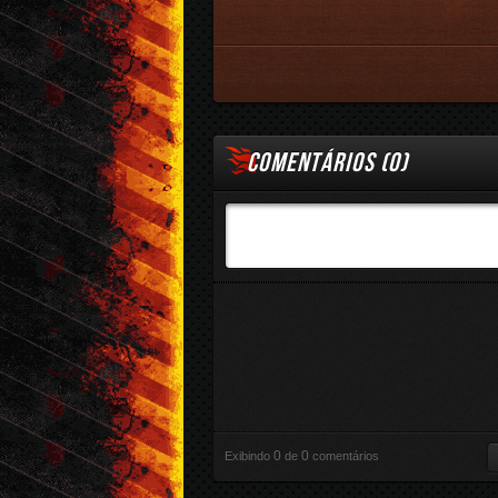
COMENTÁRIOS (
0
)
0
0
Exibindo
de
comentários