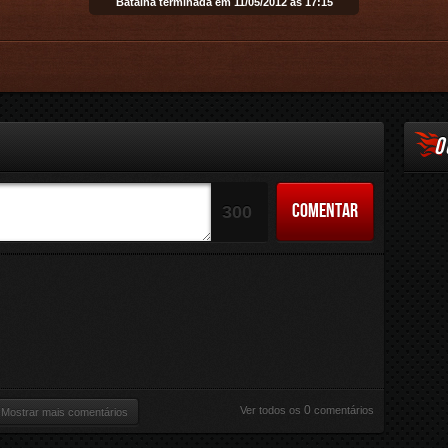
Batalha terminada em 11/05/2012 às 17:15
Email
O
COMENTAR
300
0
Ver todos os
comentários
Mostrar mais comentários