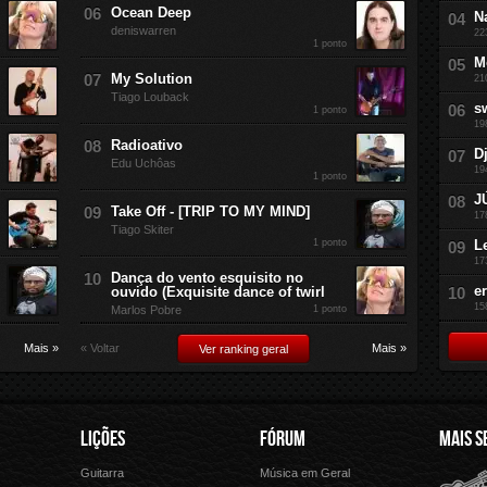
Ocean Deep
N
deniswarren
22
1 ponto
M
My Solution
21
Tiago Louback
s
1 ponto
19
Radioativo
D
Edu Uchôas
19
1 ponto
J
Take Off - [TRIP TO MY MIND]
17
Tiago Skiter
1 ponto
L
17
Dança do vento esquisito no
e
ouvido (Exquisite dance of twirl
15
Marlos Pobre
1 ponto
Mais »
« Voltar
Mais »
Ver ranking geral
LIÇÕES
FÓRUM
MAIS S
Guitarra
Música em Geral
Cifra Club
Letras.