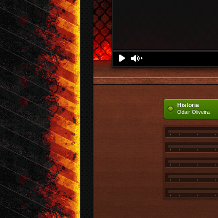
Tablatura
Download
Denunciar
Play
Volume
Historia
Odair Oliveira