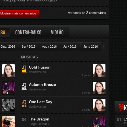
l_inicio.php?codPerfil=996 Obrigado
2
Ver todos os
comentários
Mostrar mais comentários
ra
Contra-baixo
Violão
►
Out / 2016
Set / 2016
Ago / 2016
Jul / 2016
Jun / 2016
Mai / 2016
A
MÚSICAS
Cold Fusion
deniswarren
1 ponto
Autumn Breeze
deniswarren
1 ponto
One Last Day
V
deniswarren
1 ponto
The Dragon
E
45
Tiago Louback