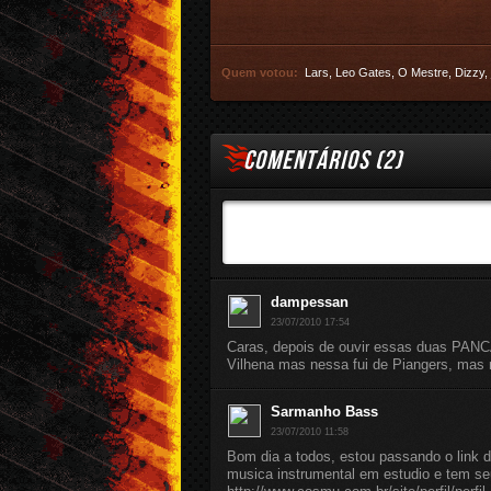
Quem votou:
Lars
,
Leo Gates
,
O Mestre
,
Dizzy
,
COMENTÁRIOS (
2
)
dampessan
23/07/2010 17:54
Caras, depois de ouvir essas duas PANC
Vilhena mas nessa fui de Piangers, mas m
Sarmanho Bass
23/07/2010 11:58
Bom dia a todos, estou passando o link do
musica instrumental em estudio e tem s