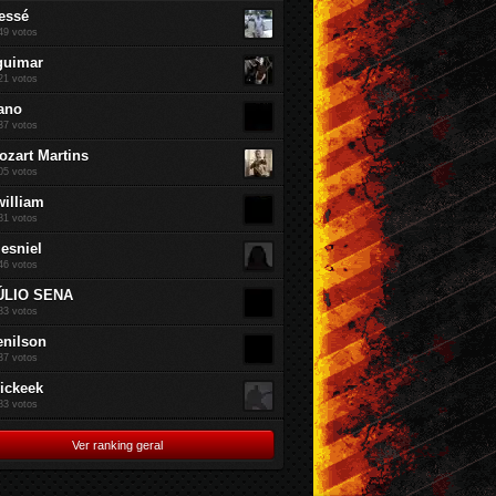
essé
49 votos
guimar
21 votos
ano
37 votos
ozart Martins
05 votos
william
81 votos
jesniel
46 votos
ÚLIO SENA
83 votos
enilson
37 votos
rickeek
83 votos
Ver ranking geral