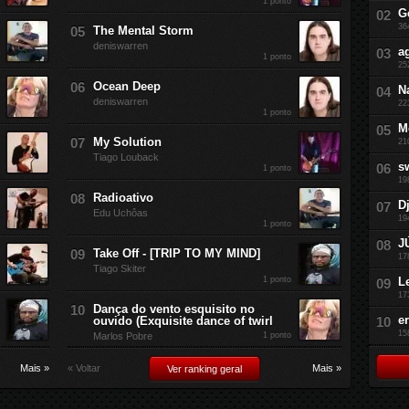
1 ponto
G
36
The Mental Storm
deniswarren
a
1 ponto
25
Ocean Deep
N
deniswarren
22
1 ponto
M
My Solution
21
Tiago Louback
s
1 ponto
19
Radioativo
D
Edu Uchôas
19
1 ponto
J
Take Off - [TRIP TO MY MIND]
17
Tiago Skiter
1 ponto
L
17
Dança do vento esquisito no
e
ouvido (Exquisite dance of twirl
15
Marlos Pobre
1 ponto
Mais »
« Voltar
Mais »
Ver ranking geral