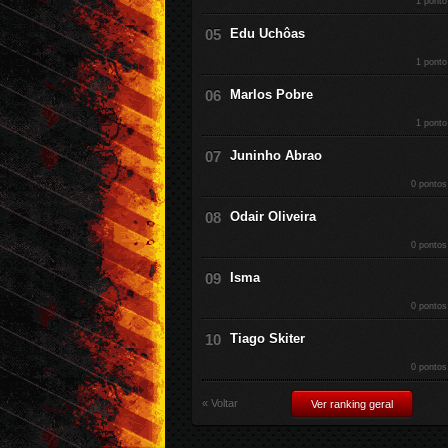
1 ponto
Edu Uchôas
1 ponto
Marlos Pobre
1 ponto
Juninho Abrao
0 pontos
Odair Oliveira
0 pontos
Isma
0 pontos
Tiago Skiter
0 pontos
« Voltar
Ver ranking geral