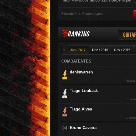
http://www.cosmu.com.br/site/perfil/perfi
2
2
Exibindo
de
comentários
RANKING
Guitar
◄
Jan / 2017
Dez / 2016
Nov / 2016
COMBATENTES
deniswarren
4 pontos
Tiago Louback
1 ponto
Tiago Alves
1 ponto
Bruno Caveira