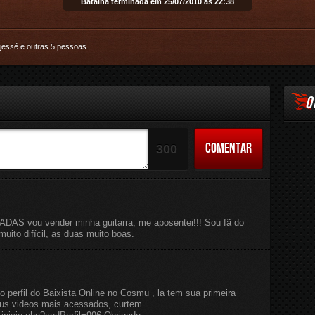
Batalha terminada em 25/07/2010 às 22:38
Email
jessé
e
outras 5 pessoas
.
O
COMENTAR
300
ADAS vou vender minha guitarra, me aposentei!!! Sou fã do
uito difícil, as duas muito boas.
 perfil do Baixista Online no Cosmu , la tem sua primeira
eus videos mais acessados, curtem