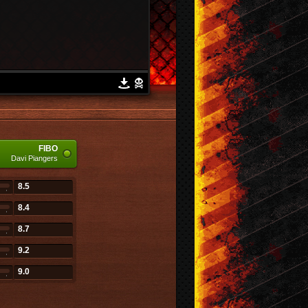
FIBO
Davi Piangers
8.5
8.4
8.7
9.2
9.0