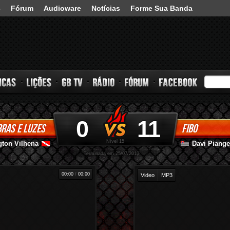
3
Fórum
Audioware
Notícias
Forme Sua Banda
0
11
RAS E LUZES
FIBO
s
Lições
GB TV
Rádio
Fórum
Facebook
Nível 15
gton Vilhena
Davi Piange
-
-
Terminada em 25/07/2010
00:00
/
00:00
Video
MP3