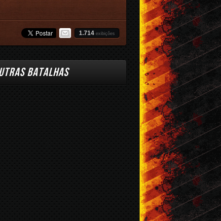
1.714
exibições
UTRAS BATALHAS