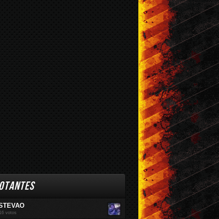
br / 2016
Mar / 2016
Fev / 2016
OTANTES
STEVAO
16 votos