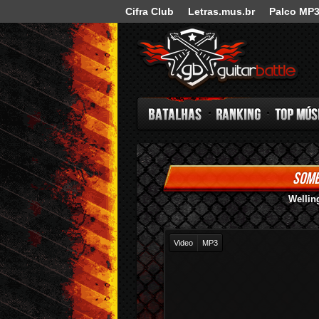
Cifra Club
Letras.mus.br
Palco MP
Guitar Battle
SOMB
Batalhas
Ranking
Top Música
Wellin
Video
MP3