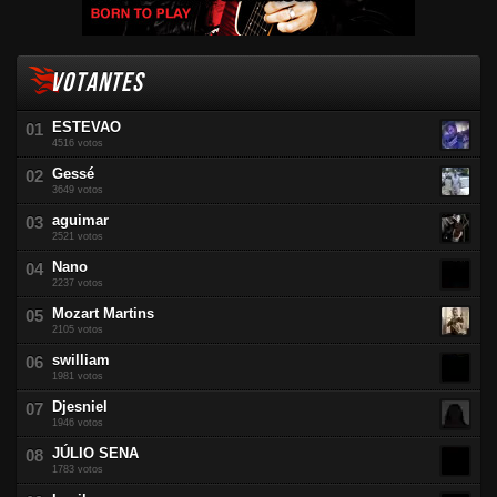
VOTANTES
ESTEVAO
4516 votos
Gessé
3649 votos
aguimar
2521 votos
Nano
2237 votos
Mozart Martins
2105 votos
swilliam
1981 votos
Djesniel
1946 votos
JÚLIO SENA
1783 votos