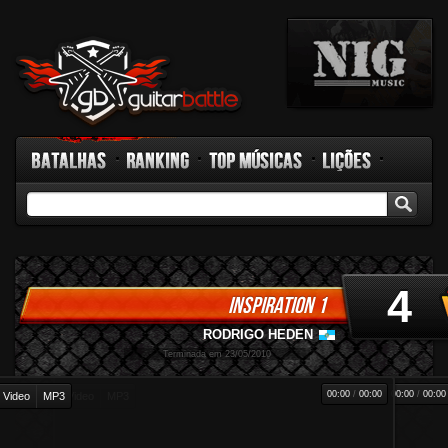
Batalhas
Ranking
Top Músicas
Lições
GB TV
Rádio
Fórum
Facebook
4
INSPIRATION 1
RODRIGO HEDEN
-
Terminada em 23/05/2010
00:00
/
00:00
00:00
/
00:00
Video
MP3
Video
MP3