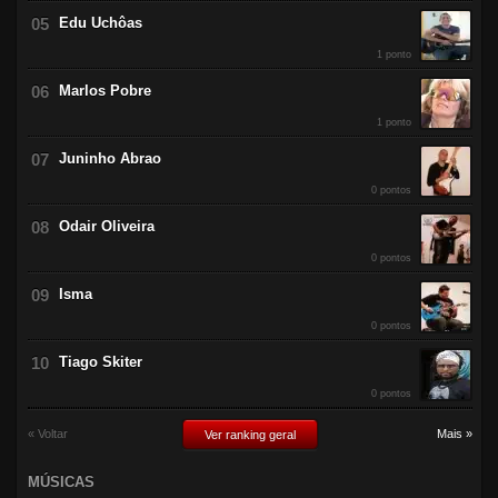
Edu Uchôas
1 ponto
Marlos Pobre
1 ponto
Juninho Abrao
0 pontos
Odair Oliveira
0 pontos
Isma
0 pontos
Tiago Skiter
0 pontos
« Voltar
Mais »
Ver ranking geral
MÚSICAS