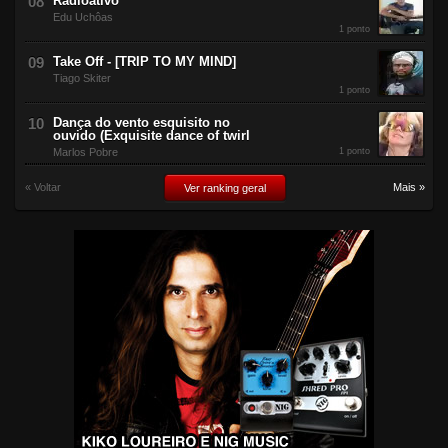
Radioativo
Edu Uchôas
1 ponto
Take Off - [TRIP TO MY MIND]
Tiago Skiter
1 ponto
Dança do vento esquisito no
ouvido (Exquisite dance of twirl
Marlos Pobre
1 ponto
« Voltar
Mais »
Ver ranking geral