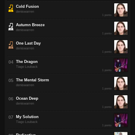
Cold Fusion
deniswarren
1 ponto
Autumn Breeze
deniswarren
1 ponto
One Last Day
deniswarren
1 ponto
The Dragon
Tiago Louback
1 ponto
The Mental Storm
deniswarren
1 ponto
Ocean Deep
deniswarren
1 ponto
My Solution
Tiago Louback
1 ponto