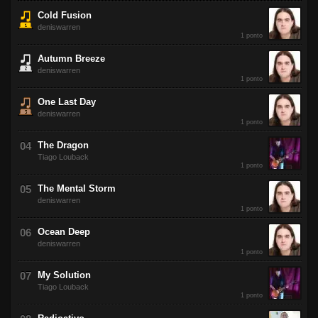
Cold Fusion
deniswarren
1 ponto
Autumn Breeze
deniswarren
1 ponto
One Last Day
deniswarren
1 ponto
The Dragon
Tiago Louback
1 ponto
The Mental Storm
deniswarren
1 ponto
Ocean Deep
deniswarren
1 ponto
My Solution
Tiago Louback
1 ponto