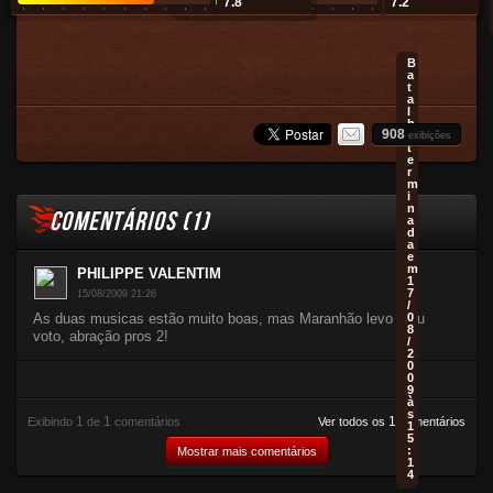
7.8
7.2
B
a
t
a
l
h
908
a
exibições
t
e
r
m
i
n
COMENTÁRIOS (
1
)
a
d
a
e
m
PHILIPPE VALENTIM
1
7
15/08/2009 21:26
/
As duas musicas estão muito boas, mas Maranhão levo meu
0
8
voto, abração pros 2!
/
2
0
0
9
à
s
1
1
1
Exibindo
de
comentários
Ver todos os
comentários
1
5
:
Mostrar mais comentários
1
4