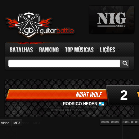
Batalhas
Ranking
Top Músicas
Lições
GB TV
Rádio
Fórum
Facebook
2
NIGHT WOLF
RODRIGO HEDEN
-
Terminada em 17/08/2009
00:00
/
00:00
00:00
/
00:00
Video
MP3
Video
MP3