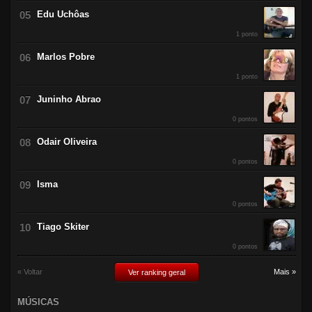
Edu Uchôas
1 ponto
Marlos Pobre
1 ponto
Juninho Abrao
0 pontos
Odair Oliveira
0 pontos
Isma
0 pontos
Tiago Skiter
0 pontos
« Voltar
Mais »
Ver ranking geral
MÚSICAS