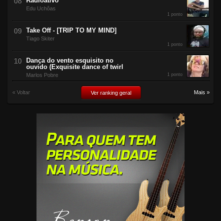
Radioativo
Edu Uchôas
1 ponto
Take Off - [TRIP TO MY MIND]
Tiago Skiter
1 ponto
Dança do vento esquisito no
ouvido (Exquisite dance of twirl
Marlos Pobre
1 ponto
« Voltar
Mais »
Ver ranking geral