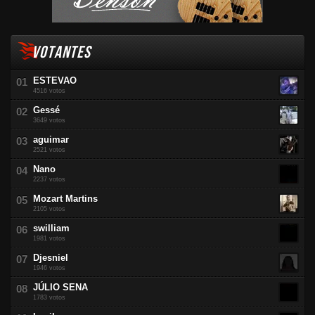
VOTANTES
ESTEVAO
4516 votos
Gessé
3649 votos
aguimar
2521 votos
Nano
2237 votos
Mozart Martins
2105 votos
swilliam
1981 votos
Djesniel
1946 votos
JÚLIO SENA
1783 votos