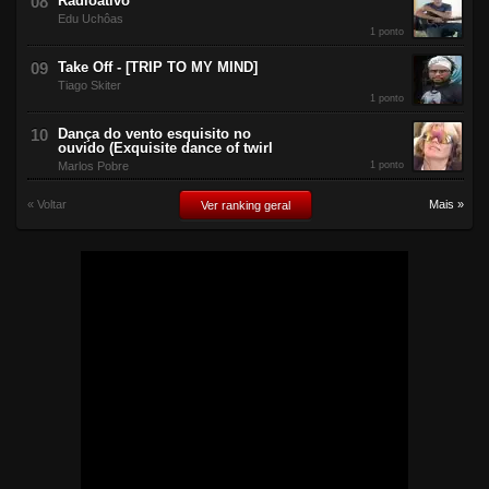
Radioativo
Edu Uchôas
1 ponto
Take Off - [TRIP TO MY MIND]
Tiago Skiter
1 ponto
Dança do vento esquisito no
ouvido (Exquisite dance of twirl
Marlos Pobre
1 ponto
« Voltar
Mais »
Ver ranking geral