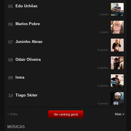
Edu Uchôas
1 ponto
Marlos Pobre
1 ponto
Juninho Abrao
0 pontos
Odair Oliveira
0 pontos
Isma
0 pontos
Tiago Skiter
0 pontos
« Voltar
Mais »
Ver ranking geral
MÚSICAS