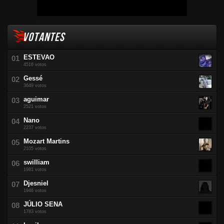
VOTANTES
ESTEVAO
4516 votos
Gessé
3649 votos
aguimar
2521 votos
Nano
2237 votos
Mozart Martins
2105 votos
swilliam
1981 votos
Djesniel
1946 votos
JÚLIO SENA
1783 votos