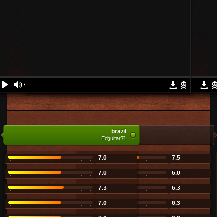
pelo campo
brazil
luis2008
Edguitar71
7.0
7.5
7.0
6.0
7.3
6.3
7.0
6.3