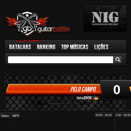
Batalhas
Ranking
Top Músicas
Lições
GB TV
Rádio
Fórum
Facebook
0
PELO CAMPO
luis2008
-
Terminada em 06/01/2009
00:00
/
00:00
00:00
/
00:00
Video
MP3
Video
MP3