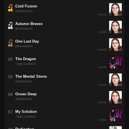
Cold Fusion
deniswarren
1 ponto
Autumn Breeze
deniswarren
1 ponto
One Last Day
deniswarren
1 ponto
The Dragon
Tiago Louback
1 ponto
The Mental Storm
deniswarren
1 ponto
Ocean Deep
deniswarren
1 ponto
My Solution
Tiago Louback
1 ponto