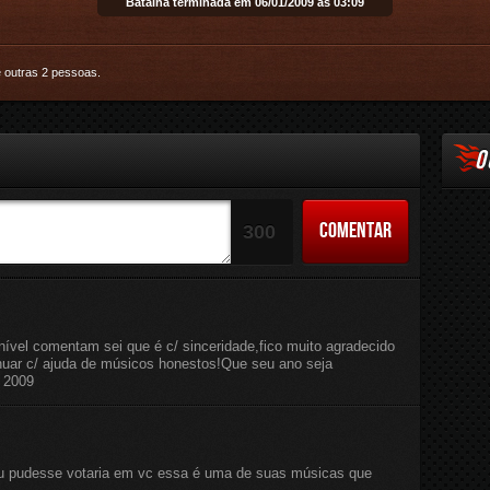
Batalha terminada em 06/01/2009 às 03:09
Email
e
outras 2 pessoas
.
O
COMENTAR
300
nível comentam sei que é c/ sinceridade,fico muito agradecido
tinuar c/ ajuda de músicos honestos!Que seu ano seja
z 2009
seu pudesse votaria em vc essa é uma de suas músicas que