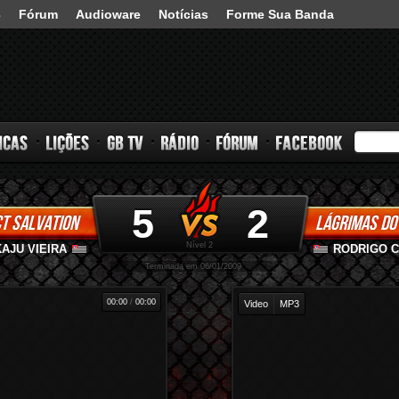
3
Fórum
Audioware
Notícias
Forme Sua Banda
5
2
T SALVATION
LÁGRIMAS DO
s
Lições
GB TV
Rádio
Fórum
Facebook
Nível 2
AJU VIEIRA
RODRIGO 
-
-
Terminada em 06/01/2009
00:00
/
00:00
Video
MP3