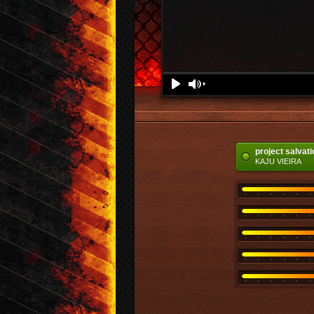
Download
Denunciar
Play
Volume
project salvati
KAJU VIEIRA