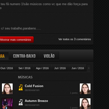
u teu fã numero 1!são músicos como vc que me dão força para
ço
 c/ seu trabalho,parabens.....
3
Ver todos os
comentários
Mostrar mais comentários
ra
Contra-baixo
Violão
►
Out / 2016
Set / 2016
Ago / 2016
Jul / 2016
Jun / 2016
Mai / 2016
A
MÚSICAS
Cold Fusion
deniswarren
1 ponto
Autumn Breeze
deniswarren
1 ponto