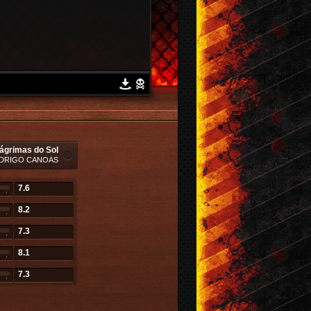
ágrimas do Sol
DRIGO CANOAS
7.6
8.2
7.3
8.1
7.3