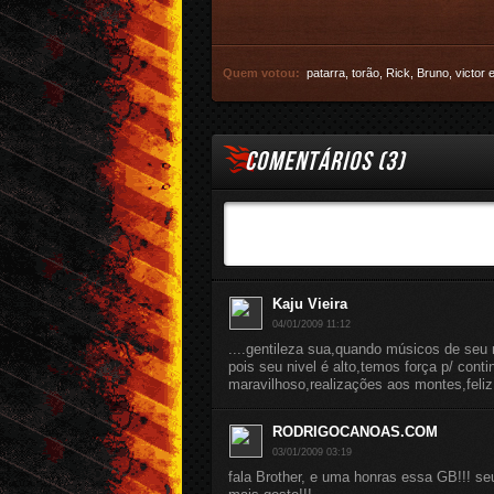
Quem votou:
patarra
,
torão
,
Rick
,
Bruno
,
victor
COMENTÁRIOS (
3
)
Kaju Vieira
04/01/2009 11:12
....gentileza sua,quando músicos de seu 
pois seu nivel é alto,temos força p/ con
maravilhoso,realizações aos montes,feli
RODRIGOCANOAS.COM
03/01/2009 03:19
fala Brother, e uma honras essa GB!!! 