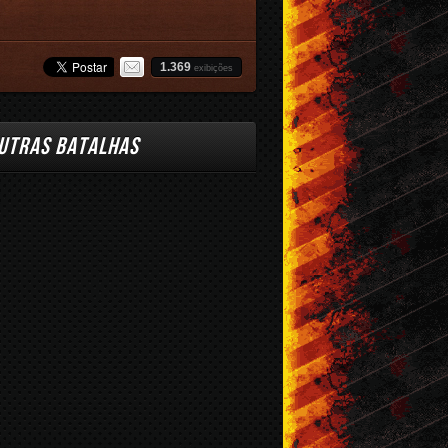
1.369
exibições
UTRAS BATALHAS