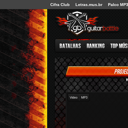
Cifra Club
Letras.mus.br
Palco MP
Guitar Battle
PROJEC
Batalhas
Ranking
Top Música
K
Video
MP3