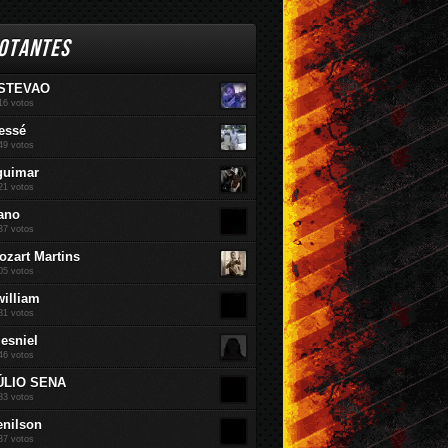
OTANTES
STEVAO
16 votos
essé
49 votos
guimar
21 votos
ano
37 votos
ozart Martins
05 votos
william
81 votos
jesniel
46 votos
ÚLIO SENA
83 votos
enilson
37 votos