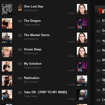
One Last Day
V
deniswarren
1 ponto
The Dragon
E
45
Tiago Louback
1 ponto
G
36
The Mental Storm
deniswarren
a
1 ponto
25
Ocean Deep
N
deniswarren
22
1 ponto
M
My Solution
21
Tiago Louback
s
1 ponto
19
Radioativo
D
Edu Uchôas
19
1 ponto
J
Take Off - [TRIP TO MY MIND]
17
Tiago Skiter
1 ponto
L
17