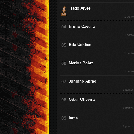
Tiago Alves
1 ponto
Bruno Caveira
1 ponto
Edu Uchôas
1 ponto
Marlos Pobre
1 ponto
Juninho Abrao
0 pontos
Odair Oliveira
0 pontos
Isma
0 pontos