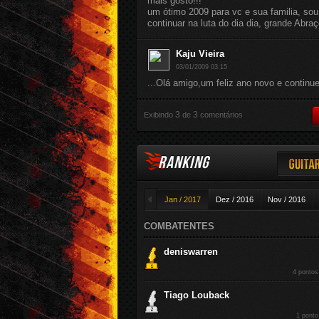
mais gosto!!!
um ótimo 2009 para vc e sua familia, so
continuar na luta do dia dia, grande Abra
Kaju Vieira
03/01/2009 03:15
...Olá amigo,um feliz ano novo e continue
3
3
Exibindo
de
comentários
RANKING
Guitar
◄
Jan / 2017
Dez / 2016
Nov / 2016
COMBATENTES
deniswarren
4 pontos
Tiago Louback
1 ponto