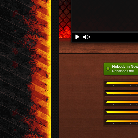
Download
Denunciar
Play
Volume
Nobody in No
Nandinho Ortiz