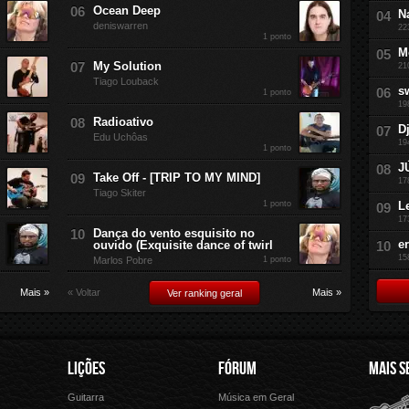
Ocean Deep
N
deniswarren
22
1 ponto
M
My Solution
21
Tiago Louback
s
1 ponto
19
Radioativo
D
Edu Uchôas
19
1 ponto
J
Take Off - [TRIP TO MY MIND]
17
Tiago Skiter
1 ponto
L
17
Dança do vento esquisito no
e
ouvido (Exquisite dance of twirl
15
Marlos Pobre
1 ponto
Mais »
« Voltar
Mais »
Ver ranking geral
LIÇÕES
FÓRUM
MAIS S
Guitarra
Música em Geral
Cifra Club
Letras.