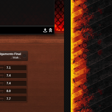
lgamento Final
.::Walk::.
7.1
7.4
7.4
8.0
7.7