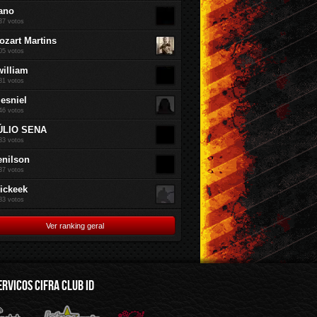
ano
37 votos
ozart Martins
05 votos
william
81 votos
jesniel
46 votos
ÚLIO SENA
83 votos
enilson
37 votos
rickeek
83 votos
Ver ranking geral
ERVICOS CIFRA CLUB ID
mus.br
Audioware