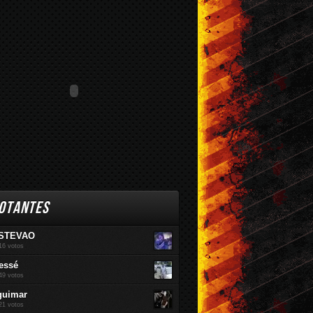
br / 2016
Mar / 2016
Fev / 2016
OTANTES
STEVAO
16 votos
essé
49 votos
guimar
21 votos