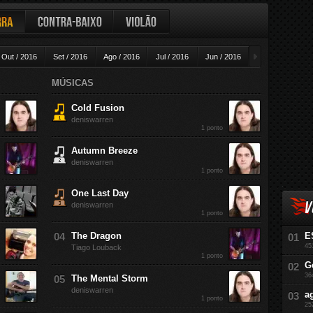
ra
Contra-baixo
Violão
►
Out / 2016
Set / 2016
Ago / 2016
Jul / 2016
Jun / 2016
Mai / 2016
A
MÚSICAS
Cold Fusion
deniswarren
1 ponto
Autumn Breeze
deniswarren
1 ponto
One Last Day
V
deniswarren
1 ponto
The Dragon
E
45
Tiago Louback
1 ponto
G
36
The Mental Storm
deniswarren
a
1 ponto
25