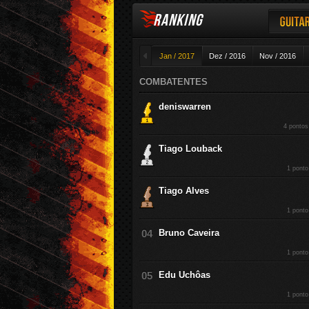
RANKING
Guitar
◄
Jan / 2017
Dez / 2016
Nov / 2016
COMBATENTES
deniswarren
4 pontos
Tiago Louback
1 ponto
Tiago Alves
1 ponto
Bruno Caveira
1 ponto
Edu Uchôas
1 ponto