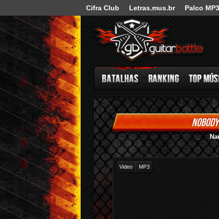
Cifra Club
Letras.mus.br
Palco MP
Guitar Battle
NOBODY
Batalhas
Ranking
Top Música
Na
Video
MP3