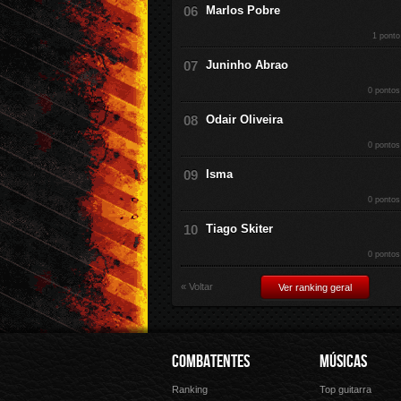
Marlos Pobre
1 ponto
Juninho Abrao
0 pontos
Odair Oliveira
0 pontos
Isma
0 pontos
Tiago Skiter
0 pontos
« Voltar
Ver ranking geral
COMBATENTES
MÚSICAS
Ranking
Top guitarra