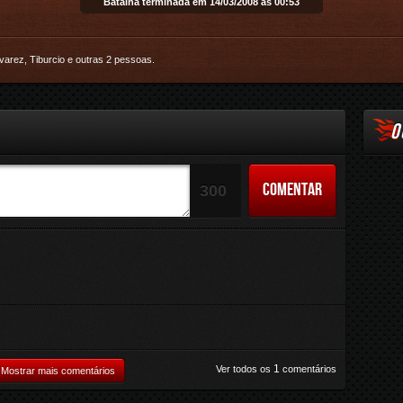
Batalha terminada em 14/03/2008 às 00:53
Email
varez
,
Tiburcio
e
outras 2 pessoas
.
O
COMENTAR
300
1
Ver todos os
comentários
Mostrar mais comentários