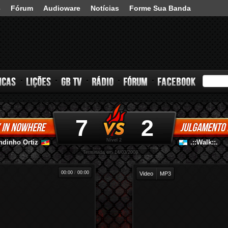
3
Fórum
Audioware
Notícias
Forme Sua Banda
7
2
 IN NOWHERE
JULGAMENTO 
s
Lições
GB TV
Rádio
Fórum
Facebook
Nível 2
ndinho Ortiz
.::Walk::.
-
-
Terminada em 14/03/2008
00:00
/
00:00
Video
MP3