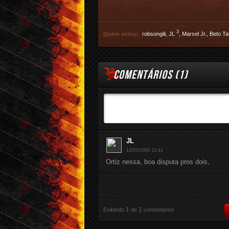
3
Quem votou:
robsongili
,
JL
,
Marsel Jr.
,
Beto Ta
COMENTÁRIOS (
1
)
JL
12/03/2008 13:41
Ortiz nessa, boa disputa pros dois,
1
1
Exibindo
de
comentários