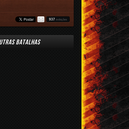
937
exibições
UTRAS BATALHAS