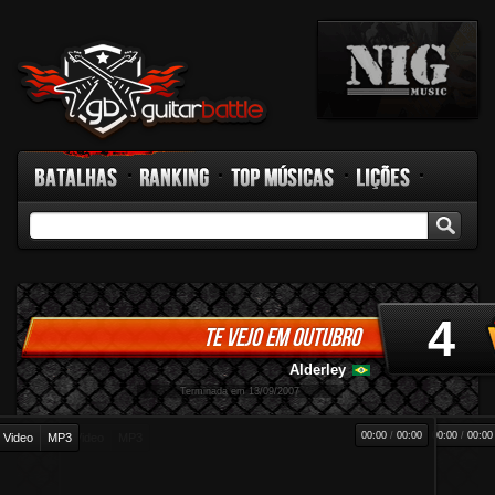
Batalhas
Ranking
Top Músicas
Lições
GB TV
Rádio
Fórum
Facebook
4
TE VEJO EM OUTUBRO
Alderley
-
Terminada em 13/09/2007
00:00
/
00:00
00:00
/
00:00
Video
MP3
Video
MP3