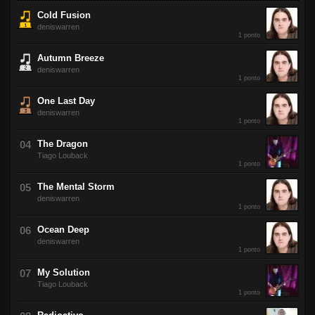
Cold Fusion
deniswarren
1 ponto
Autumn Breeze
deniswarren
1 ponto
One Last Day
deniswarren
1 ponto
The Dragon
Tiago Louback
1 ponto
The Mental Storm
deniswarren
1 ponto
Ocean Deep
deniswarren
1 ponto
My Solution
Tiago Louback
1 ponto