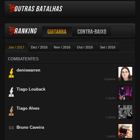
OUTRAS BATALHAS
RANKING
Guitarra
Contra-baixo
Jan / 2017
Dez / 2016
Nov / 2016
Out / 2016
Set / 2016
Violão
Ago / 2016
Jul / 2016
Jun / 2016
Mai / 2016
Abr / 2016
COMBATENTES
Mar / 2016
Fev / 2016
deniswarren
4 pontos
Tiago Louback
1 ponto
Tiago Alves
1 ponto
Bruno Caveira
1 ponto