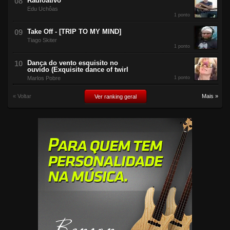
Radioativo
Edu Uchôas
1 ponto
Take Off - [TRIP TO MY MIND]
Tiago Skiter
1 ponto
Dança do vento esquisito no
ouvido (Exquisite dance of twirl
Marlos Pobre
1 ponto
« Voltar
Mais »
Ver ranking geral