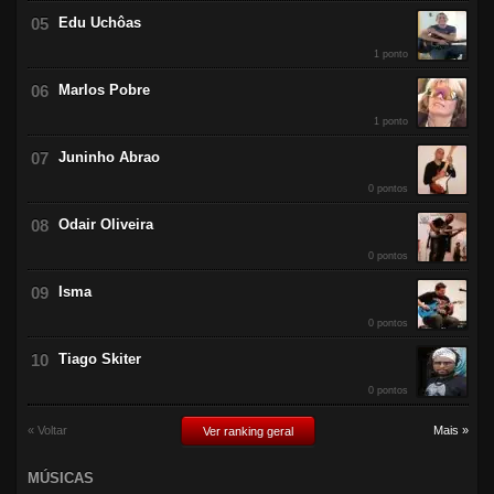
Edu Uchôas
1 ponto
Marlos Pobre
1 ponto
Juninho Abrao
0 pontos
Odair Oliveira
0 pontos
Isma
0 pontos
Tiago Skiter
0 pontos
« Voltar
Mais »
Ver ranking geral
MÚSICAS