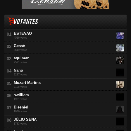
VOTANTES
ESTEVAO
4516 votos
Gessé
3649 votos
aguimar
2521 votos
Nano
2237 votos
Mozart Martins
2105 votos
swilliam
1981 votos
Djesniel
1946 votos
JÚLIO SENA
1783 votos