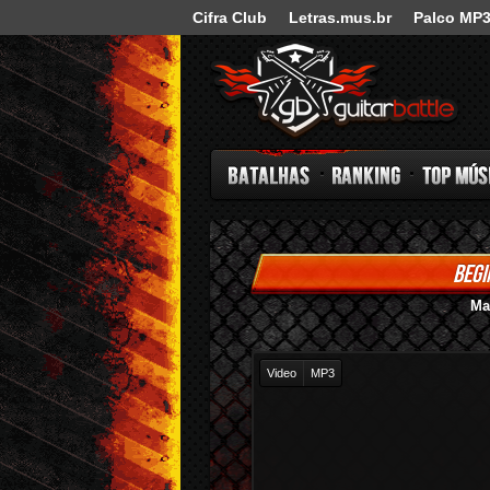
Cifra Club
Letras.mus.br
Palco MP
Guitar Battle
BEGI
Batalhas
Ranking
Top Música
Ma
Video
MP3