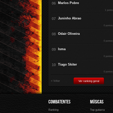
Marlos Pobre
1 ponto
Juninho Abrao
0 pontos
Odair Oliveira
0 pontos
Isma
0 pontos
Tiago Skiter
0 pontos
« Voltar
Ver ranking geral
COMBATENTES
MÚSICAS
Ranking
Top guitarra