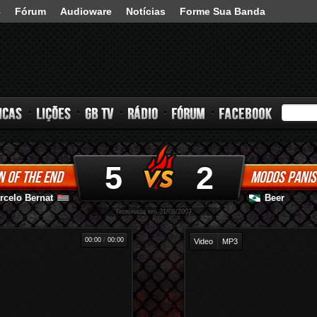
3
Fórum
Audioware
Notícias
Forme Sua Banda
5
2
N OF THE END
MODOS PANIS
s
Lições
GB TV
Rádio
Fórum
Facebook
rcelo Bernat
Beer
-
-
Terminada em 31/08/2007
00:00
/
00:00
Video
MP3