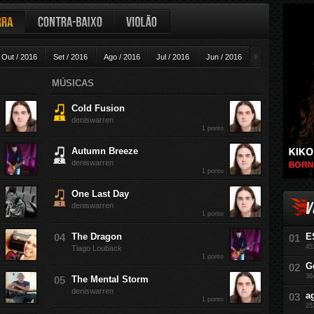
ra
Contra-baixo
Violão
►
Out / 2016
Set / 2016
Ago / 2016
Jul / 2016
Jun / 2016
Mai / 2016
A
MÚSICAS
Cold Fusion
deniswarren
1 ponto
Autumn Breeze
deniswarren
1 ponto
One Last Day
V
deniswarren
1 ponto
The Dragon
E
45
Tiago Louback
1 ponto
G
36
The Mental Storm
deniswarren
a
1 ponto
25