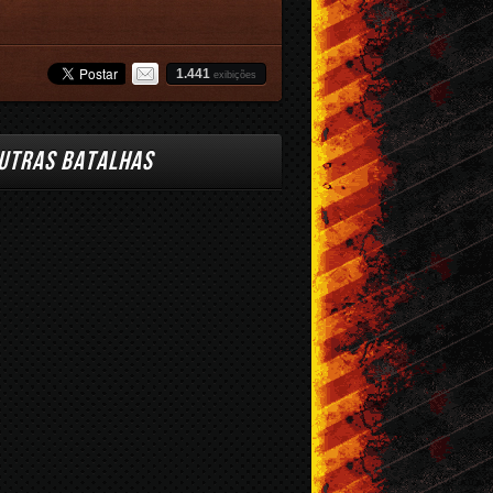
1.441
exibições
UTRAS BATALHAS