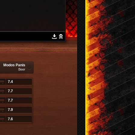
Modos Panis
Beer
7.4
7.7
7.7
7.9
7.6