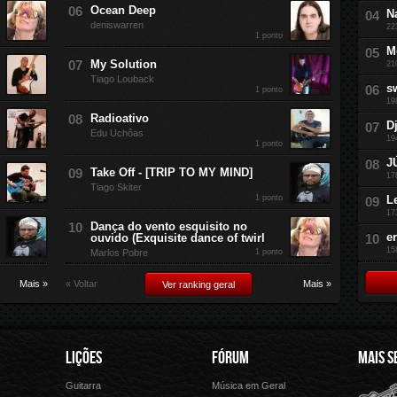
Ocean Deep
N
deniswarren
22
1 ponto
M
My Solution
21
Tiago Louback
s
1 ponto
19
Radioativo
D
Edu Uchôas
19
1 ponto
J
Take Off - [TRIP TO MY MIND]
17
Tiago Skiter
1 ponto
L
17
Dança do vento esquisito no
e
ouvido (Exquisite dance of twirl
15
Marlos Pobre
1 ponto
Mais »
« Voltar
Mais »
Ver ranking geral
LIÇÕES
FÓRUM
MAIS S
Guitarra
Música em Geral
Cifra Club
Letras.