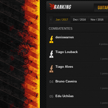
RANKING
Guitar
◄
Jan / 2017
Dez / 2016
Nov / 2016
COMBATENTES
deniswarren
4 pontos
Tiago Louback
1 ponto
Tiago Alves
1 ponto
Bruno Caveira
1 ponto
Edu Uchôas
1 ponto