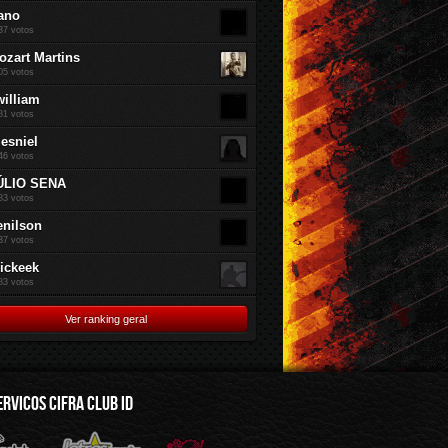
ano
37 votos
ozart Martins
05 votos
william
81 votos
jesniel
46 votos
ÚLIO SENA
83 votos
enilson
37 votos
rickeek
83 votos
Ver ranking geral
ERVICOS CIFRA CLUB ID
mus.br
Audioware