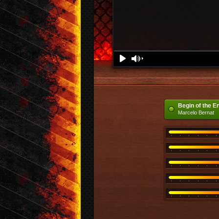
Download
Denunciar
Play
Volume
Begin of the E
Marcelo Bernat