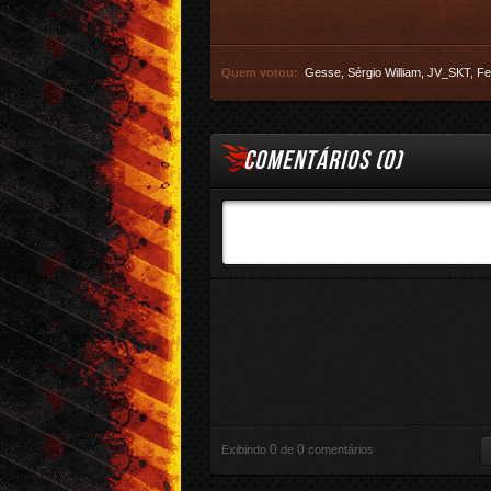
Quem votou:
Gesse
,
Sérgio William
,
JV_SKT
,
Fe
COMENTÁRIOS (
0
)
0
0
Exibindo
de
comentários