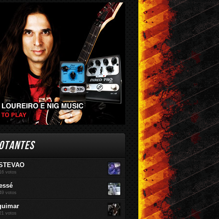
br / 2016
Mar / 2016
Fev / 2016
OTANTES
STEVAO
16 votos
essé
49 votos
guimar
21 votos