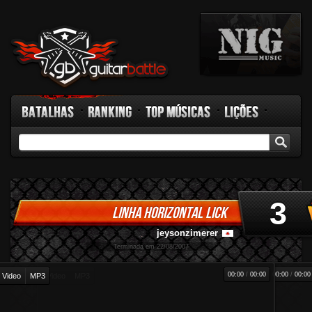
Batalhas
Ranking
Top Músicas
Lições
GB TV
Rádio
Fórum
Facebook
3
LINHA HORIZONTAL LICK
jeysonzimerer
-
Terminada em 22/08/2007
00:00
/
00:00
00:00
/
00:00
Video
MP3
Video
MP3