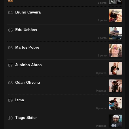
1 ponto
Bruno Caveira
1 ponto
Edu Uchôas
1 ponto
Marlos Pobre
1 ponto
Juninho Abrao
0 pontos
Odair Oliveira
0 pontos
Isma
0 pontos
Tiago Skiter
0 pontos