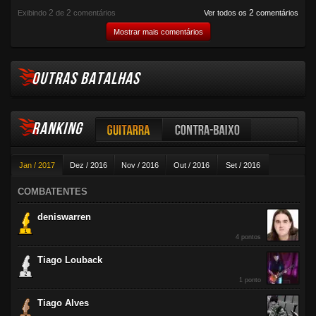
2
2
2
Exibindo
de
comentários
Ver todos os
comentários
Mostrar mais comentários
OUTRAS BATALHAS
RANKING
Guitarra
Contra-baixo
Jan / 2017
Dez / 2016
Nov / 2016
Out / 2016
Set / 2016
Violão
Ago / 2016
Jul / 2016
Jun / 2016
Mai / 2016
Abr / 2016
COMBATENTES
Mar / 2016
Fev / 2016
deniswarren
4 pontos
Tiago Louback
1 ponto
Tiago Alves