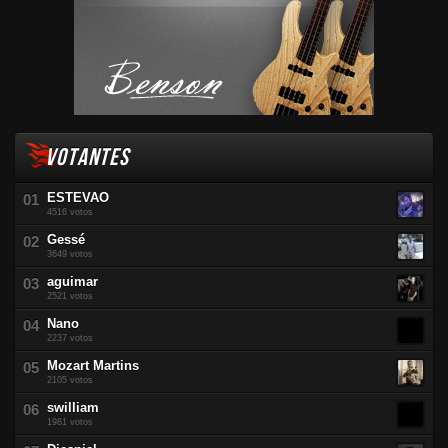
VOTANTES
ESTEVAO
4516 votos
Gessé
3649 votos
aguimar
2521 votos
Nano
2237 votos
Mozart Martins
2105 votos
swilliam
1981 votos