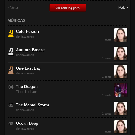
« Voltar
Mais »
Ver ranking geral
MÚSICAS
Cold Fusion
deniswarren
1 ponto
Autumn Breeze
deniswarren
1 ponto
One Last Day
deniswarren
1 ponto
The Dragon
Tiago Louback
1 ponto
The Mental Storm
deniswarren
1 ponto
Ocean Deep
deniswarren
1 ponto