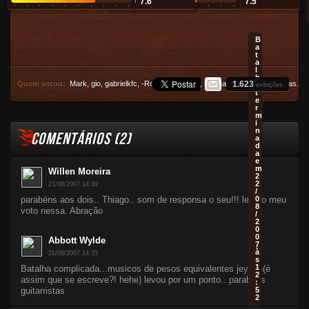
7.6
7.5
B
a
t
a
l
h
Quem votou:
Mark
,
gio
,
gabrielkfc
,
-Rodrigo Casttro-
,
helena
e
1.623
outras 11 pessoas
.
a
exibições
t
e
r
m
i
n
COMENTÁRIOS (
2
)
a
d
a
e
m
Willen Moreira
2
2
21/08/2007 14:39
/
parabéns aos dois.. Thiago.. som de responsa o seu!!! leva o meu
0
8
voto nessa. Abração
/
2
0
0
Abbott Wylde
7
à
21/08/2007 14:35
s
1
Batalha complicada...musicos de pesos equivalentes jeyson(é
2
assim que se escreve?! hehe) levou por um ponto...parabens
:
guitarristas
5
2