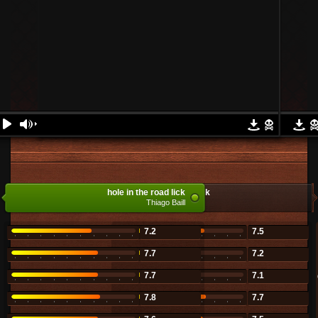
hole in the road lick
linha horizontal lick
jeysonzimerer
Thiago Baill
7.2
7.5
7.7
7.2
7.7
7.1
7.8
7.7