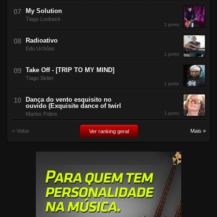
My Solution
Tiago Louback
1 ponto
Radioativo
Edu Uchôas
1 ponto
Take Off - [TRIP TO MY MIND]
Tiago Skiter
1 ponto
Dança do vento esquisito no
ouvido (Exquisite dance of twirl
Marlos Pobre
1 ponto
« Voltar
Mais »
Ver ranking geral