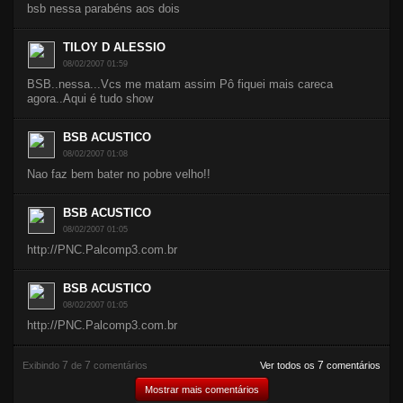
bsb nessa parabéns aos dois
TILOY D ALESSIO
08/02/2007 01:59
BSB..nessa...Vcs me matam assim Pô fiquei mais careca
agora..Aqui é tudo show
BSB ACUSTICO
08/02/2007 01:08
Nao faz bem bater no pobre velho!!
BSB ACUSTICO
08/02/2007 01:05
http://PNC.Palcomp3.com.br
BSB ACUSTICO
08/02/2007 01:05
http://PNC.Palcomp3.com.br
7
7
7
Exibindo
de
comentários
Ver todos os
comentários
Mostrar mais comentários