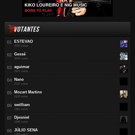
VOTANTES
ESTEVAO
4516 votos
Gessé
3649 votos
aguimar
2521 votos
Nano
2237 votos
Mozart Martins
2105 votos
swilliam
1981 votos
Djesniel
1946 votos
JÚLIO SENA
1783 votos