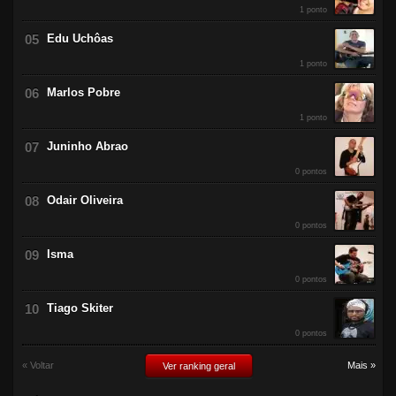
1 ponto
Edu Uchôas
1 ponto
Marlos Pobre
1 ponto
Juninho Abrao
0 pontos
Odair Oliveira
0 pontos
Isma
0 pontos
Tiago Skiter
0 pontos
« Voltar
Mais »
Ver ranking geral