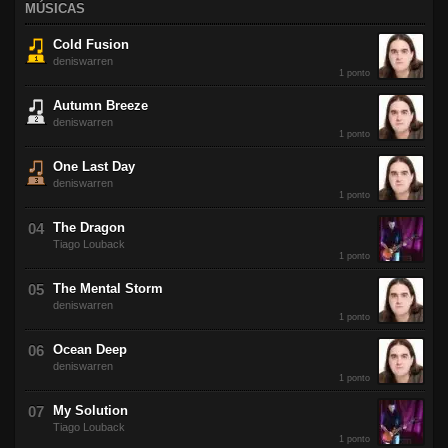
MÚSICAS
Cold Fusion
deniswarren
1 ponto
Autumn Breeze
deniswarren
1 ponto
One Last Day
deniswarren
1 ponto
The Dragon
Tiago Louback
1 ponto
The Mental Storm
deniswarren
1 ponto
Ocean Deep
deniswarren
1 ponto
My Solution
Tiago Louback
1 ponto