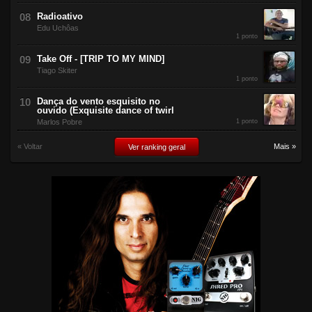
Radioativo
Edu Uchôas
1 ponto
Take Off - [TRIP TO MY MIND]
Tiago Skiter
1 ponto
Dança do vento esquisito no
ouvido (Exquisite dance of twirl
Marlos Pobre
1 ponto
« Voltar
Mais »
Ver ranking geral