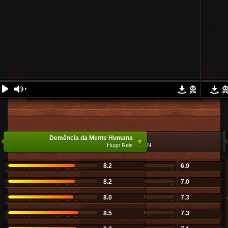
Demência da Mente Humana
Cryng in the Night
@ ACOUSTICAL MAN
Hugo Reis
8.2
6.9
8.2
7.0
8.0
7.3
8.5
7.3