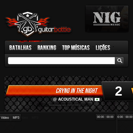
Batalhas
Ranking
Top Músicas
Lições
GB TV
Rádio
Fórum
Facebook
2
CRYNG IN THE NIGHT
@ ACOUSTICAL MAN
-
Terminada em 11/02/2007
00:00
/
00:00
00:00
/
00:00
Video
MP3
Video
MP3