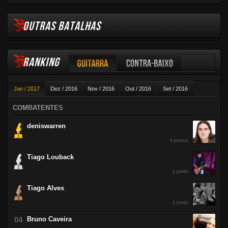
OUTRAS BATALHAS
RANKING
Guitarra
Contra-baixo
Jan / 2017
Dez / 2016
Nov / 2016
Out / 2016
Set / 2016
Violão
Ago / 2016
Jul / 2016
Jun / 2016
Mai / 2016
Abr / 2016
COMBATENTES
Mar / 2016
Fev / 2016
deniswarren
4 pontos
Tiago Louback
1 ponto
Tiago Alves
1 ponto
Bruno Caveira