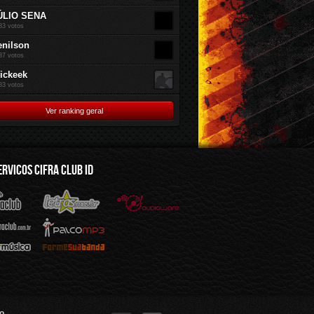
ÚLIO SENA
83 votos
enilson
37 votos
rickeek
83 votos
Ver ranking geral
ERVICOS CIFRA CLUB ID
mus.br
Audioware
Mp3
Sua Banda
o