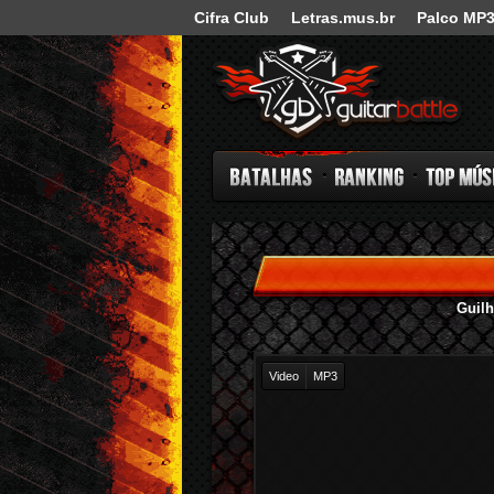
Cifra Club
Letras.mus.br
Palco MP
Guitar Battle
Batalhas
Ranking
Top Música
Guilh
Video
MP3