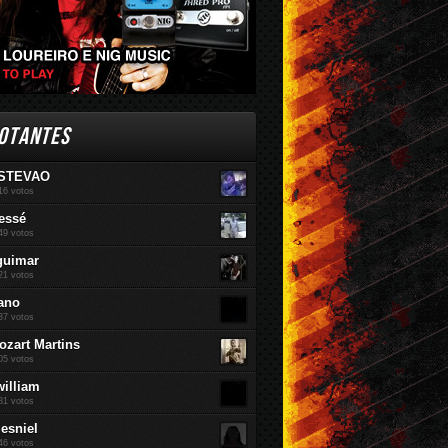
OTANTES
STEVAO
16 votos
essé
49 votos
guimar
21 votos
ano
37 votos
ozart Martins
05 votos
william
81 votos
jesniel
46 votos