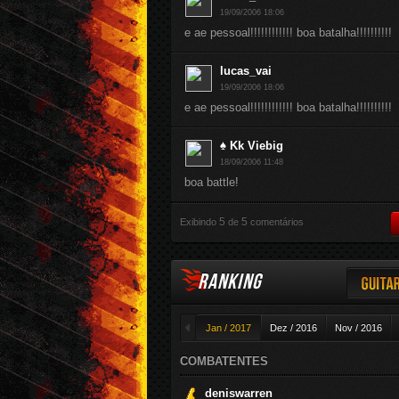
19/09/2006 18:06
e ae pessoal!!!!!!!!!!!! boa batalha!!!!!!!!!!
lucas_vai
19/09/2006 18:06
e ae pessoal!!!!!!!!!!!! boa batalha!!!!!!!!!!
♠ Kk Viebig
18/09/2006 11:48
boa battle!
5
5
Exibindo
de
comentários
RANKING
Guitar
◄
Jan / 2017
Dez / 2016
Nov / 2016
COMBATENTES
deniswarren