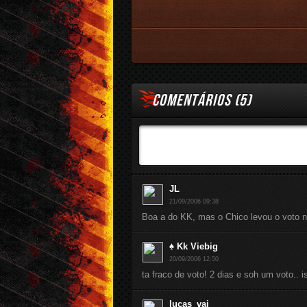
COMENTÁRIOS (
5
)
JL
21/09/2006 09:38
Boa a do KK, mas o Chico levou o voto 
♠ Kk Viebig
20/09/2006 12:50
ta fraco de voto! 2 dias e soh um voto..
lucas_vai