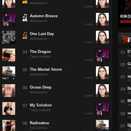
deniswarren
1 ponto
Autumn Breeze
deniswarren
1 ponto
One Last Day
V
deniswarren
1 ponto
The Dragon
E
45
Tiago Louback
1 ponto
G
36
The Mental Storm
deniswarren
a
1 ponto
25
Ocean Deep
N
deniswarren
22
1 ponto
M
My Solution
21
Tiago Louback
s
1 ponto
19
Radioativo
D
Edu Uchôas
19