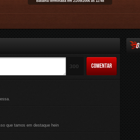
Batalha terminada em 21/09/2006 às 11:48
Email
O
COMENTAR
300
nessa.
 isso que tamos em destaque hein