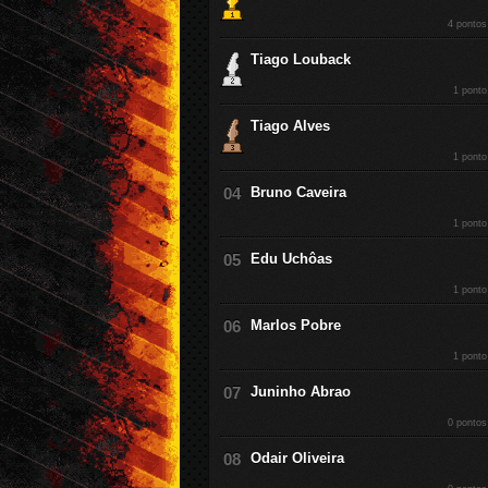
4 pontos
Tiago Louback
1 ponto
Tiago Alves
1 ponto
Bruno Caveira
1 ponto
Edu Uchôas
1 ponto
Marlos Pobre
1 ponto
Juninho Abrao
0 pontos
Odair Oliveira