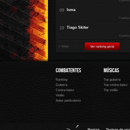
0 pontos
Isma
0 pontos
Tiago Skiter
0 pontos
« Voltar
Ver ranking geral
COMBATENTES
MÚSICAS
Ranking
Top guitarra
Guitarra
Top contra-baixo
Contra-baixo
Top violão
Violão
Aulas particulares
Regras
Termos de uso 