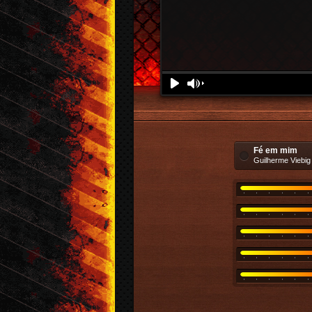
Download
Denunciar
Play
Volume
Fé em mim
Guilherme Viebig