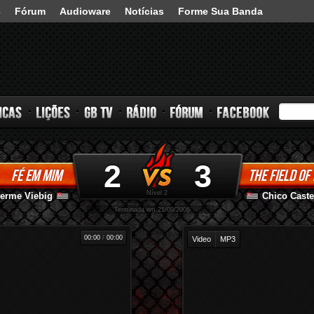
3
Fórum
Audioware
Notícias
Forme Sua Banda
2
3
FÉ EM MIM
THE FIELD OF
s
Lições
GB TV
Rádio
Fórum
Facebook
Nível 2
erme Viebig
Chico Caste
-
-
Terminada em 21/09/2006
00:00
/
00:00
Video
MP3