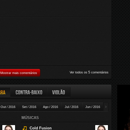
5
Ver todos os
comentários
Mostrar mais comentários
ra
Contra-baixo
Violão
►
Out / 2016
Set / 2016
Ago / 2016
Jul / 2016
Jun / 2016
Mai / 2016
A
MÚSICAS
Cold Fusion