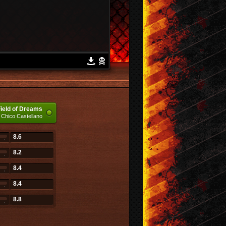
ield of Dreams
Chico Castellano
8.6
8.2
8.4
8.4
8.8