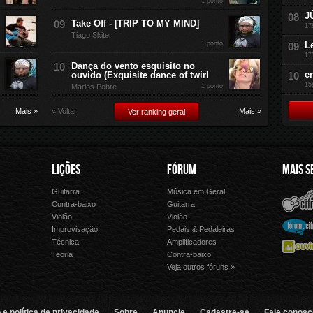
1 ponto
J
Take Off - [TRIP TO MY MIND]
17
Tiago Skiter
1 ponto
L
17
Dança do vento esquisito no
e
ouvido (Exquisite dance of twirl
15
Marlos Pobre
1 ponto
Mais »
« Voltar
Mais »
Ver ranking geral
LIÇÕES
FÓRUM
MAIS S
Guitarra
Música em Geral
Cifra Club
Letras.
Contra-baixo
Guitarra
Violão
Violão
Palco 
Fórum Cifra Club
Improvisação
Pedais & Pedaleiras
Técnica
Amplificadores
Ouvir Música
Forme 
Teoria
Contra-baixo
Veja outros fóruns »
e política de privacidade
Sobre
Anuncie
Cadastre-se
Fale conosc