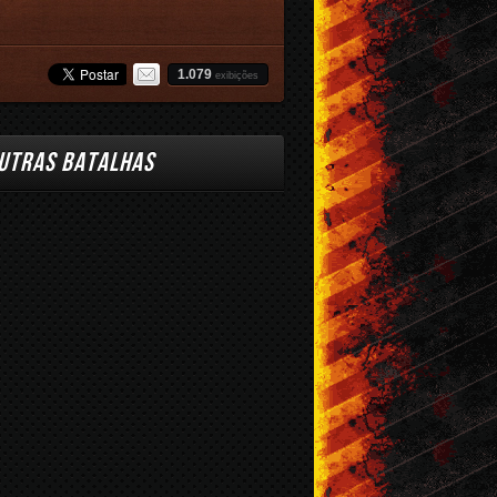
1.079
exibições
UTRAS BATALHAS