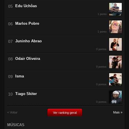
Edu Uchôas
1 ponto
Marlos Pobre
1 ponto
Juninho Abrao
0 pontos
Odair Oliveira
0 pontos
Isma
0 pontos
Tiago Skiter
0 pontos
« Voltar
Mais »
Ver ranking geral
MÚSICAS