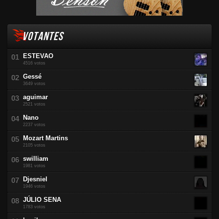
VOTANTES
ESTEVAO
4516 votos
Gessé
3649 votos
aguimar
2521 votos
Nano
2237 votos
Mozart Martins
2105 votos
swilliam
1981 votos
Djesniel
1946 votos
JÚLIO SENA
1783 votos