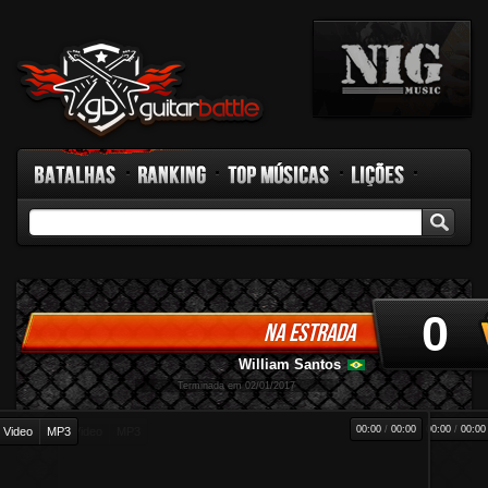
Batalhas
Ranking
Top Músicas
Lições
GB TV
Rádio
Fórum
Facebook
0
NA ESTRADA
William Santos
-
Terminada em 02/01/2017
00:00
/
00:00
00:00
/
00:00
Video
MP3
Video
MP3