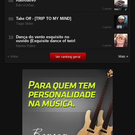
Radioativo
Edu Uchôas
1 ponto
Take Off - [TRIP TO MY MIND]
Tiago Skiter
1 ponto
Dança do vento esquisito no
ouvido (Exquisite dance of twirl
Marlos Pobre
1 ponto
« Voltar
Mais »
Ver ranking geral