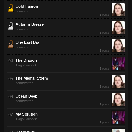
Cold Fusion
deniswarren
1 ponto
Autumn Breeze
deniswarren
1 ponto
One Last Day
deniswarren
1 ponto
The Dragon
Tiago Louback
1 ponto
The Mental Storm
deniswarren
1 ponto
Ocean Deep
deniswarren
1 ponto
My Solution
Tiago Louback
1 ponto