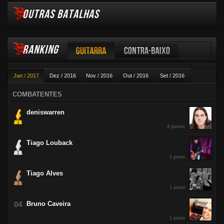
OUTRAS BATALHAS
RANKING
Guitarra
Contra-baixo
Jan / 2017
Dez / 2016
Nov / 2016
Out / 2016
Set / 2016
Violão
Ago / 2016
Jul / 2016
Jun / 2016
Mai / 2016
Abr / 2016
COMBATENTES
Mar / 2016
Fev / 2016
deniswarren
4 pontos
Tiago Louback
1 ponto
Tiago Alves
1 ponto
Bruno Caveira
1 ponto